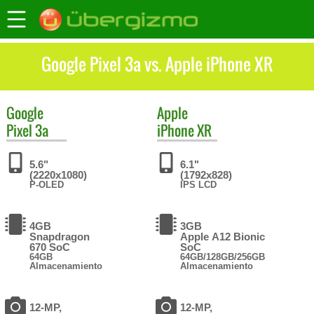
Google Pixel 3a vs. Apple iPhone XR
Google
Apple
Pixel 3a
iPhone XR
5.6"
6.1"
(2220x1080)
(1792x828)
P-OLED
IPS LCD
4GB
3GB
Snapdragon
Apple A12 Bionic
670 SoC
SoC
64GB
64GB/128GB/256GB
Almacenamiento
Almacenamiento
12-MP,
12-MP,