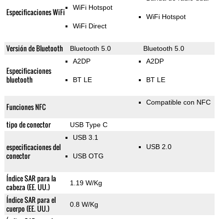
WiFi Hotspot
Especificaciones WiFi
WiFi Hotspot
WiFi Direct
Versión de Bluetooth
Bluetooth 5.0
Bluetooth 5.0
A2DP
A2DP
Especificaciones
bluetooth
BT LE
BT LE
Compatible con NFC
Funciones NFC
tipo de conector
USB Type C
USB 3.1
especificaciones del
USB 2.0
conector
USB OTG
Índice SAR para la
1.19 W/Kg
cabeza (EE. UU.)
Índice SAR para el
0.8 W/Kg
cuerpo (EE. UU.)