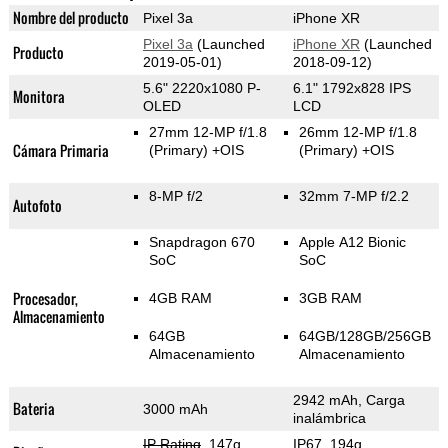
Nombre del producto
Pixel 3a
iPhone XR
Pixel 3a
(Launched
iPhone XR
(Launched
Producto
2019-05-01)
2018-09-12)
5.6" 2220x1080 P-
6.1" 1792x828 IPS
Monitora
OLED
LCD
27mm 12-MP f/1.8
26mm 12-MP f/1.8
Cámara Primaria
(Primary)
+OIS
(Primary)
+OIS
8-MP f/2
32mm 7-MP f/2.2
Autofoto
Snapdragon 670
Apple A12 Bionic
SoC
SoC
Procesador,
4GB RAM
3GB RAM
Almacenamiento
64GB
64GB/128GB/256GB
Almacenamiento
Almacenamiento
2942 mAh, Carga
Bateria
3000 mAh
inalámbrica
IP Rating
, 147g
,
IP67, 194g
,