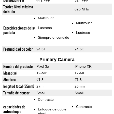
Densidad (PPI)
441 PPP
324 PPP
Teórico Nivel máximo
625 NITs
de Brillo
Multitouch
Multitouch
Especificaciones de la
Lustroso
pantalla
Lustroso
Siempre encendido
Profundidad de color
24 bit
24 bit
Primary Camera
Nombre del producto
Pixel 3a
iPhone XR
Megapixel
12-MP
12-MP
Abertura
f/1.8
f/1.8
longitud focal (35mm)
27mm
26mm
Tamaño del sensor
Small
Small
Contraste
capacidades de
Contraste
Enfoque de doble
autoenfoque
píxel