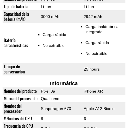
Tipo de batería
Li-Ion
Li-Ion
Capacidad de la
3000 mAh
2942 mAh
batería (mAh)
Carga inalámbrica
integrada
Carga rápida
Batería
Carga rápida
características
No extraíble
No extraíble
Tiempo de
25 hours
conversación
Informática
Nombre del producto
Pixel 3a
iPhone XR
Marca del procesador
Qualcomm
Nombre del
Snapdragon 670
Apple A12 Bionic
procesador
# Núcleos del CPU
8
6
Frecuencia de CPU