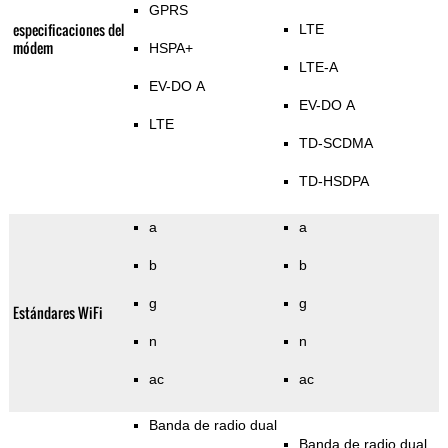
GPRS
especificaciones del
LTE
módem
HSPA+
LTE-A
EV-DO A
EV-DO A
LTE
TD-SCDMA
TD-HSDPA
a
a
b
b
g
g
Estándares WiFi
n
n
ac
ac
Banda de radio dual
Banda de radio dual