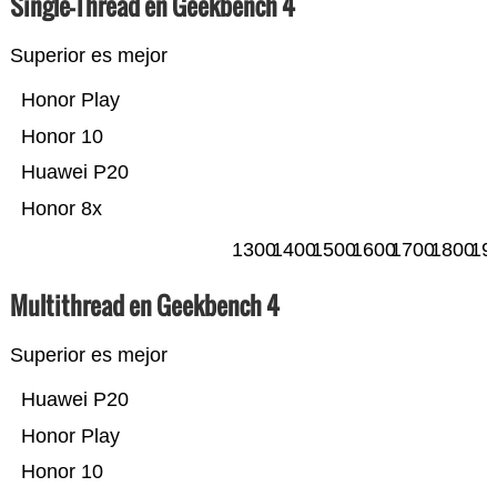
Single-Thread en Geekbench 4
Superior es mejor
Honor Play
Honor 10
Huawei P20
Honor 8x
1300
1400
1500
1600
1700
1800
19
Multithread en Geekbench 4
Superior es mejor
Huawei P20
Honor Play
Honor 10