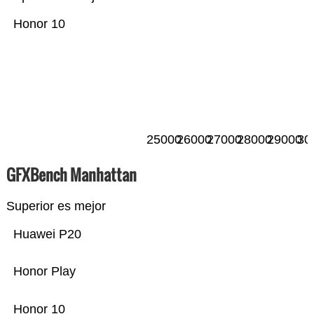
Honor 10
25000
26000
27000
28000
29000
30
GFXBench Manhattan
Superior es mejor
Huawei P20
Honor Play
Honor 10