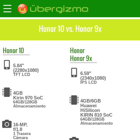
Honor 10 vs. Honor 9x
Honor
10
Honor
Honor 9x
5.84"
(2280x1080)
6.59"
TFT LCD
(2340x1080)
IPS LCD
4GB
Kirin 970 SoC
4GB/6GB
64GB/128GB
Huawei
Almacenamiento
HiSilicon
KIRIN 810 SoC
64GB/128GB
Almacenamiento
16-MP,
f/1.8
1 Trasera
Cámara