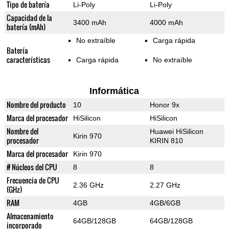
Tipo de batería
Li-Poly
Li-Poly
Capacidad de la
3400 mAh
4000 mAh
batería (mAh)
No extraíble
Carga rápida
Batería
características
Carga rápida
No extraíble
Informática
Nombre del producto
10
Honor 9x
Marca del procesador
HiSilicon
HiSilicon
Nombre del
Huawei HiSilicon
Kirin 970
procesador
KIRIN 810
Marca del procesador
Kirin 970
# Núcleos del CPU
8
8
Frecuencia de CPU
2.36 GHz
2.27 GHz
(GHz)
RAM
4GB
4GB/6GB
Almacenamiento
64GB/128GB
64GB/128GB
incorporado