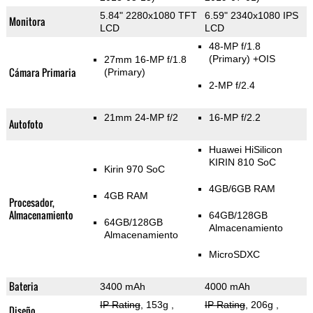
5.84" 2280x1080 TFT
6.59" 2340x1080 IPS
Monitora
LCD
LCD
48-MP f/1.8
(Primary)
+OIS
27mm 16-MP f/1.8
Cámara Primaria
(Primary)
2-MP f/2.4
21mm 24-MP f/2
16-MP f/2.2
Autofoto
Huawei HiSilicon
KIRIN 810 SoC
Kirin 970 SoC
4GB/6GB RAM
4GB RAM
Procesador,
Almacenamiento
64GB/128GB
64GB/128GB
Almacenamiento
Almacenamiento
MicroSDXC
Bateria
3400 mAh
4000 mAh
IP Rating
, 153g
,
IP Rating
, 206g
,
Diseño