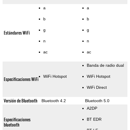
a
a
b
b
g
g
Estándares WiFi
n
n
ac
ac
Banda de radio dual
WiFi Hotspot
WiFi Hotspot
Especificaciones WiFi
WiFi Direct
Versión de Bluetooth
Bluetooth 4.2
Bluetooth 5.0
A2DP
Especificaciones
BT EDR
bluetooth