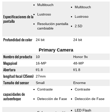
Multitouch
Multitouch
Lustroso
Especificaciones de la
Lustroso
pantalla
Resolución pantalla
2.5D
cambiable
Profundidad de color
24 bit
24 bit
Primary Camera
Nombre del producto
10
Honor 9x
Megapixel
16-MP
48-MP
Abertura
f/1.8
f/1.8
longitud focal (35mm)
27mm
Tamaño del sensor
Small
Enorme
Contraste
Contraste
capacidades de
autoenfoque
Detección de Fase
Detección de Fase
LED Flash