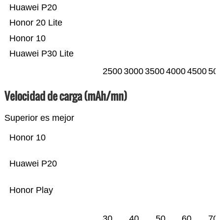
Huawei P20
Honor 20 Lite
Honor 10
Huawei P30 Lite
2500
3000
3500
4000
4500
50
Velocidad de carga (mAh/mn)
Superior es mejor
Honor 10
Huawei P20
Honor Play
30
40
50
60
70