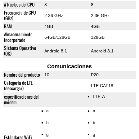
# Núcleos del CPU
8
8
Frecuencia de CPU
2.36 GHz
2.36 GHz
(GHz)
RAM
4GB
4GB
Almacenamiento
64GB/128GB
128GB
incorporado
Sistema Operativo
Android 8.1
Android 8.1
(OS)
Comunicaciones
Nombre del producto
10
P20
Categoría de LTE
LTE CAT18
(descargar)
especificaciones del
LTE-A
módem
a
a
b
b
g
g
Estándares WiFi