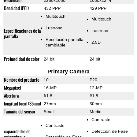
Resolución
2280x1080
1080x2244
Densidad (PPI)
432 PPP
429 PPP
Multitouch
Multitouch
Lustroso
Especificaciones de la
Lustroso
pantalla
Resolución pantalla
2.5D
cambiable
Profundidad de color
24 bit
24 bit
Primary Camera
Nombre del producto
10
P20
Megapixel
16-MP
12-MP
Abertura
f/1.8
f/1.8
longitud focal (35mm)
27mm
30mm
Tamaño del sensor
Small
Medio
Contraste
Contraste
capacidades de
Detección de Fase
autoenfoque