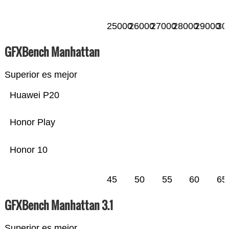
25000
26000
27000
28000
29000
30
GFXBench Manhattan
Superior es mejor
Huawei P20
Honor Play
Honor 10
45
50
55
60
65
GFXBench Manhattan 3.1
Superior es mejor