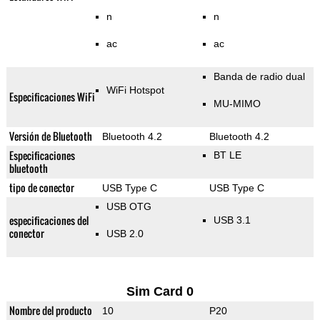
n
n
ac
ac
Banda de radio dual
WiFi Hotspot
Especificaciones WiFi
MU-MIMO
Versión de Bluetooth
Bluetooth 4.2
Bluetooth 4.2
Especificaciones
BT LE
bluetooth
tipo de conector
USB Type C
USB Type C
USB OTG
especificaciones del
USB 3.1
conector
USB 2.0
Sim Card 0
Nombre del producto
10
P20