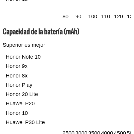
80
90
100
110
120
13
Capacidad de la batería (mAh)
Superior es mejor
Honor Note 10
Honor 9x
Honor 8x
Honor Play
Honor 20 Lite
Huawei P20
Honor 10
Huawei P30 Lite
2500
3000
3500
4000
4500
50