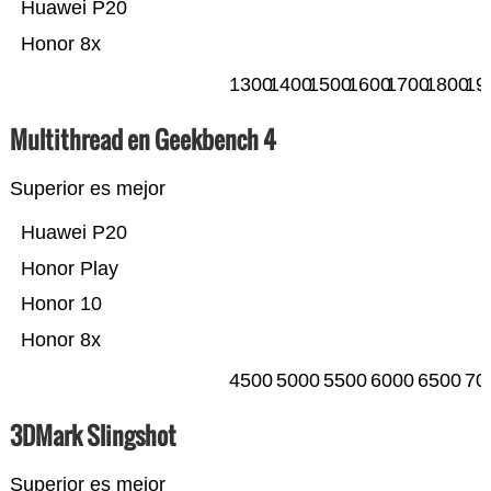
Huawei P20
Honor 8x
1300
1400
1500
1600
1700
1800
19
Multithread en Geekbench 4
Superior es mejor
Huawei P20
Honor Play
Honor 10
Honor 8x
4500
5000
5500
6000
6500
70
3DMark Slingshot
Superior es mejor