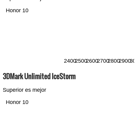
Honor 10
2400
2500
2600
2700
2800
2900
30
3DMark Unlimited IceStorm
Superior es mejor
Honor 10