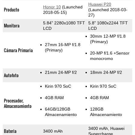
Huawei P20
Honor 10
(Launched
Producto
(Launched 2018-03-
2018-05-15)
27)
5.84" 2280x1080 TFT
5.8" 1080x2244 TFT
Monitora
LCD
LCD
30mm 12-MP f/1.8
(Primary)
27mm 16-MP f/1.8
Cámara Primaria
(Primary)
20-MP f/1.6
+Sensor
monocromo
21mm 24-MP f/2
18mm 24-MP f/2
Autofoto
Kirin 970 SoC
Kirin 970 SoC
4GB RAM
4GB RAM
Procesador,
Almacenamiento
64GB/128GB
128GB
Almacenamiento
Almacenamiento
3400 mAh, Huawei
Bateria
3400 mAh
Supercharge