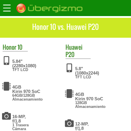
Honor 10 vs. Huawei P20
Honor
10
Huawei
P20
5.84"
(2280x1080)
5.8"
TFT LCD
(1080x2244)
TFT LCD
4GB
Kirin 970 SoC
4GB
64GB/128GB
Kirin 970 SoC
Almacenamiento
128GB
Almacenamiento
16-MP,
f/1.8
12-MP,
1 Trasera
f/1.8
Cámara