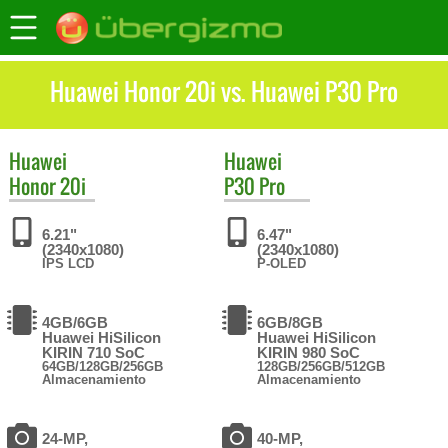
Huawei Honor 20i vs. Huawei P30 Pro
Huawei
Huawei
Honor 20i
P30 Pro
6.21"
6.47"
(2340x1080)
(2340x1080)
IPS LCD
P-OLED
4GB/6GB
6GB/8GB
Huawei HiSilicon
Huawei HiSilicon
KIRIN 710 SoC
KIRIN 980 SoC
64GB/128GB/256GB
128GB/256GB/512GB
Almacenamiento
Almacenamiento
24-MP,
40-MP,