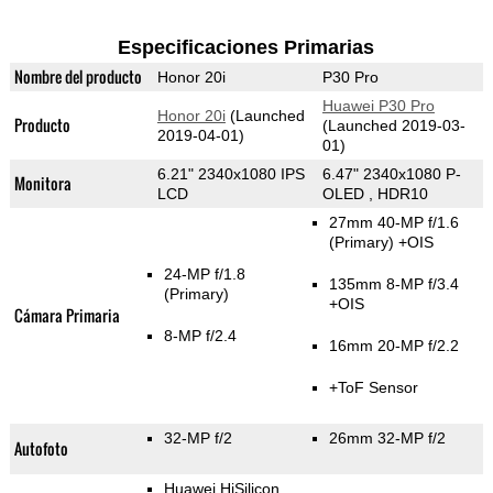
Especificaciones Primarias
Nombre del producto
Honor 20i
P30 Pro
Huawei P30 Pro
Honor 20i
(Launched
Producto
(Launched 2019-03-
2019-04-01)
01)
6.21" 2340x1080 IPS
6.47" 2340x1080 P-
Monitora
LCD
OLED , HDR10
27mm 40-MP f/1.6
(Primary)
+OIS
24-MP f/1.8
135mm 8-MP f/3.4
(Primary)
+OIS
Cámara Primaria
8-MP f/2.4
16mm 20-MP f/2.2
+ToF Sensor
32-MP f/2
26mm 32-MP f/2
Autofoto
Huawei HiSilicon