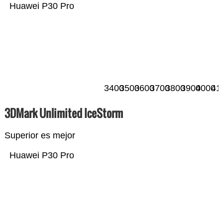
Huawei P30 Pro
3400
3500
3600
3700
3800
3900
4000
41
3DMark Unlimited IceStorm
Superior es mejor
Huawei P30 Pro