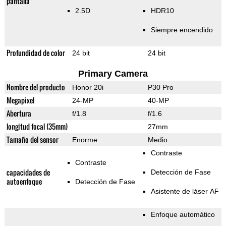
pantalla
2.5D
HDR10
Siempre encendido
Profundidad de color
24 bit
24 bit
Primary Camera
Nombre del producto
Honor 20i
P30 Pro
Megapixel
24-MP
40-MP
Abertura
f/1.8
f/1.6
longitud focal (35mm)
27mm
Tamaño del sensor
Enorme
Medio
Contraste
Contraste
capacidades de
Detección de Fase
autoenfoque
Detección de Fase
Asistente de láser AF
Enfoque automático