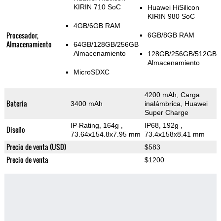
KIRIN 710 SoC
Huawei HiSilicon
KIRIN 980 SoC
4GB/6GB RAM
Procesador,
6GB/8GB RAM
Almacenamiento
64GB/128GB/256GB
Almacenamiento
128GB/256GB/512GB
Almacenamiento
MicroSDXC
4200 mAh, Carga
Bateria
3400 mAh
inalámbrica, Huawei
Super Charge
IP Rating
, 164g
,
IP68, 192g
,
Diseño
73.64x154.8x7.95 mm
73.4x158x8.41 mm
Precio de venta (USD)
$583
Precio de venta
$1200