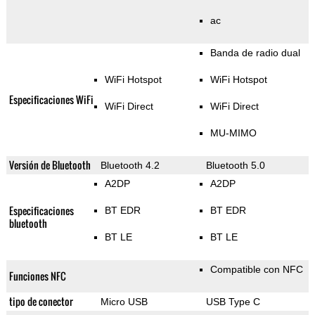
ac
Banda de radio dual
WiFi Hotspot
WiFi Hotspot
Especificaciones WiFi
WiFi Direct
WiFi Direct
MU-MIMO
Versión de Bluetooth
Bluetooth 4.2
Bluetooth 5.0
A2DP
A2DP
Especificaciones
BT EDR
BT EDR
bluetooth
BT LE
BT LE
Compatible con NFC
Funciones NFC
tipo de conector
Micro USB
USB Type C