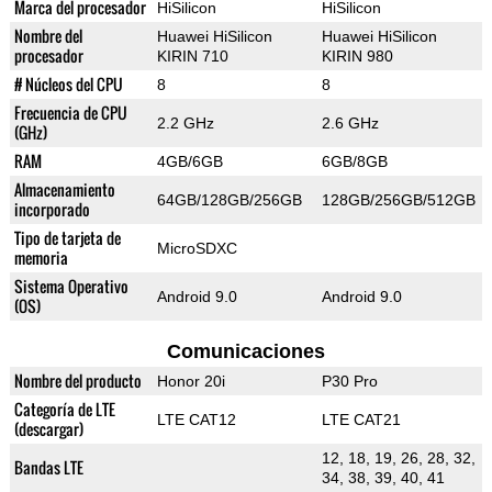
Marca del procesador
HiSilicon
HiSilicon
Nombre del
Huawei HiSilicon
Huawei HiSilicon
procesador
KIRIN 710
KIRIN 980
# Núcleos del CPU
8
8
Frecuencia de CPU
2.2 GHz
2.6 GHz
(GHz)
RAM
4GB/6GB
6GB/8GB
Almacenamiento
64GB/128GB/256GB
128GB/256GB/512GB
incorporado
Tipo de tarjeta de
MicroSDXC
memoria
Sistema Operativo
Android 9.0
Android 9.0
(OS)
Comunicaciones
Nombre del producto
Honor 20i
P30 Pro
Categoría de LTE
LTE CAT12
LTE CAT21
(descargar)
12, 18, 19, 26, 28, 32,
Bandas LTE
34, 38, 39, 40, 41