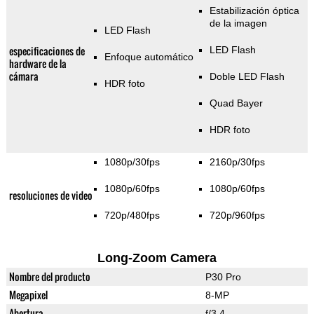
Estabilización óptica
de la imagen
LED Flash
especificaciones de
LED Flash
Enfoque automático
hardware de la
cámara
Doble LED Flash
HDR foto
Quad Bayer
HDR foto
1080p/30fps
2160p/30fps
1080p/60fps
1080p/60fps
resoluciones de video
720p/480fps
720p/960fps
Long-Zoom Camera
Nombre del producto
P30 Pro
Megapixel
8-MP
Abertura
f/3.4