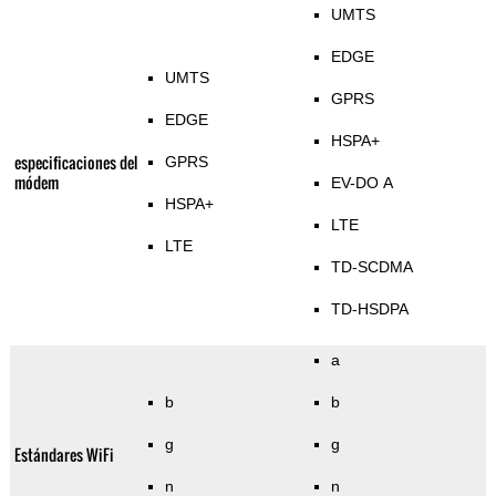
UMTS
EDGE
UMTS
GPRS
EDGE
HSPA+
especificaciones del
GPRS
módem
EV-DO A
HSPA+
LTE
LTE
TD-SCDMA
TD-HSDPA
a
b
b
g
g
Estándares WiFi
n
n