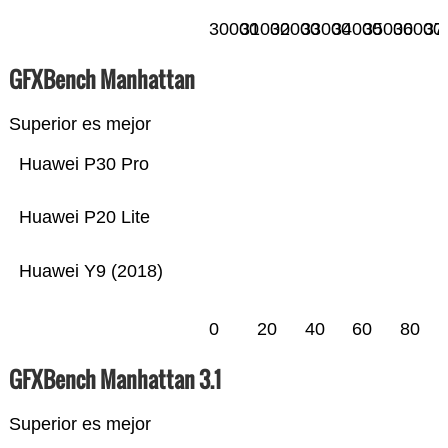
30000
31000
32000
33000
34000
35000
36000
37
GFXBench Manhattan
Superior es mejor
Huawei P30 Pro
Huawei P20 Lite
Huawei Y9 (2018)
0
20
40
60
80
GFXBench Manhattan 3.1
Superior es mejor