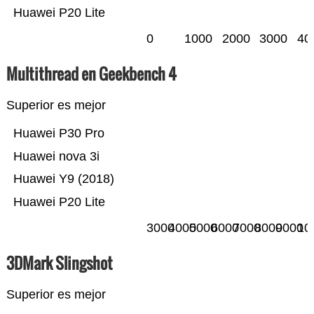
Huawei P20 Lite
0
1000
2000
3000
40
Multithread en Geekbench 4
Superior es mejor
Huawei P30 Pro
Huawei nova 3i
Huawei Y9 (2018)
Huawei P20 Lite
3000
4000
5000
6000
7000
8000
9000
10
3DMark Slingshot
Superior es mejor