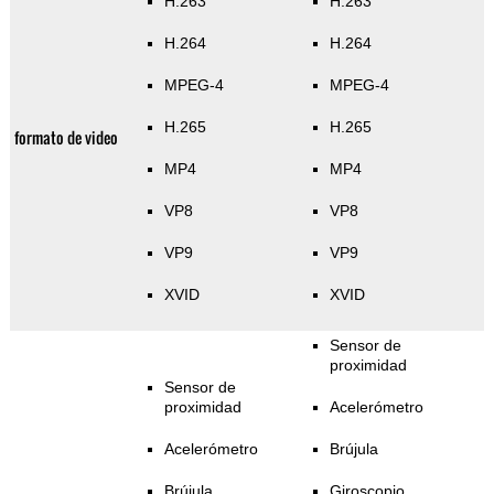
H.263
H.263
H.264
H.264
MPEG-4
MPEG-4
H.265
H.265
formato de video
MP4
MP4
VP8
VP8
VP9
VP9
XVID
XVID
Sensor de
proximidad
Sensor de
proximidad
Acelerómetro
Acelerómetro
Brújula
Brújula
Giroscopio