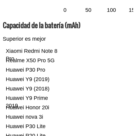
0
50
100
15
Capacidad de la batería (mAh)
Superior es mejor
Xiaomi Redmi Note 8
Pro
Realme X50 Pro 5G
Huawei P30 Pro
Huawei Y9 (2019)
Huawei Y9 (2018)
Huawei Y9 Prime
2019
Huawei Honor 20i
Huawei nova 3i
Huawei P30 Lite
Huawei P20 Lite