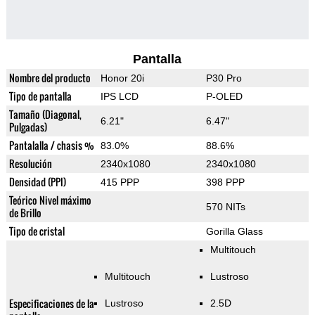
Pantalla
Nombre del producto
Honor 20i
P30 Pro
Tipo de pantalla
IPS LCD
P-OLED
Tamaño (Diagonal,
6.21"
6.47"
Pulgadas)
Pantalalla / chasis %
83.0%
88.6%
Resolución
2340x1080
2340x1080
Densidad (PPI)
415 PPP
398 PPP
Teórico Nivel máximo
570 NITs
de Brillo
Tipo de cristal
Gorilla Glass
Multitouch
Multitouch
Lustroso
Especificaciones de la
Lustroso
2.5D