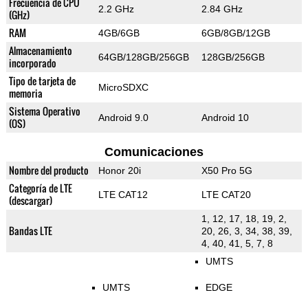
Frecuencia de CPU
2.2 GHz
2.84 GHz
(GHz)
RAM
4GB/6GB
6GB/8GB/12GB
Almacenamiento
64GB/128GB/256GB
128GB/256GB
incorporado
Tipo de tarjeta de
MicroSDXC
memoria
Sistema Operativo
Android 9.0
Android 10
(OS)
Comunicaciones
Nombre del producto
Honor 20i
X50 Pro 5G
Categoría de LTE
LTE CAT12
LTE CAT20
(descargar)
1, 12, 17, 18, 19, 2,
Bandas LTE
20, 26, 3, 34, 38, 39,
4, 40, 41, 5, 7, 8
UMTS
UMTS
EDGE