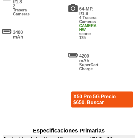
f/1.8
2
64-MP,
Trasera
f/1.8
Cameras
4 Trasera
Cameras
CAMERA
HW
3400
score:
mAh
135
4200
mAh
SuperDart
Charge
X50 Pro 5G Precio
$650. Buscar
Especificaciones Primarias