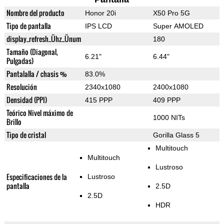
Nombre del producto
Honor 20i
X50 Pro 5G
Tipo de pantalla
IPS LCD
Super AMOLED
display_refresh_Ühz_Ünum
180
Tamaño (Diagonal,
6.21"
6.44"
Pulgadas)
Pantalalla / chasis %
83.0%
Resolución
2340x1080
2400x1080
Densidad (PPI)
415 PPP
409 PPP
Teórico Nivel máximo de
1000 NITs
Brillo
Tipo de cristal
Gorilla Glass 5
Multitouch
Multitouch
Lustroso
Especificaciones de la
Lustroso
pantalla
2.5D
2.5D
HDR