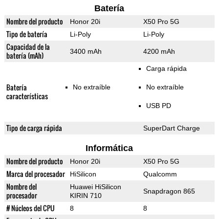
Batería
Nombre del producto
Honor 20i
X50 Pro 5G
Tipo de batería
Li-Poly
Li-Poly
Capacidad de la
3400 mAh
4200 mAh
batería (mAh)
Carga rápida
Batería
No extraíble
No extraíble
características
USB PD
Tipo de carga rápida
SuperDart Charge
Informática
Nombre del producto
Honor 20i
X50 Pro 5G
Marca del procesador
HiSilicon
Qualcomm
Nombre del
Huawei HiSilicon
Snapdragon 865
procesador
KIRIN 710
# Núcleos del CPU
8
8