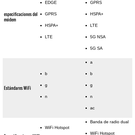
EDGE
GPRS
especificaciones del
GPRS
HSPA+
módem
HSPA+
LTE
LTE
5G NSA
5G SA
a
b
b
g
g
Estándares WiFi
n
n
ac
Banda de radio dual
WiFi Hotspot
WiFi Hotspot