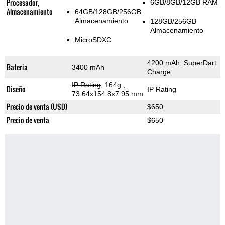
Procesador,
6GB/8GB/12GB RAM
Almacenamiento
64GB/128GB/256GB
Almacenamiento
128GB/256GB
Almacenamiento
MicroSDXC
4200 mAh, SuperDart
Bateria
3400 mAh
Charge
IP Rating
, 164g
,
Diseño
IP Rating
73.64x154.8x7.95 mm
Precio de venta (USD)
$650
Precio de venta
$650