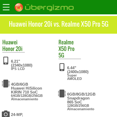
Huawei Honor 20i vs. Realme X50 Pro 5G
Huawei
Realme
Honor 20i
X50 Pro
5G
6.21"
(2340x1080)
6.44"
IPS LCD
(2400x1080)
Super
AMOLED
4GB/6GB
Huawei HiSilicon
KIRIN 710 SoC
6GB/8GB/12GB
64GB/128GB/256GB
Snapdragon
Almacenamiento
865 SoC
128GB/256GB
Almacenamiento
24-MP,