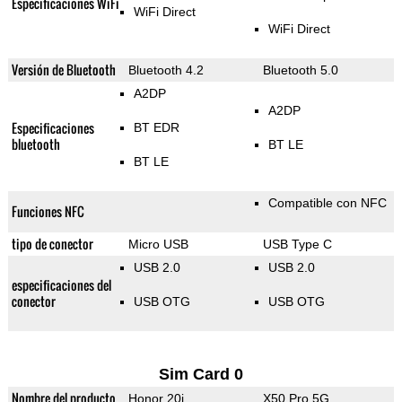
Especificaciones WiFi
WiFi Direct
WiFi Direct
Versión de Bluetooth
Bluetooth 4.2
Bluetooth 5.0
A2DP
A2DP
Especificaciones
BT EDR
bluetooth
BT LE
BT LE
Compatible con NFC
Funciones NFC
tipo de conector
Micro USB
USB Type C
USB 2.0
USB 2.0
especificaciones del
conector
USB OTG
USB OTG
Sim Card 0
Nombre del producto
Honor 20i
X50 Pro 5G