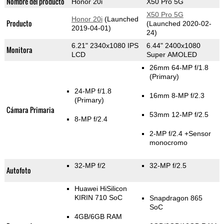
Nombre del producto
Honor 20i
X50 Pro 5G
X50 Pro 5G
Honor 20i
(Launched
Producto
(Launched 2020-02-
2019-04-01)
24)
6.21" 2340x1080 IPS
6.44" 2400x1080
Monitora
LCD
Super AMOLED
26mm 64-MP f/1.8
(Primary)
24-MP f/1.8
16mm 8-MP f/2.3
(Primary)
Cámara Primaria
53mm 12-MP f/2.5
8-MP f/2.4
2-MP f/2.4
+Sensor
monocromo
32-MP f/2
32-MP f/2.5
Autofoto
Huawei HiSilicon
KIRIN 710 SoC
Snapdragon 865
SoC
4GB/6GB RAM