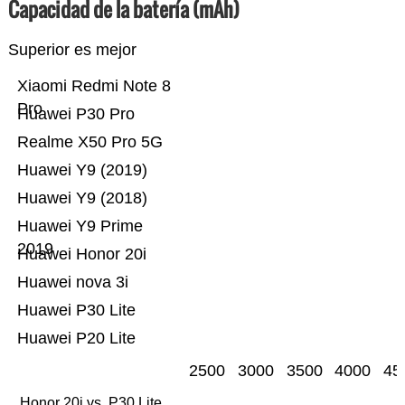
Capacidad de la batería (mAh)
Superior es mejor
Xiaomi Redmi Note 8
Pro
Huawei P30 Pro
Realme X50 Pro 5G
Huawei Y9 (2019)
Huawei Y9 (2018)
Huawei Y9 Prime
2019
Huawei Honor 20i
Huawei nova 3i
Huawei P30 Lite
Huawei P20 Lite
2500
3000
3500
4000
45
Honor 20i vs. P30 Lite