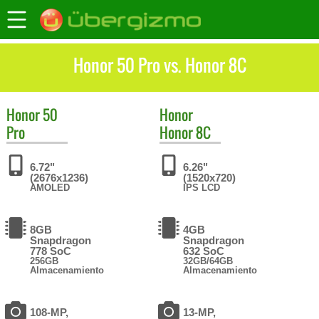
Honor 50 Pro vs. Honor 8C
Honor
50
Honor
Pro
Honor 8C
6.72"
6.26"
(2676x1236)
(1520x720)
AMOLED
IPS LCD
8GB
4GB
Snapdragon
Snapdragon
778 SoC
632 SoC
256GB
32GB/64GB
Almacenamiento
Almacenamiento
108-MP,
13-MP,