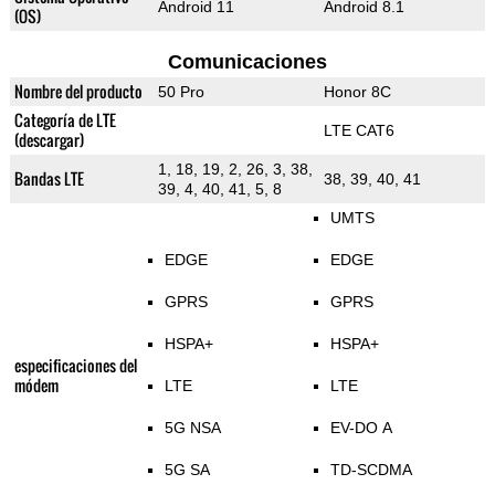
Android 11
Android 8.1
(OS)
Comunicaciones
Nombre del producto
50 Pro
Honor 8C
Categoría de LTE
LTE CAT6
(descargar)
1, 18, 19, 2, 26, 3, 38,
Bandas LTE
38, 39, 40, 41
39, 4, 40, 41, 5, 8
UMTS
EDGE
EDGE
GPRS
GPRS
HSPA+
HSPA+
especificaciones del
módem
LTE
LTE
5G NSA
EV-DO A
5G SA
TD-SCDMA