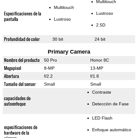
Multitouch
Multitouch
Especificaciones de la
Lustroso
pantalla
Lustroso
2.5D
Profundidad de color
30 bit
24 bit
Primary Camera
Nombre del producto
50 Pro
Honor 8C
Megapixel
8-MP
13-MP
Abertura
f/2.2
f/1.8
Tamaño del sensor
Small
Small
Contraste
capacidades de
autoenfoque
Detección de Fase
LED Flash
especificaciones de
Enfoque automático
hardware de la