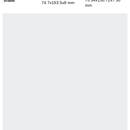
75.94x158.72x7.98
74.7x163.5x8 mm
mm