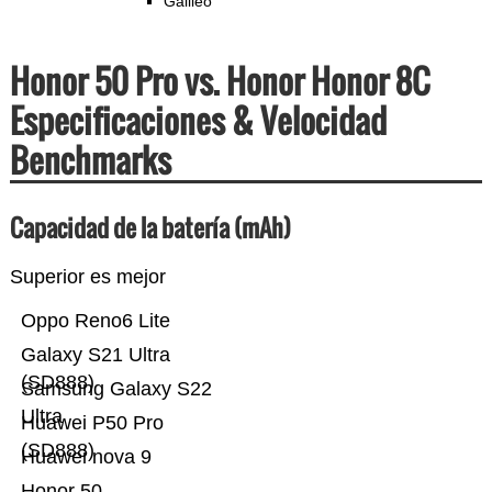
Galileo
Honor 50 Pro vs. Honor Honor 8C
Especificaciones & Velocidad
Benchmarks
Capacidad de la batería (mAh)
Superior es mejor
Oppo Reno6 Lite
Galaxy S21 Ultra
(SD888)
Samsung Galaxy S22
Ultra
Huawei P50 Pro
(SD888)
Huawei nova 9
Honor 50