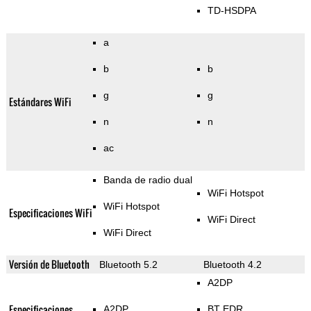
TD-HSDPA
a
b
b
g
g
Estándares WiFi
n
n
ac
Banda de radio dual
WiFi Hotspot
WiFi Hotspot
Especificaciones WiFi
WiFi Direct
WiFi Direct
Versión de Bluetooth
Bluetooth 5.2
Bluetooth 4.2
A2DP
Especificaciones
A2DP
BT EDR