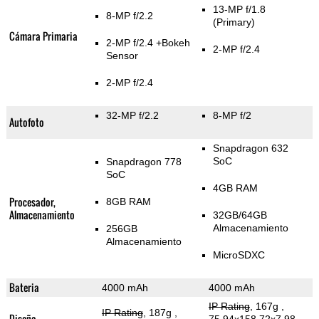
13-MP f/1.8
8-MP f/2.2
(Primary)
Cámara Primaria
2-MP f/2.4
+Bokeh
2-MP f/2.4
Sensor
2-MP f/2.4
32-MP f/2.2
8-MP f/2
Autofoto
Snapdragon 632
SoC
Snapdragon 778
SoC
4GB RAM
Procesador,
8GB RAM
Almacenamiento
32GB/64GB
Almacenamiento
256GB
Almacenamiento
MicroSDXC
Bateria
4000 mAh
4000 mAh
IP Rating
, 167g
,
IP Rating
, 187g
,
Diseño