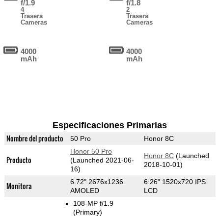
f/1.9
f/1.8
4
2
Trasera
Trasera
Cameras
Cameras
4000
4000
mAh
mAh
Especificaciones Primarias
Nombre del producto
50 Pro
Honor 8C
Honor 50 Pro
Honor 8C
(Launched
Producto
(Launched 2021-06-
2018-10-01)
16)
6.72" 2676x1236
6.26" 1520x720 IPS
Monitora
AMOLED
LCD
108-MP f/1.9
(Primary)