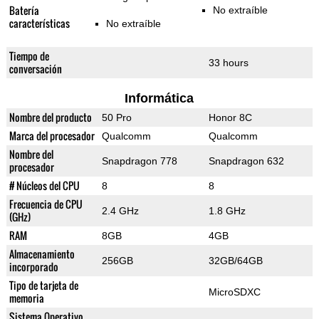
Batería
No extraíble
características
No extraíble
Tiempo de
33 hours
conversación
Informática
Nombre del producto
50 Pro
Honor 8C
Marca del procesador
Qualcomm
Qualcomm
Nombre del
Snapdragon 778
Snapdragon 632
procesador
# Núcleos del CPU
8
8
Frecuencia de CPU
2.4 GHz
1.8 GHz
(GHz)
RAM
8GB
4GB
Almacenamiento
256GB
32GB/64GB
incorporado
Tipo de tarjeta de
MicroSDXC
memoria
Sistema Operativo