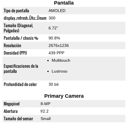
Pantalla
Tipo de pantalla
AMOLED
display_refresh_Ühz_Ünum
300
Tamaño (Diagonal,
6.72"
Pulgadas)
Pantalalla / chasis %
90.8%
Resolución
2676x1236
Densidad (PPI)
439 PPP
Multitouch
Especificaciones de la
pantalla
Lustroso
Profundidad de color
30 bit
Primary Camera
Megapixel
8-MP
Abertura
f/2.2
Tamaño del sensor
Small