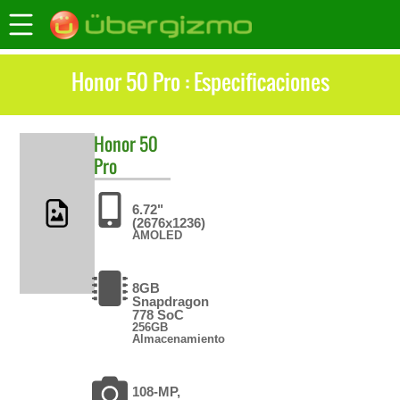
Honor 50 Pro : Especificaciones
Honor
50
Pro
6.72"
(2676x1236)
AMOLED
8GB
Snapdragon
778 SoC
256GB
Almacenamiento
108-MP,