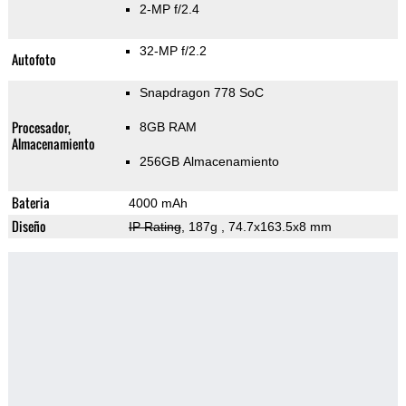
2-MP f/2.4
32-MP f/2.2
Autofoto
Snapdragon 778 SoC
Procesador,
8GB RAM
Almacenamiento
256GB Almacenamiento
Bateria
4000 mAh
Diseño
IP Rating
, 187g
, 74.7x163.5x8 mm