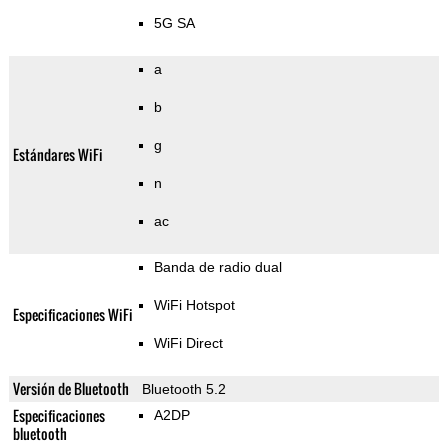
5G SA
a
b
g
Estándares WiFi
n
ac
Banda de radio dual
WiFi Hotspot
Especificaciones WiFi
WiFi Direct
Versión de Bluetooth
Bluetooth 5.2
Especificaciones
A2DP
bluetooth