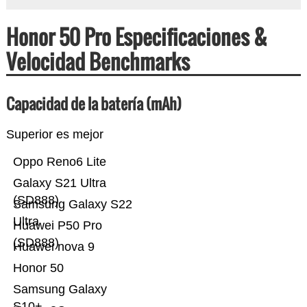
Honor 50 Pro Especificaciones &
Velocidad Benchmarks
Capacidad de la batería (mAh)
Superior es mejor
Oppo Reno6 Lite
Galaxy S21 Ultra
(SD888)
Samsung Galaxy S22
Ultra
Huawei P50 Pro
(SD888)
Huawei nova 9
Honor 50
Samsung Galaxy
S10+