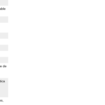
able
e de
tica
ps