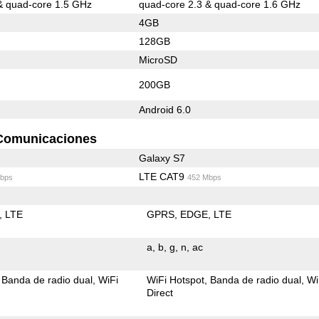
& quad-core 1.5 GHz
quad-core 2.3 & quad-core 1.6 GHz
4GB
128GB
MicroSD
200GB
Android 6.0
Comunicaciones
Galaxy S7
LTE CAT9
bps
452 Mbps
LTE
GPRS
EDGE
LTE
a
b
g
n
ac
Banda de radio dual
WiFi
WiFi Hotspot
Banda de radio dual
Wi
Direct