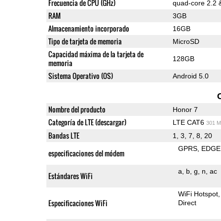
Frecuencia de CPU (GHz)
quad-core 2.2 
RAM
3GB
Almacenamiento incorporado
16GB
Tipo de tarjeta de memoria
MicroSD
Capacidad máxima de la tarjeta de
128GB
memoria
Sistema Operativo (OS)
Android 5.0
Nombre del producto
Honor 7
Categoría de LTE (descargar)
LTE CAT6
301 M
Bandas LTE
1, 3, 7, 8, 20
GPRS
EDGE
especificaciones del módem
a
b
g
n
ac
Estándares WiFi
WiFi Hotspot
Especificaciones WiFi
Direct