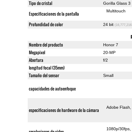
Tipo de cristal
Gorilla Glass 3
Multitouch
Especificaciones de la pantalla
Profundidad de color
24 bit
(16,777,216
Nombre del producto
Honor 7
Megapixel
20-MP
Abertura
f/2
longitud focal (35mm)
Tamaño del sensor
Small
capacidades de autoenfoque
Adobe Flash
especificaciones de hardware de la cámara
1080p/30fps
resoluciones de video