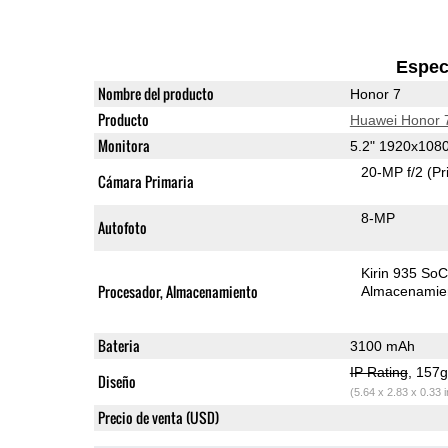
Espec
Nombre del producto
Honor 7
Producto
Huawei Honor 
Monitora
5.2" 1920x108
20-MP f/2
(Pr
Cámara Primaria
8-MP
Autofoto
Kirin 935 So
Procesador, Almacenamiento
Almacenamie
Bateria
3100 mAh
IP Rating
, 157
Diseño
(5.64 x 2.83 x 0.33 
Precio de venta (USD)