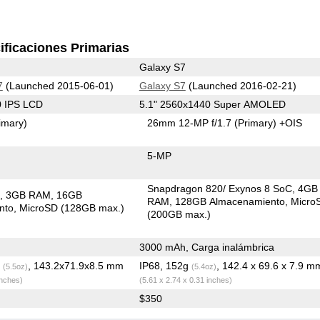
ificaciones Primarias
Galaxy S7
7
(Launched 2015-06-01)
Galaxy S7
(Launched 2016-02-21)
0 IPS LCD
5.1" 2560x1440 Super AMOLED
imary)
26mm 12-MP f/1.7
(Primary)
+OIS
5-MP
Snapdragon 820/ Exynos 8 SoC
4GB
C
3GB RAM
16GB
RAM
128GB Almacenamiento
Micro
nto
MicroSD (128GB max.)
(200GB max.)
3000 mAh, Carga inalámbrica
g
, 143.2x71.9x8.5 mm
IP68, 152g
, 142.4 x 69.6 x 7.9 m
(5.5oz)
(5.4oz)
inches)
(5.61 x 2.74 x 0.31 inches)
$350