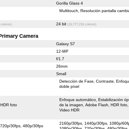
Gorilla Glass 4
Multitouch
Resolución pantalla cambi
24 bit
 colores)
(16,777,216 colores)
Primary Camera
Galaxy S7
12-MP
f/1.7
26mm
Small
Detección de Fase
Contraste
Enfoqu
doble píxel
Enfoque automático
Estabilización óp
HDR foto
de la imagen
Adobe Flash
HDR foto
Video HDR
2160p/30fps
1440p/30fps
1080p/60f
720p/30fps
480p/30fps
1080p/30fps
720p/30fps
480p/30fps