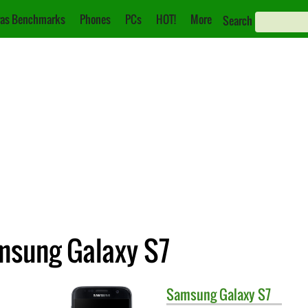
as Benchmarks
Phones
PCs
HOT!
More
Search
msung Galaxy S7
Samsung
Galaxy S7