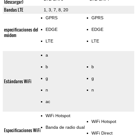
(descargar)
Bandas LTE
1, 3, 7, 8, 20
GPRS
GPRS
especificaciones del
EDGE
EDGE
módem
LTE
LTE
a
b
b
g
g
Estándares WiFi
n
n
ac
WiFi Hotspot
WiFi Hotspot
Banda de radio dual
Especificaciones WiFi
WiFi Direct