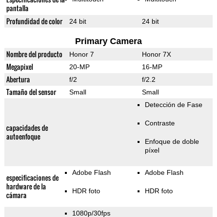
pantalla
Profundidad de color
24 bit
24 bit
Primary Camera
Nombre del producto
Honor 7
Honor 7X
Megapixel
20-MP
16-MP
Abertura
f/2
f/2.2
Tamaño del sensor
Small
Small
Detección de Fase
Contraste
capacidades de
autoenfoque
Enfoque de doble
píxel
Adobe Flash
Adobe Flash
especificaciones de
hardware de la
HDR foto
HDR foto
cámara
1080p/30fps