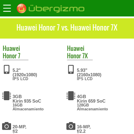
Huawei Honor 7 vs. Huawei Honor 7X
Huawei
Huawei
Honor 7
Honor 7X
5.2"
5.93"
(1920x1080)
(2160x1080)
IPS LCD
IPS LCD
3GB
4GB
Kirin 935 SoC
Kirin 659 SoC
16GB
128GB
Almacenamiento
Almacenamiento
20-MP,
16-MP,
f/2
f/2.2