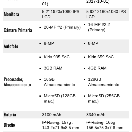
2017-10-01)
01)
5.2" 1920x1080 IPS
5.93" 2160x1080 IPS
Monitora
LCD
LCD
16-MP f/2.2
20-MP f/2
(Primary)
Cámara Primaria
(Primary)
8-MP
8-MP
Autofoto
Kirin 935 SoC
Kirin 659 SoC
3GB RAM
4GB RAM
Procesador,
16GB
128GB
Almacenamiento
Almacenamiento
Almacenamiento
MicroSD (128GB
MicroSD (256GB
max.)
max.)
Bateria
3100 mAh
3340 mAh
IP Rating
, 157g
,
IP Rating
, 165g
,
Diseño
143.2x71.9x8.5 mm
156.5x75.3x7.6 mm