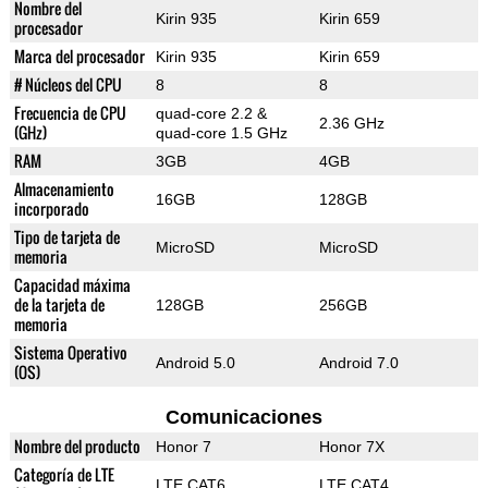
Nombre del
Kirin 935
Kirin 659
procesador
Marca del procesador
Kirin 935
Kirin 659
# Núcleos del CPU
8
8
Frecuencia de CPU
quad-core 2.2 &
2.36 GHz
(GHz)
quad-core 1.5 GHz
RAM
3GB
4GB
Almacenamiento
16GB
128GB
incorporado
Tipo de tarjeta de
MicroSD
MicroSD
memoria
Capacidad máxima
de la tarjeta de
128GB
256GB
memoria
Sistema Operativo
Android 5.0
Android 7.0
(OS)
Comunicaciones
Nombre del producto
Honor 7
Honor 7X
Categoría de LTE
LTE CAT6
LTE CAT4