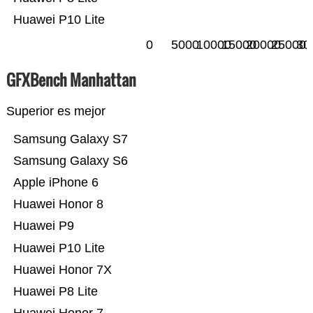
Huawei P10 Lite
0
5000
10000
15000
20000
25000
30
GFXBench Manhattan
Superior es mejor
Samsung Galaxy S7
Samsung Galaxy S6
Apple iPhone 6
Huawei Honor 8
Huawei P9
Huawei P10 Lite
Huawei Honor 7X
Huawei P8 Lite