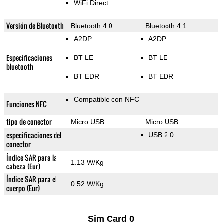
WiFi Direct
Versión de Bluetooth
Bluetooth 4.0
Bluetooth 4.1
A2DP
A2DP
Especificaciones
BT LE
BT LE
bluetooth
BT EDR
BT EDR
Compatible con NFC
Funciones NFC
tipo de conector
Micro USB
Micro USB
especificaciones del
USB 2.0
conector
Índice SAR para la
1.13 W/Kg
cabeza (Eur)
Índice SAR para el
0.52 W/Kg
cuerpo (Eur)
Sim Card 0