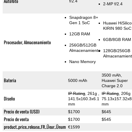
Autofoto
f/2.4
2-MP f/2.4
Snapdragon 8+
Gen 1 SoC
Huawei HiSilico
KIRIN 980 SoC
12GB RAM
6GB/8GB RAM
Procesador, Almacenamiento
256GB/512GB
Almacenamiento
128GB/256GB
Almacenamient
Nano Memory
3500 mAh,
Bateria
5000 mAh
Huawei Super
Charge 2.0
IP Rating
, 261g
,
IP Rating
, 206g
Diseño
141.5x160.3x6.1
75.13x157.32x8
mm
mm
Precio de venta (USD)
$1700
$645
Precio de venta
$1700
$545
product_price_release_FR_Üeur_Ünum
€1599