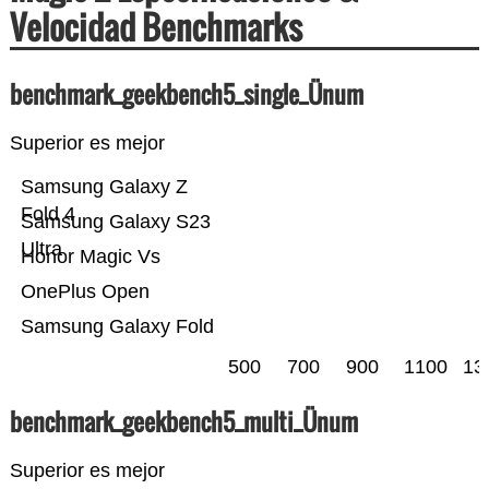
Velocidad Benchmarks
benchmark_geekbench5_single_Ünum
Superior es mejor
Samsung Galaxy Z
Fold 4
Samsung Galaxy S23
Ultra
Honor Magic Vs
OnePlus Open
Samsung Galaxy Fold
500
700
900
1100
13
benchmark_geekbench5_multi_Ünum
Superior es mejor