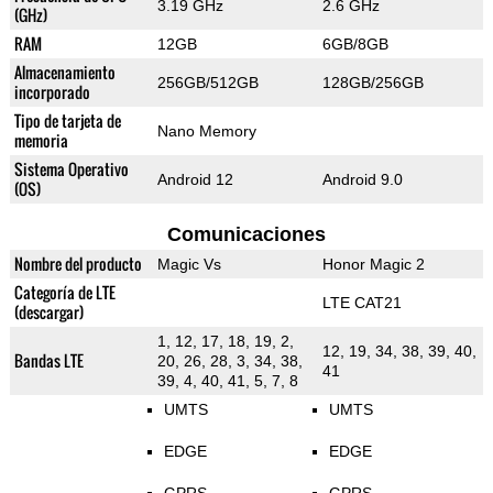
3.19 GHz
2.6 GHz
(GHz)
RAM
12GB
6GB/8GB
Almacenamiento
256GB/512GB
128GB/256GB
incorporado
Tipo de tarjeta de
Nano Memory
memoria
Sistema Operativo
Android 12
Android 9.0
(OS)
Comunicaciones
Nombre del producto
Magic Vs
Honor Magic 2
Categoría de LTE
LTE CAT21
(descargar)
1, 12, 17, 18, 19, 2,
12, 19, 34, 38, 39, 40,
Bandas LTE
20, 26, 28, 3, 34, 38,
41
39, 4, 40, 41, 5, 7, 8
UMTS
UMTS
EDGE
EDGE