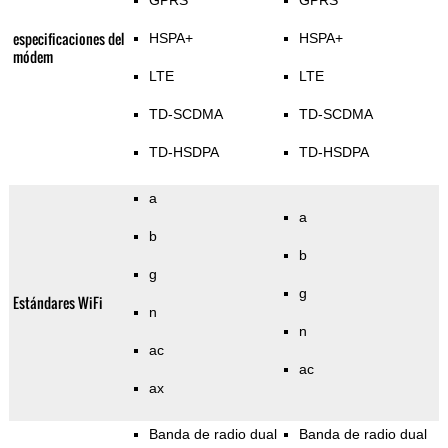
GPRS
GPRS
especificaciones del
HSPA+
HSPA+
módem
LTE
LTE
TD-SCDMA
TD-SCDMA
TD-HSDPA
TD-HSDPA
a
a
b
b
g
g
Estándares WiFi
n
n
ac
ac
ax
Banda de radio dual
Banda de radio dual