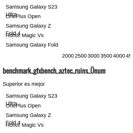
Samsung Galaxy S23
Ultra
OnePlus Open
Samsung Galaxy Z
Fold 4
Honor Magic Vs
Samsung Galaxy Fold
2000
2500
3000
3500
4000
45
benchmark_gfxbench_aztec_ruins_Ünum
Superior es mejor
Samsung Galaxy S23
Ultra
OnePlus Open
Samsung Galaxy Z
Fold 4
Honor Magic Vs