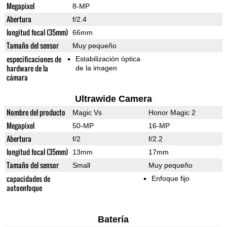
Megapixel
8-MP
Abertura
f/2.4
longitud focal (35mm)
66mm
Tamaño del sensor
Muy pequeño
especificaciones de
Estabilización óptica
hardware de la
de la imagen
cámara
Ultrawide Camera
Nombre del producto
Magic Vs
Honor Magic 2
Megapixel
50-MP
16-MP
Abertura
f/2
f/2.2
longitud focal (35mm)
13mm
17mm
Tamaño del sensor
Small
Muy pequeño
capacidades de
Enfoque fijo
autoenfoque
Batería