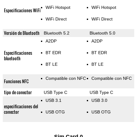
WiFi Hotspot
WiFi Hotspot
Especificaciones WiFi
WiFi Direct
WiFi Direct
Versión de Bluetooth
Bluetooth 5.2
Bluetooth 5.0
A2DP
A2DP
Especificaciones
BT EDR
BT EDR
bluetooth
BT LE
BT LE
Compatible con NFC
Compatible con NFC
Funciones NFC
tipo de conector
USB Type C
USB Type C
USB 3.1
USB 3.0
especificaciones del
conector
USB OTG
USB OTG
Sim Card 0