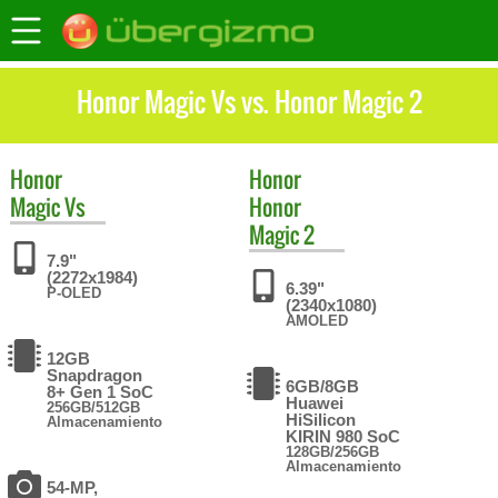
Honor Magic Vs vs. Honor Magic 2
Honor
Honor
Magic Vs
Honor
Magic 2
7.9"
(2272x1984)
6.39"
P-OLED
(2340x1080)
AMOLED
12GB
Snapdragon
6GB/8GB
8+ Gen 1 SoC
Huawei
256GB/512GB
HiSilicon
Almacenamiento
KIRIN 980 SoC
128GB/256GB
Almacenamiento
54-MP,