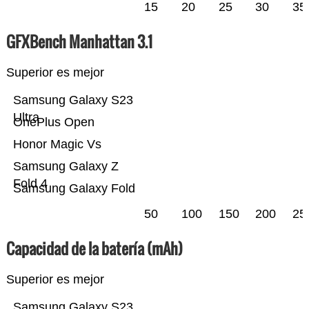
15
20
25
30
35
GFXBench Manhattan 3.1
Superior es mejor
Samsung Galaxy S23
Ultra
OnePlus Open
Honor Magic Vs
Samsung Galaxy Z
Fold 4
Samsung Galaxy Fold
50
100
150
200
25
Capacidad de la batería (mAh)
Superior es mejor
Samsung Galaxy S23