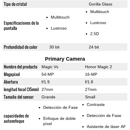
Tipo de cristal
Gorilla Glass
Multitouch
Multitouch
Especificaciones de la
Lustroso
pantalla
Lustroso
2.5D
Profundidad de color
30 bit
24 bit
Primary Camera
Nombre del producto
Magic Vs
Honor Magic 2
Megapixel
54-MP
16-MP
Abertura
f/1.9
f/1.8
longitud focal (35mm)
27mm
27mm
Tamaño del sensor
Grande
Small
Contraste
Detección de Fase
capacidades de
Detección de Fase
Enfoque de doble
autoenfoque
píxel
Asistente de láser AF