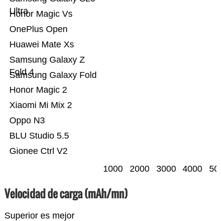
Ultra
Honor Magic Vs
OnePlus Open
Huawei Mate Xs
Samsung Galaxy Z
Fold 4
Samsung Galaxy Fold
Honor Magic 2
Xiaomi Mi Mix 2
Oppo N3
BLU Studio 5.5
Gionee Ctrl V2
1000
2000
3000
4000
50
Velocidad de carga (mAh/mn)
Superior es mejor