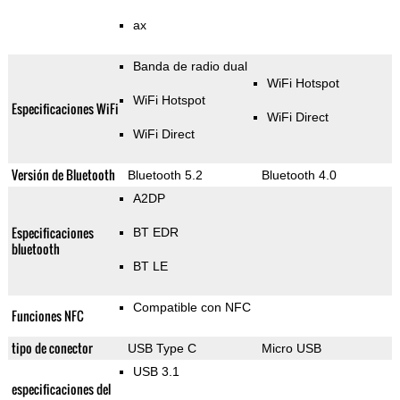
ax
Banda de radio dual
WiFi Hotspot
WiFi Hotspot
Especificaciones WiFi
WiFi Direct
WiFi Direct
Versión de Bluetooth
Bluetooth 5.2
Bluetooth 4.0
A2DP
Especificaciones
BT EDR
bluetooth
BT LE
Compatible con NFC
Funciones NFC
tipo de conector
USB Type C
Micro USB
USB 3.1
especificaciones del