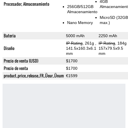
4GB
Procesador, Almacenamiento
256GB/512GB
Almacenamient
Almacenamiento
MicroSD (32G
Nano Memory
max.)
Bateria
5000 mAh
2250 mAh
IP Rating
, 261g
,
IP Rating
, 184g
Diseño
141.5x160.3x6.1
157x79.5x9.5
mm
mm
Precio de venta (USD)
$1700
Precio de venta
$1700
product_price_release_FR_Üeur_Ünum
€1599