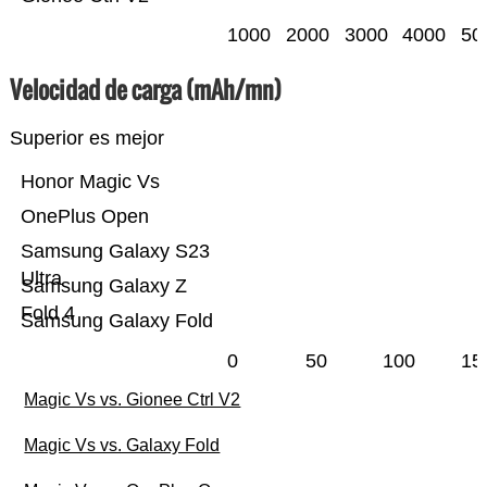
1000
2000
3000
4000
50
Velocidad de carga (mAh/mn)
Superior es mejor
Honor Magic Vs
OnePlus Open
Samsung Galaxy S23
Ultra
Samsung Galaxy Z
Fold 4
Samsung Galaxy Fold
0
50
100
15
Magic Vs vs. Gionee Ctrl V2
Magic Vs vs. Galaxy Fold