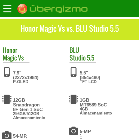
Honor Magic Vs vs. BLU Studio 5.5
Honor
BLU
Magic Vs
Studio 5.5
7.9"
5.5"
(2272x1984)
(854x480)
P-OLED
TFT LCD
12GB
1GB
Snapdragon
MT6589 SoC
8+ Gen 1 SoC
4GB
Almacenamiento
256GB/512GB
Almacenamiento
5-MP
54-MP,
1