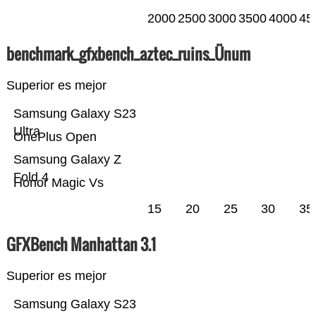
2000
2500
3000
3500
4000
45
benchmark_gfxbench_aztec_ruins_Ünum
Superior es mejor
Samsung Galaxy S23
Ultra
OnePlus Open
Samsung Galaxy Z
Fold 4
Honor Magic Vs
15
20
25
30
35
GFXBench Manhattan 3.1
Superior es mejor
Samsung Galaxy S23