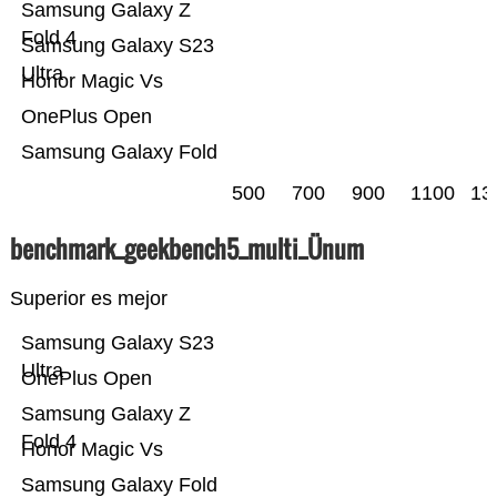
Samsung Galaxy Z
Fold 4
Samsung Galaxy S23
Ultra
Honor Magic Vs
OnePlus Open
Samsung Galaxy Fold
500
700
900
1100
13
benchmark_geekbench5_multi_Ünum
Superior es mejor
Samsung Galaxy S23
Ultra
OnePlus Open
Samsung Galaxy Z
Fold 4
Honor Magic Vs
Samsung Galaxy Fold