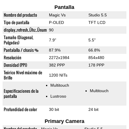
Pantalla
Nombre del producto
Magic Vs
Studio 5.5
Tipo de pantalla
P-OLED
TFT LCD
display_refresh_Ühz_Ünum
90
Tamaño (Diagonal,
7.9"
5.5"
Pulgadas)
Pantalalla / chasis %
87.9%
66.8%
Resolución
2272x1984
854x480
Densidad (PPI)
382 PPP
178 PPP
Teórico Nivel máximo de
1200 NITs
Brillo
Multitouch
Especificaciones de la
Multitouch
pantalla
Lustroso
Profundidad de color
30 bit
24 bit
Primary Camera
Nombre del producto