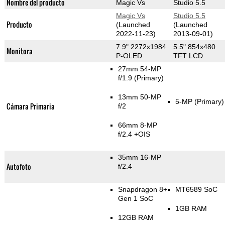
Nombre del producto
Magic Vs
Studio 5.5
Magic Vs
Studio 5.5
Producto
(Launched
(Launched
2022-11-23)
2013-09-01)
7.9" 2272x1984
5.5" 854x480
Monitora
P-OLED
TFT LCD
27mm 54-MP
f/1.9
(Primary)
13mm 50-MP
5-MP
(Primary)
Cámara Primaria
f/2
66mm 8-MP
f/2.4 +OIS
35mm 16-MP
Autofoto
f/2.4
Snapdragon 8+
MT6589 SoC
Gen 1 SoC
1GB RAM
12GB RAM