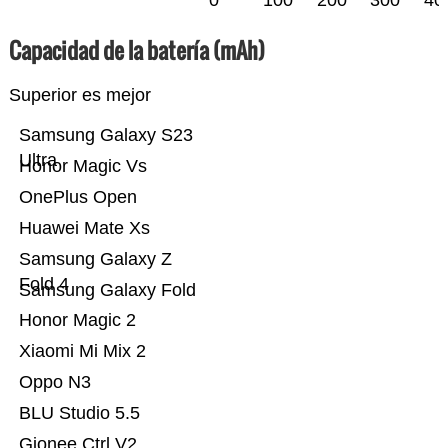
0
100
200
300
40
Capacidad de la batería (mAh)
Superior es mejor
Samsung Galaxy S23
Ultra
Honor Magic Vs
OnePlus Open
Huawei Mate Xs
Samsung Galaxy Z
Fold 4
Samsung Galaxy Fold
Honor Magic 2
Xiaomi Mi Mix 2
Oppo N3
BLU Studio 5.5
Gionee Ctrl V2