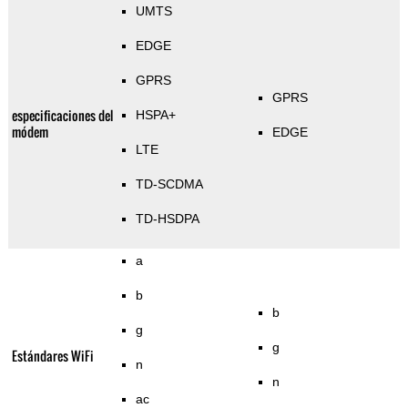
UMTS
EDGE
GPRS
GPRS
especificaciones del
HSPA+
módem
EDGE
LTE
TD-SCDMA
TD-HSDPA
a
b
b
g
g
Estándares WiFi
n
n
ac