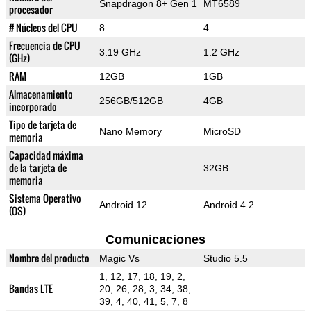
Snapdragon 8+ Gen 1
MT6589
procesador
# Núcleos del CPU
8
4
Frecuencia de CPU
3.19 GHz
1.2 GHz
(GHz)
RAM
12GB
1GB
Almacenamiento
256GB/512GB
4GB
incorporado
Tipo de tarjeta de
Nano Memory
MicroSD
memoria
Capacidad máxima
de la tarjeta de
32GB
memoria
Sistema Operativo
Android 12
Android 4.2
(OS)
Comunicaciones
Nombre del producto
Magic Vs
Studio 5.5
1, 12, 17, 18, 19, 2,
Bandas LTE
20, 26, 28, 3, 34, 38,
39, 4, 40, 41, 5, 7, 8