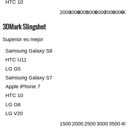
HTC 10
2000
3000
4000
5000
6000
7000
8000
90
3DMark Slingshot
Superior es mejor
Samsung Galaxy S8
HTC U11
LG G5
Samsung Galaxy S7
Apple iPhone 7
HTC 10
LG G6
LG V20
1500
2000
2500
3000
3500
40