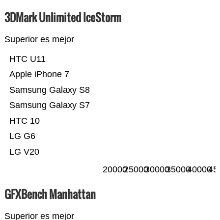
3DMark Unlimited IceStorm
Superior es mejor
HTC U11
Apple iPhone 7
Samsung Galaxy S8
Samsung Galaxy S7
HTC 10
LG G6
LG V20
20000
25000
30000
35000
40000
45
GFXBench Manhattan
Superior es mejor