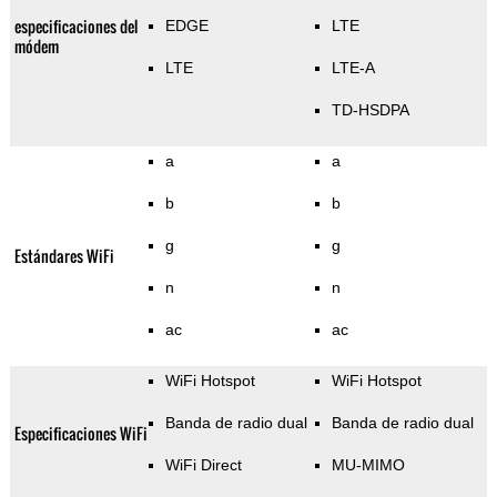
especificaciones del
EDGE
LTE
módem
LTE
LTE-A
TD-HSDPA
a
a
b
b
g
g
Estándares WiFi
n
n
ac
ac
WiFi Hotspot
WiFi Hotspot
Banda de radio dual
Banda de radio dual
Especificaciones WiFi
WiFi Direct
MU-MIMO