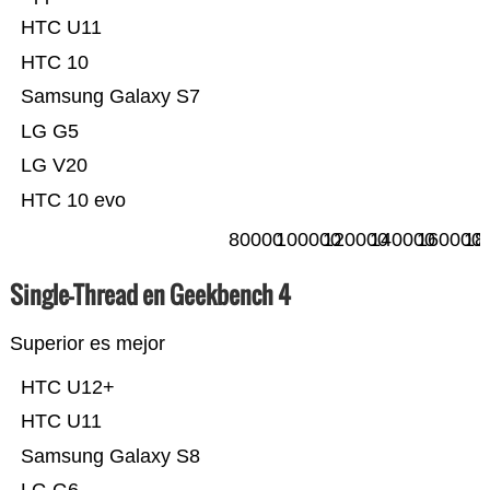
HTC U11
HTC 10
Samsung Galaxy S7
LG G5
LG V20
HTC 10 evo
80000
100000
120000
140000
160000
18
Single-Thread en Geekbench 4
Superior es mejor
HTC U12+
HTC U11
Samsung Galaxy S8