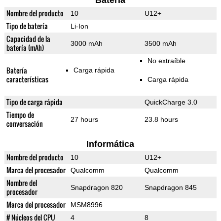
Batería
Nombre del producto
10
U12+
Tipo de batería
Li-Ion
Capacidad de la
3000 mAh
3500 mAh
batería (mAh)
No extraíble
Batería
Carga rápida
características
Carga rápida
Tipo de carga rápida
QuickCharge 3.0
Tiempo de
27 hours
23.8 hours
conversación
Informática
Nombre del producto
10
U12+
Marca del procesador
Qualcomm
Qualcomm
Nombre del
Snapdragon 820
Snapdragon 845
procesador
Marca del procesador
MSM8996
# Núcleos del CPU
4
8