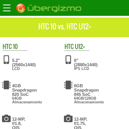
HTC 10 vs. HTC U12+
HTC
10
HTC
U12+
5.2"
6"
(2560x1440)
(2880x1440)
LCD
IPS LCD
4GB
6GB
Snapdragon
Snapdragon
820 SoC
845 SoC
64GB
64GB/128GB
Almacenamiento
Almacenamiento
12-MP,
12-MP,
f/1.8,
f/1.75,
OIS
OIS