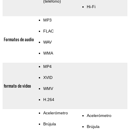
(teléfono)
Hi-Fi
MP3
FLAC
Formatos de audio
WAV
WMA
MP4
XVID
formato de video
WMV
H.264
Acelerómetro
Acelerómetro
Brújula
Brújula