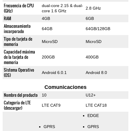
Frecuencia de CPU
dual-core 2.15 & dual-
2.8 GHz
(GHz)
core 1.6 GHz
RAM
4GB
6GB
Almacenamiento
64GB
64GB/128GB
incorporado
Tipo de tarjeta de
MicroSD
MicroSD
memoria
Capacidad máxima
de la tarjeta de
200GB
400GB
memoria
Sistema Operativo
Android 6.0.1
Android 8.0
(OS)
Comunicaciones
Nombre del producto
10
U12+
Categoría de LTE
LTE CAT9
LTE CAT18
(descargar)
EDGE
GPRS
GPRS