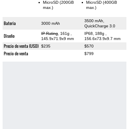
MicroSD (200GB
MicroSD (400GB
max.)
max.)
3500 mAh,
Bateria
3000 mAh
QuickCharge 3.0
IP Rating
, 161g
,
IP68, 188g
,
Diseño
145.9x71.9x9 mm
156.6x73.9x9.7 mm
Precio de venta (USD)
$235
$570
Precio de venta
$799