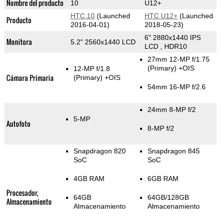
Nombre del producto
10
U12+
HTC 10
(Launched
HTC U12+
(Launched
Producto
2016-04-01)
2018-05-23)
6" 2880x1440 IPS
Monitora
5.2" 2560x1440 LCD
LCD , HDR10
27mm 12-MP f/1.75
(Primary)
+OIS
12-MP f/1.8
Cámara Primaria
(Primary)
+OIS
54mm 16-MP f/2.6
24mm 8-MP f/2
5-MP
Autofoto
8-MP f/2
Snapdragon 820
Snapdragon 845
SoC
SoC
4GB RAM
6GB RAM
Procesador,
64GB
64GB/128GB
Almacenamiento
Almacenamiento
Almacenamiento