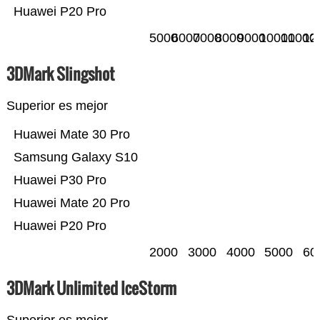
Huawei P20 Pro
5000
6000
7000
8000
9000
10000
11000
12
3DMark Slingshot
Superior es mejor
Huawei Mate 30 Pro
Samsung Galaxy S10
Huawei P30 Pro
Huawei Mate 20 Pro
Huawei P20 Pro
2000
3000
4000
5000
60
3DMark Unlimited IceStorm