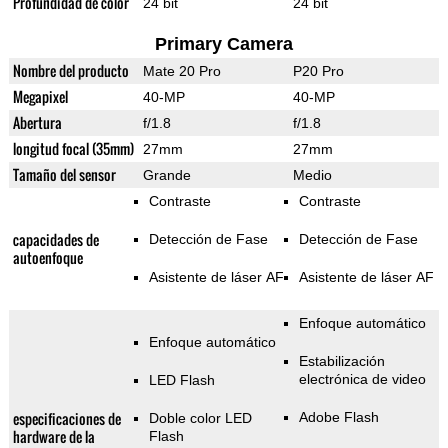
Profundidad de color
24 bit
24 bit
Primary Camera
Nombre del producto
Mate 20 Pro
P20 Pro
Megapixel
40-MP
40-MP
Abertura
f/1.8
f/1.8
longitud focal (35mm)
27mm
27mm
Tamaño del sensor
Grande
Medio
Contraste
Contraste
capacidades de
Detección de Fase
Detección de Fase
autoenfoque
Asistente de láser AF
Asistente de láser AF
Enfoque automático
Enfoque automático
Estabilización
electrónica de video
LED Flash
especificaciones de
Adobe Flash
Doble color LED
hardware de la
Flash