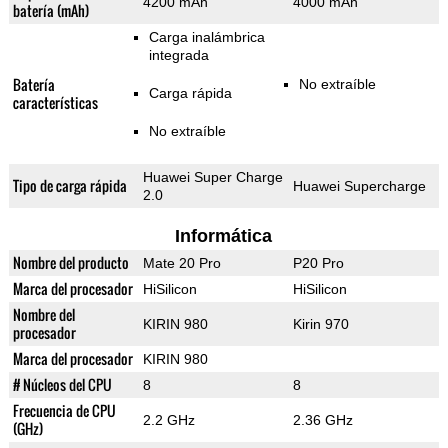
4200 mAh
4000 mAh
batería (mAh)
Carga inalámbrica
integrada
Batería
No extraíble
Carga rápida
características
No extraíble
Huawei Super Charge
Tipo de carga rápida
Huawei Supercharge
2.0
Informática
Nombre del producto
Mate 20 Pro
P20 Pro
Marca del procesador
HiSilicon
HiSilicon
Nombre del
KIRIN 980
Kirin 970
procesador
Marca del procesador
KIRIN 980
# Núcleos del CPU
8
8
Frecuencia de CPU
2.2 GHz
2.36 GHz
(GHz)