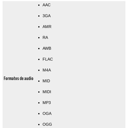
AAC
3GA
AMR
RA
AWB
FLAC
M4A
Formatos de audio
MID
MIDI
MP3
OGA
OGG