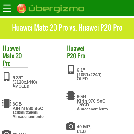
Huawei Mate 20 Pro vs. Huawei P20 Pro
Huawei
Huawei
Mate 20
P20 Pro
Pro
6.1"
(1080x2240)
6.39"
OLED
(3120x1440)
AMOLED
6GB
Kirin 970 SoC
6GB
128GB
KIRIN 980 SoC
Almacenamiento
128GB/256GB
Almacenamiento
40-MP,
f/1.8