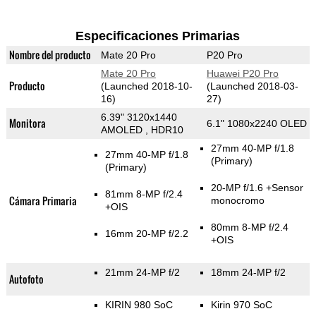
Especificaciones Primarias
Nombre del producto
Mate 20 Pro
P20 Pro
Mate 20 Pro
Huawei P20 Pro
Producto
(Launched 2018-10-
(Launched 2018-03-
16)
27)
6.39" 3120x1440
Monitora
6.1" 1080x2240 OLED
AMOLED , HDR10
27mm 40-MP f/1.8
27mm 40-MP f/1.8
(Primary)
(Primary)
20-MP f/1.6
+Sensor
81mm 8-MP f/2.4
Cámara Primaria
monocromo
+OIS
80mm 8-MP f/2.4
16mm 20-MP f/2.2
+OIS
21mm 24-MP f/2
18mm 24-MP f/2
Autofoto
KIRIN 980 SoC
Kirin 970 SoC