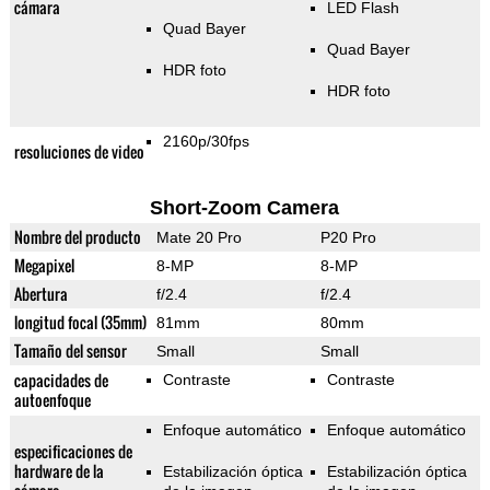
cámara
LED Flash
Quad Bayer
Quad Bayer
HDR foto
HDR foto
2160p/30fps
resoluciones de video
Short-Zoom Camera
Nombre del producto
Mate 20 Pro
P20 Pro
Megapixel
8-MP
8-MP
Abertura
f/2.4
f/2.4
longitud focal (35mm)
81mm
80mm
Tamaño del sensor
Small
Small
capacidades de
Contraste
Contraste
autoenfoque
Enfoque automático
Enfoque automático
especificaciones de
hardware de la
Estabilización óptica
Estabilización óptica