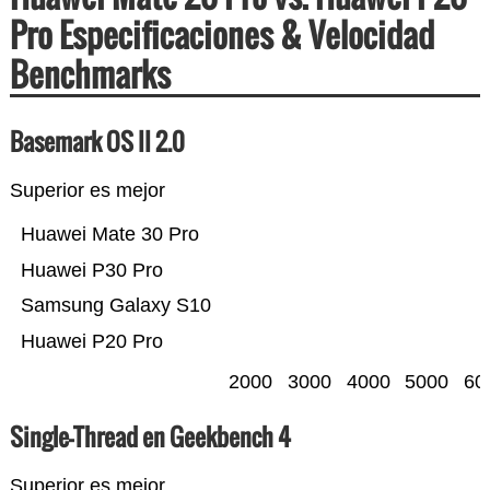
Pro Especificaciones & Velocidad
Benchmarks
Basemark OS II 2.0
Superior es mejor
Huawei Mate 30 Pro
Huawei P30 Pro
Samsung Galaxy S10
Huawei P20 Pro
2000
3000
4000
5000
60
Single-Thread en Geekbench 4
Superior es mejor