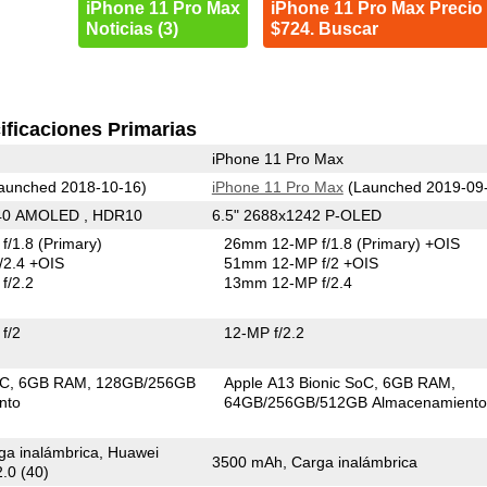
iPhone 11 Pro Max
iPhone 11 Pro Max Precio
Noticias (3)
$724. Buscar
ificaciones Primarias
iPhone 11 Pro Max
aunched 2018-10-16)
iPhone 11 Pro Max
(Launched 2019-09
440 AMOLED , HDR10
6.5" 2688x1242 P-OLED
f/1.8
(Primary)
26mm 12-MP f/1.8
(Primary)
+OIS
/2.4 +OIS
51mm 12-MP f/2 +OIS
f/2.2
13mm 12-MP f/2.4
f/2
12-MP f/2.2
oC
6GB RAM
128GB/256GB
Apple A13 Bionic SoC
6GB RAM
nto
64GB/256GB/512GB Almacenamient
a inalámbrica, Huawei
3500 mAh, Carga inalámbrica
.0 (40)