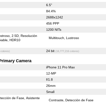
6.5"
84.4%
2688x1242
456 PPP
1200 NITs
stroso
2.5D
Resolución
Multitouch
Lustroso
iable
HDR10
24 bit
 colores)
(16,777,216 colores)
Primary Camera
iPhone 11 Pro Max
12-MP
f/1.8
26mm
Small
tección de Fase
Asistente
Contraste
Detección de Fase