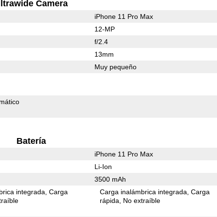
ltrawide Camera
iPhone 11 Pro Max
12-MP
f/2.4
13mm
Muy pequeño
mático
Batería
iPhone 11 Pro Max
Li-Ion
3500 mAh
rica integrada
Carga
Carga inalámbrica integrada
Carga
raíble
rápida
No extraíble