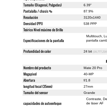
Tamaño (Diagonal, Pulgadas)
6.39"
Pantalalla / chasis %
87.9%
Resolución
3120x1440
Densidad (PPI)
538 PPP
Teórico Nivel máximo de Brillo
Multitouch
Lu
Especificaciones de la pantalla
pantalla camb
Profundidad de color
24 bit
(16,777,216
Nombre del producto
Mate 20 Pro
Megapixel
40-MP
Abertura
f/1.8
longitud focal (35mm)
27mm
Tamaño del sensor
Grande
Contraste
De
capacidades de autoenfoque
de láser AF