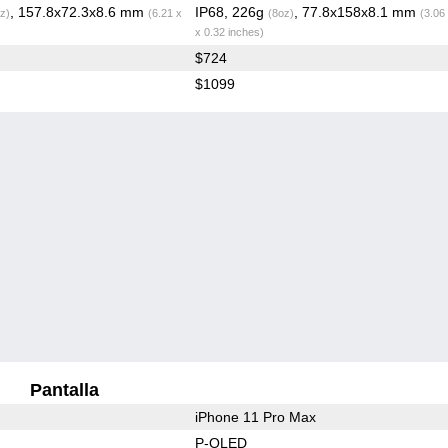
, 157.8x72.3x8.6 mm
IP68, 226g
, 77.8x158x8.1 mm
z)
(6.21 x
(8oz)
(3.06
x 0.32 inches)
$724
$1099
Pantalla
iPhone 11 Pro Max
P-OLED