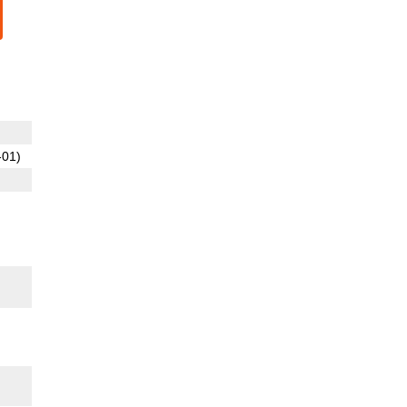
-01)
o