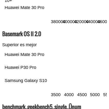
10+
Huawei Mate 30 Pro
380000
400000
420000
440000
4600
Basemark OS II 2.0
Superior es mejor
Huawei Mate 30 Pro
Huawei P30 Pro
Samsung Galaxy S10
3500
4000
4500
5000
55
benchmark_geekbench5_single_Ünum