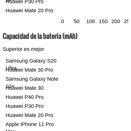
Huawei P30 Pro
Huawei Mate 20 Pro
0
50
100
150
200
25
Capacidad de la batería (mAh)
Superior es mejor
Samsung Galaxy S20
Ultra
Huawei Mate 30 Pro
Samsung Galaxy Note
10+
Huawei Mate 30
Huawei P40 Pro
Huawei P30 Pro
Huawei Mate 20 Pro
Apple iPhone 11 Pro