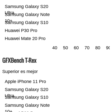
Samsung Galaxy S20
Ultra
Samsung Galaxy Note
10+
Samsung Galaxy S10
Huawei P30 Pro
Huawei Mate 20 Pro
40
50
60
70
80
90
GFXBench T-Rex
Superior es mejor
Apple iPhone 11 Pro
Samsung Galaxy S20
Ultra
Samsung Galaxy S10
Samsung Galaxy Note
10+