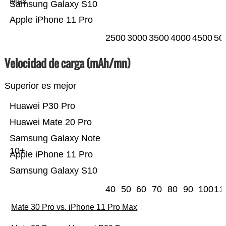
Max
Samsung Galaxy S10
Apple iPhone 11 Pro
2500
3000
3500
4000
4500
50
Velocidad de carga (mAh/mn)
Superior es mejor
Huawei P30 Pro
Huawei Mate 20 Pro
Samsung Galaxy Note
10+
Apple iPhone 11 Pro
Samsung Galaxy S10
40
50
60
70
80
90
100
11
Mate 30 Pro vs. iPhone 11 Pro Max