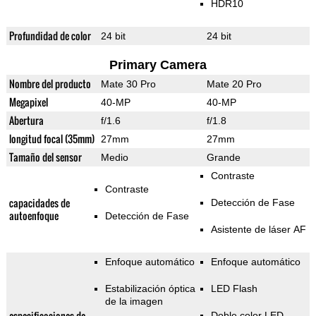
HDR10
Profundidad de color
24 bit
24 bit
Primary Camera
Nombre del producto
Mate 30 Pro
Mate 20 Pro
Megapixel
40-MP
40-MP
Abertura
f/1.6
f/1.8
longitud focal (35mm)
27mm
27mm
Tamaño del sensor
Medio
Grande
Contraste
Contraste
capacidades de
Detección de Fase
autoenfoque
Detección de Fase
Asistente de láser AF
Enfoque automático
Enfoque automático
Estabilización óptica
LED Flash
de la imagen
especificaciones de
Doble color LED