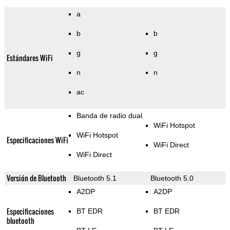
a
b
b
g
g
Estándares WiFi
n
n
ac
Banda de radio dual
WiFi Hotspot
WiFi Hotspot
Especificaciones WiFi
WiFi Direct
WiFi Direct
Versión de Bluetooth
Bluetooth 5.1
Bluetooth 5.0
A2DP
A2DP
Especificaciones
BT EDR
BT EDR
bluetooth