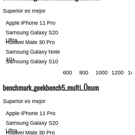
Superior es mejor
Apple iPhone 11 Pro
Samsung Galaxy S20
Ultra
Huawei Mate 30 Pro
Samsung Galaxy Note
10+
Samsung Galaxy S10
600
800
1000
1200
14
benchmark_geekbench5_multi_Ünum
Superior es mejor
Apple iPhone 11 Pro
Samsung Galaxy S20
Ultra
Huawei Mate 30 Pro