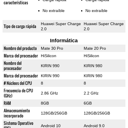
características
No extraíble
No extraíble
Huawei Super Charge
Huawei Super Charge
Tipo de carga rápida
2.0
2.0
Informática
Nombre del producto
Mate 30 Pro
Mate 20 Pro
Marca del procesador
HiSilicon
HiSilicon
Nombre del
KIRIN 990
KIRIN 980
procesador
Marca del procesador
KIRIN 990
KIRIN 980
# Núcleos del CPU
8
8
Frecuencia de CPU
2.86 GHz
2.2 GHz
(GHz)
RAM
8GB
6GB
Almacenamiento
128GB/256GB
128GB/256GB
incorporado
Sistema Operativo
Android 10
Android 9.0