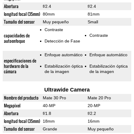
Abertura
f/2.4
f/2.4
longitud focal (35mm)
80mm
81mm
Tamaño del sensor
Muy pequeño
Small
Contraste
capacidades de
Contraste
autoenfoque
Detección de Fase
Enfoque automático
Enfoque automático
especificaciones de
hardware de la
Estabilización óptica
Estabilización óptica
cámara
de la imagen
de la imagen
Ultrawide Camera
Nombre del producto
Mate 30 Pro
Mate 20 Pro
Megapixel
40-MP
20-MP
Abertura
f/1.8
f/2.2
longitud focal (35mm)
18mm
16mm
Tamaño del sensor
Grande
Muy pequeño