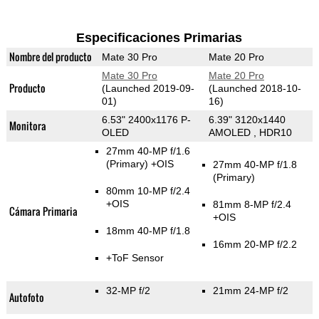
Especificaciones Primarias
Nombre del producto
Mate 30 Pro
Mate 20 Pro
Mate 30 Pro
Mate 20 Pro
Producto
(Launched 2019-09-
(Launched 2018-10-
01)
16)
6.53" 2400x1176 P-
6.39" 3120x1440
Monitora
OLED
AMOLED , HDR10
27mm 40-MP f/1.6
(Primary)
+OIS
27mm 40-MP f/1.8
(Primary)
80mm 10-MP f/2.4
+OIS
81mm 8-MP f/2.4
Cámara Primaria
+OIS
18mm 40-MP f/1.8
16mm 20-MP f/2.2
+ToF Sensor
32-MP f/2
21mm 24-MP f/2
Autofoto