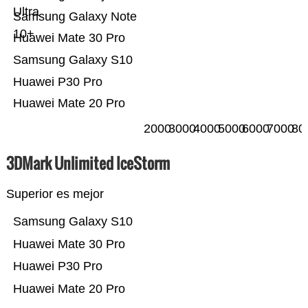
Ultra
Samsung Galaxy Note
10+
Huawei Mate 30 Pro
Samsung Galaxy S10
Huawei P30 Pro
Huawei Mate 20 Pro
2000
3000
4000
5000
6000
7000
80
3DMark Unlimited IceStorm
Superior es mejor
Samsung Galaxy S10
Huawei Mate 30 Pro
Huawei P30 Pro
Huawei Mate 20 Pro