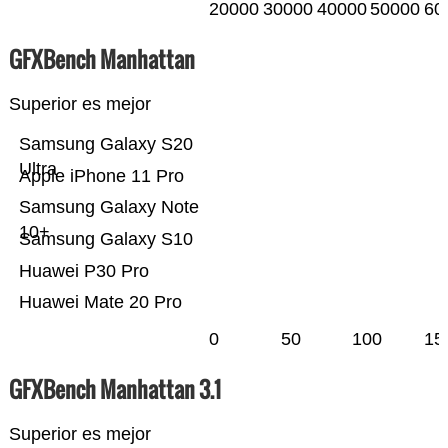
20000
30000
40000
50000
60
GFXBench Manhattan
Superior es mejor
Samsung Galaxy S20
Ultra
Apple iPhone 11 Pro
Samsung Galaxy Note
10+
Samsung Galaxy S10
Huawei P30 Pro
Huawei Mate 20 Pro
0
50
100
15
GFXBench Manhattan 3.1
Superior es mejor