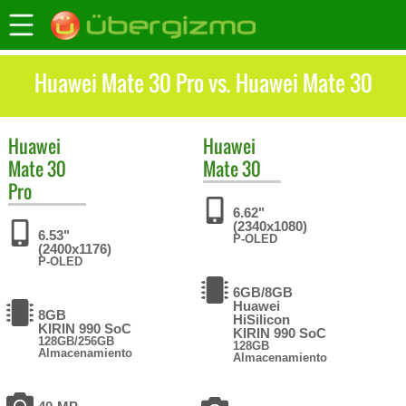
Huawei Mate 30 Pro vs. Huawei Mate 30
Huawei
Huawei
Mate 30
Mate 30
Pro
6.62"
(2340x1080)
6.53"
P-OLED
(2400x1176)
P-OLED
6GB/8GB
Huawei
8GB
HiSilicon
KIRIN 990 SoC
KIRIN 990 SoC
128GB/256GB
128GB
Almacenamiento
Almacenamiento