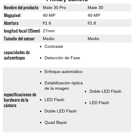
Nombre del producto
Mate 30 Pro
Mate 30
Megapixel
40-MP
40-MP
Abertura
f/1.6
f/1.8
longitud focal (35mm)
27mm
Tamaño del sensor
Medio
Medio
Contraste
capacidades de
autoenfoque
Detección de Fase
Enfoque automático
Estabilización óptica
de la imagen
Doble LED Flash
especificaciones de
hardware de la
LED Flash
LED Flash
cámara
Doble LED Flash
Quad Bayer