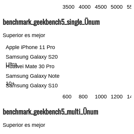
3500
4000
4500
5000
55
benchmark_geekbench5_single_Ünum
Superior es mejor
Apple iPhone 11 Pro
Samsung Galaxy S20
Ultra
Huawei Mate 30 Pro
Samsung Galaxy Note
10+
Samsung Galaxy S10
600
800
1000
1200
14
benchmark_geekbench5_multi_Ünum
Superior es mejor