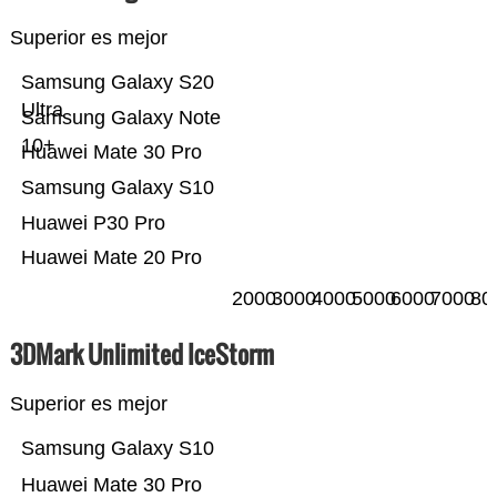
Superior es mejor
Samsung Galaxy S20
Ultra
Samsung Galaxy Note
10+
Huawei Mate 30 Pro
Samsung Galaxy S10
Huawei P30 Pro
Huawei Mate 20 Pro
2000
3000
4000
5000
6000
7000
80
3DMark Unlimited IceStorm
Superior es mejor
Samsung Galaxy S10
Huawei Mate 30 Pro