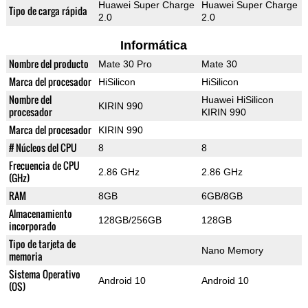
Huawei Super Charge
Huawei Super Charge
Tipo de carga rápida
2.0
2.0
Informática
Nombre del producto
Mate 30 Pro
Mate 30
Marca del procesador
HiSilicon
HiSilicon
Nombre del
Huawei HiSilicon
KIRIN 990
procesador
KIRIN 990
Marca del procesador
KIRIN 990
# Núcleos del CPU
8
8
Frecuencia de CPU
2.86 GHz
2.86 GHz
(GHz)
RAM
8GB
6GB/8GB
Almacenamiento
128GB/256GB
128GB
incorporado
Tipo de tarjeta de
Nano Memory
memoria
Sistema Operativo
Android 10
Android 10
(OS)