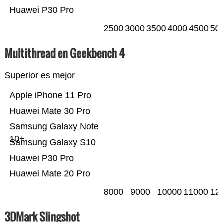
Huawei P30 Pro
2500
3000
3500
4000
4500
50
Multithread en Geekbench 4
Superior es mejor
Apple iPhone 11 Pro
Huawei Mate 30 Pro
Samsung Galaxy Note
10+
Samsung Galaxy S10
Huawei P30 Pro
Huawei Mate 20 Pro
8000
9000
10000
11000
12
3DMark Slingshot