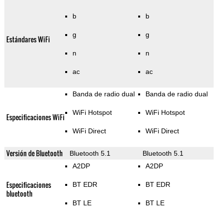
b
b
g
g
Estándares WiFi
n
n
ac
ac
Banda de radio dual
Banda de radio dual
WiFi Hotspot
WiFi Hotspot
Especificaciones WiFi
WiFi Direct
WiFi Direct
Versión de Bluetooth
Bluetooth 5.1
Bluetooth 5.1
A2DP
A2DP
Especificaciones
BT EDR
BT EDR
bluetooth
BT LE
BT LE