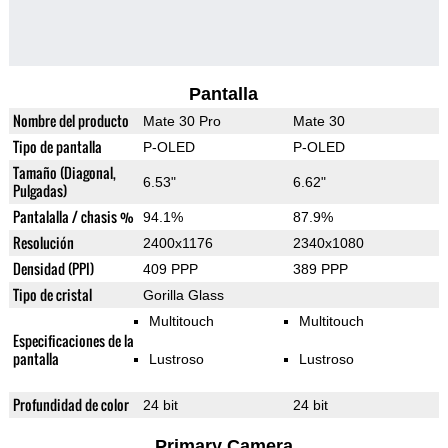
Pantalla
Nombre del producto
Mate 30 Pro
Mate 30
Tipo de pantalla
P-OLED
P-OLED
Tamaño (Diagonal,
6.53"
6.62"
Pulgadas)
Pantalalla / chasis %
94.1%
87.9%
Resolución
2400x1176
2340x1080
Densidad (PPI)
409 PPP
389 PPP
Tipo de cristal
Gorilla Glass
Multitouch
Multitouch
Especificaciones de la
pantalla
Lustroso
Lustroso
Profundidad de color
24 bit
24 bit
Primary Camera