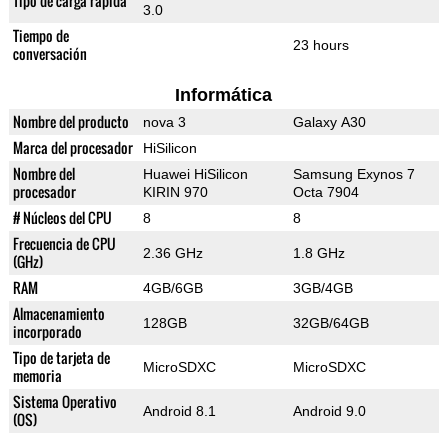
Tipo de carga rápida
3.0
Tiempo de
23 hours
conversación
Informática
Nombre del producto
nova 3
Galaxy A30
Marca del procesador
HiSilicon
Nombre del
Huawei HiSilicon
Samsung Exynos 7
procesador
KIRIN 970
Octa 7904
# Núcleos del CPU
8
8
Frecuencia de CPU
2.36 GHz
1.8 GHz
(GHz)
RAM
4GB/6GB
3GB/4GB
Almacenamiento
128GB
32GB/64GB
incorporado
Tipo de tarjeta de
MicroSDXC
MicroSDXC
memoria
Sistema Operativo
Android 8.1
Android 9.0
(OS)