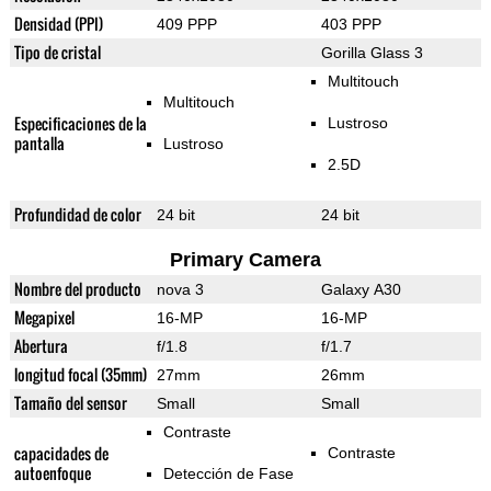
Densidad (PPI)
409 PPP
403 PPP
Tipo de cristal
Gorilla Glass 3
Multitouch
Multitouch
Especificaciones de la
Lustroso
pantalla
Lustroso
2.5D
Profundidad de color
24 bit
24 bit
Primary Camera
Nombre del producto
nova 3
Galaxy A30
Megapixel
16-MP
16-MP
Abertura
f/1.8
f/1.7
longitud focal (35mm)
27mm
26mm
Tamaño del sensor
Small
Small
Contraste
capacidades de
Contraste
autoenfoque
Detección de Fase