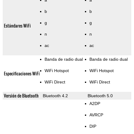
a
a
b
b
g
g
Estándares WiFi
n
n
ac
ac
Banda de radio dual
Banda de radio dual
WiFi Hotspot
WiFi Hotspot
Especificaciones WiFi
WiFi Direct
WiFi Direct
Versión de Bluetooth
Bluetooth 4.2
Bluetooth 5.0
A2DP
AVRCP
DIP