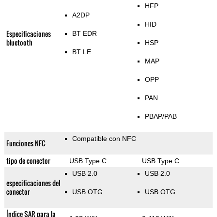
HFP
A2DP
HID
Especificaciones
BT EDR
bluetooth
HSP
BT LE
MAP
OPP
PAN
PBAP/PAB
Compatible con NFC
Funciones NFC
tipo de conector
USB Type C
USB Type C
USB 2.0
USB 2.0
especificaciones del
conector
USB OTG
USB OTG
Índice SAR para la