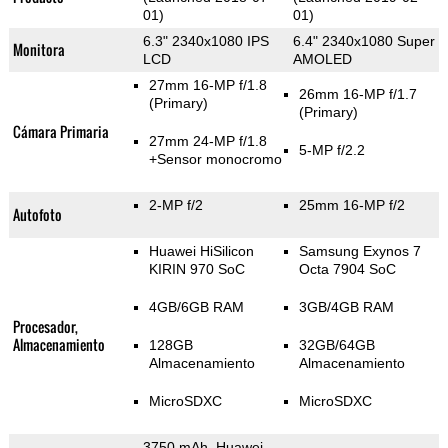
01)
01)
6.3" 2340x1080 IPS
6.4" 2340x1080 Super
Monitora
LCD
AMOLED
27mm 16-MP f/1.8
26mm 16-MP f/1.7
(Primary)
(Primary)
Cámara Primaria
27mm 24-MP f/1.8
5-MP f/2.2
+Sensor monocromo
2-MP f/2
25mm 16-MP f/2
Autofoto
Huawei HiSilicon
Samsung Exynos 7
KIRIN 970 SoC
Octa 7904 SoC
4GB/6GB RAM
3GB/4GB RAM
Procesador,
Almacenamiento
128GB
32GB/64GB
Almacenamiento
Almacenamiento
MicroSDXC
MicroSDXC
3750 mAh, Huawei