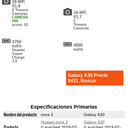
16-MP,
f/1.8
2 Trasera
16-MP,
Cameras
f/1.7
CAMERA
2
HW
Trasera
score: 81
Cameras
3750
4000
mAh
mAh
Huawei
Super
Charge
3.0
Galaxy A30 Precio
$432. Buscar
Especificaciones Primarias
Nombre del producto
nova 3
Galaxy A30
Huawei nova 3
Galaxy A30
Producto
(Launched 2018-07-
(Launched 2019-02-