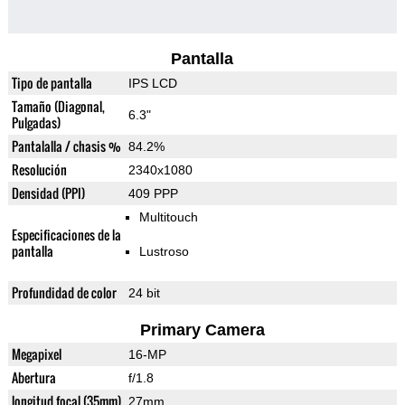
Pantalla
Tipo de pantalla
IPS LCD
Tamaño (Diagonal,
6.3"
Pulgadas)
Pantalalla / chasis %
84.2%
Resolución
2340x1080
Densidad (PPI)
409 PPP
Multitouch
Especificaciones de la
pantalla
Lustroso
Profundidad de color
24 bit
Primary Camera
Megapixel
16-MP
Abertura
f/1.8
longitud focal (35mm)
27mm