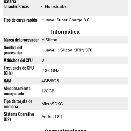
Batería
características
No extraíble
Tipo de carga rápida
Huawei Super Charge 3.0
Informática
Marca del procesador
HiSilicon
Nombre del
Huawei HiSilicon KIRIN 970
procesador
# Núcleos del CPU
8
Frecuencia de CPU
2.36 GHz
(GHz)
RAM
4GB/6GB
Almacenamiento
128GB
incorporado
Tipo de tarjeta de
MicroSDXC
memoria
Sistema Operativo
Android 8.1
(OS)