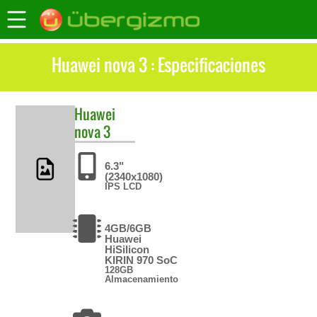
Huawei nova 3 : Especificaciones
Huawei
nova 3
6.3"
(2340x1080)
IPS LCD
4GB/6GB
Huawei
HiSilicon
KIRIN 970 SoC
128GB
Almacenamiento