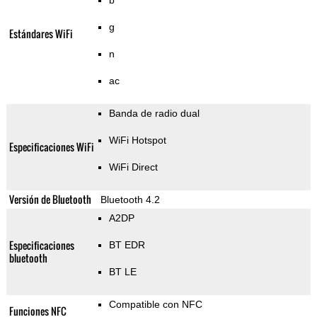
b
g
Estándares WiFi
n
ac
Banda de radio dual
WiFi Hotspot
Especificaciones WiFi
WiFi Direct
Versión de Bluetooth
Bluetooth 4.2
A2DP
Especificaciones
BT EDR
bluetooth
BT LE
Compatible con NFC
Funciones NFC