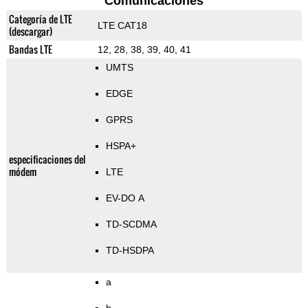
Comunicaciones
Categoría de LTE
LTE CAT18
(descargar)
Bandas LTE
12, 28, 38, 39, 40, 41
UMTS
EDGE
GPRS
HSPA+
especificaciones del
módem
LTE
EV-DO A
TD-SCDMA
TD-HSDPA
a