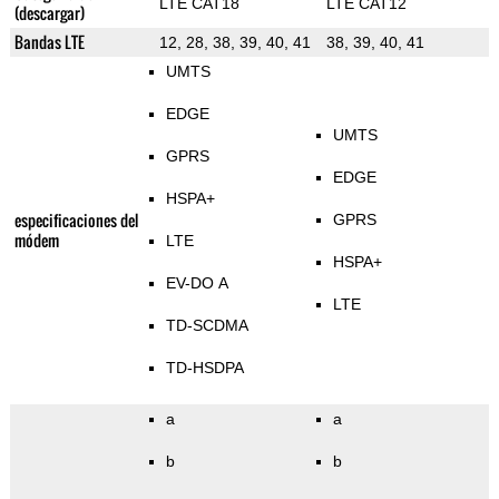
LTE CAT18
LTE CAT12
(descargar)
Bandas LTE
12, 28, 38, 39, 40, 41
38, 39, 40, 41
UMTS
EDGE
UMTS
GPRS
EDGE
HSPA+
especificaciones del
GPRS
módem
LTE
HSPA+
EV-DO A
LTE
TD-SCDMA
TD-HSDPA
a
a
b
b