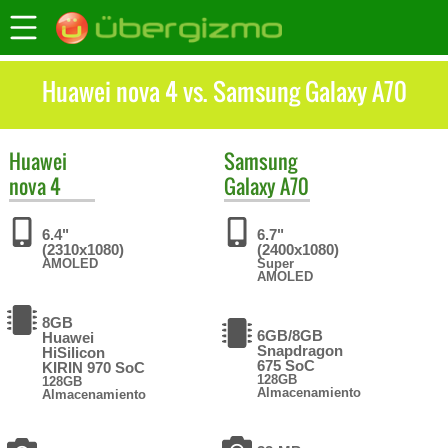
Huawei nova 4 vs. Samsung Galaxy A70
Huawei
Samsung
nova 4
Galaxy A70
6.4"
6.7"
(2310x1080)
(2400x1080)
AMOLED
Super
AMOLED
8GB
6GB/8GB
Huawei
Snapdragon
HiSilicon
675 SoC
KIRIN 970 SoC
128GB
128GB
Almacenamiento
Almacenamiento