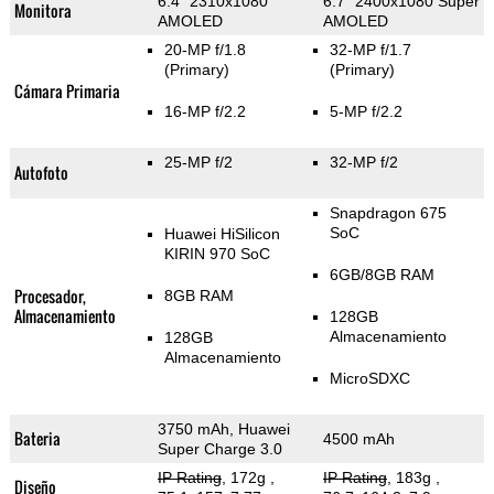
6.4" 2310x1080
6.7" 2400x1080 Super
Monitora
AMOLED
AMOLED
20-MP f/1.8
32-MP f/1.7
(Primary)
(Primary)
Cámara Primaria
16-MP f/2.2
5-MP f/2.2
25-MP f/2
32-MP f/2
Autofoto
Snapdragon 675
SoC
Huawei HiSilicon
KIRIN 970 SoC
6GB/8GB RAM
Procesador,
8GB RAM
Almacenamiento
128GB
Almacenamiento
128GB
Almacenamiento
MicroSDXC
3750 mAh, Huawei
Bateria
4500 mAh
Super Charge 3.0
IP Rating
, 172g
,
IP Rating
, 183g
,
Diseño