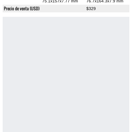
75.1x157x7.77 mm
76.7x164.3x7.9 mm
Precio de venta (USD)
$329