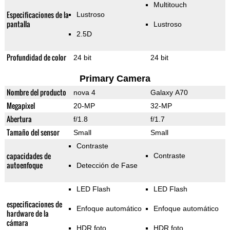
Multitouch
Especificaciones de la
Lustroso
pantalla
Lustroso
2.5D
Profundidad de color
24 bit
24 bit
Primary Camera
Nombre del producto
nova 4
Galaxy A70
Megapixel
20-MP
32-MP
Abertura
f/1.8
f/1.7
Tamaño del sensor
Small
Small
Contraste
capacidades de
Contraste
autoenfoque
Detección de Fase
LED Flash
LED Flash
especificaciones de
Enfoque automático
Enfoque automático
hardware de la
cámara
HDR foto
HDR foto