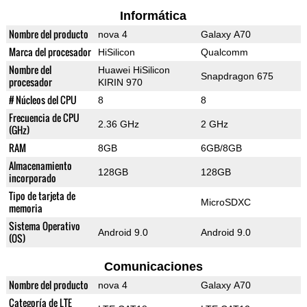
Informática
Nombre del producto
nova 4
Galaxy A70
Marca del procesador
HiSilicon
Qualcomm
Nombre del
Huawei HiSilicon
Snapdragon 675
procesador
KIRIN 970
# Núcleos del CPU
8
8
Frecuencia de CPU
2.36 GHz
2 GHz
(GHz)
RAM
8GB
6GB/8GB
Almacenamiento
128GB
128GB
incorporado
Tipo de tarjeta de
MicroSDXC
memoria
Sistema Operativo
Android 9.0
Android 9.0
(OS)
Comunicaciones
Nombre del producto
nova 4
Galaxy A70
Categoría de LTE