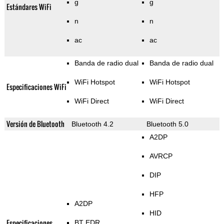
g
g
Estándares WiFi
n
n
ac
ac
Banda de radio dual
Banda de radio dual
WiFi Hotspot
WiFi Hotspot
Especificaciones WiFi
WiFi Direct
WiFi Direct
Versión de Bluetooth
Bluetooth 4.2
Bluetooth 5.0
A2DP
AVRCP
DIP
HFP
A2DP
HID
Especificaciones
BT EDR