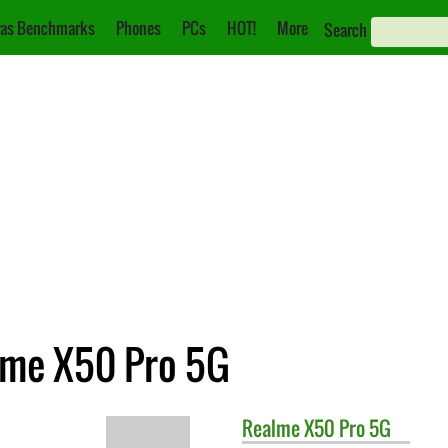
as Benchmarks
Phones
PCs
HOT!
More
Search
lme X50 Pro 5G
Realme
X50 Pro 5G