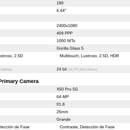
180
6.44"
2400x1080
409 PPP
1000 NITs
Gorilla Glass 5
stroso
2.5D
Multitouch
Lustroso
2.5D
HDR
24 bit
 colores)
(16,777,216 colores)
Primary Camera
X50 Pro 5G
64-MP
f/1.8
26mm
Grande
tección de Fase
Contraste
Detección de Fase