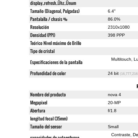
display_refresh_Ühz_Ünum
Tamaño (Diagonal, Pulgadas)
6.4"
Pantalalla / chasis %
86.0%
Resolución
2310x1080
Densidad (PPI)
398 PPP
Teórico Nivel máximo de Brillo
Tipo de cristal
Multitouch
Lu
Especificaciones de la pantalla
Profundidad de color
24 bit
(16,777,216
Nombre del producto
nova 4
Megapixel
20-MP
Abertura
f/1.8
longitud focal (35mm)
Tamaño del sensor
Small
Contraste
De
capacidades de autoenfoque