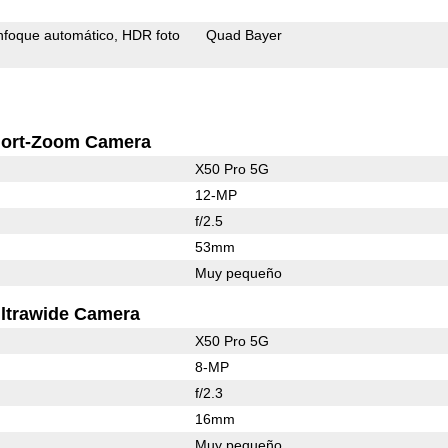
nfoque automático
HDR foto
Quad Bayer
ort-Zoom Camera
X50 Pro 5G
12-MP
f/2.5
53mm
Muy pequeño
ltrawide Camera
X50 Pro 5G
8-MP
f/2.3
16mm
Muy pequeño