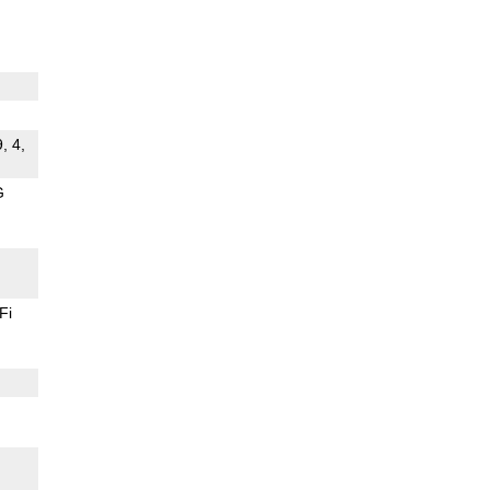
, 4,
G
Fi