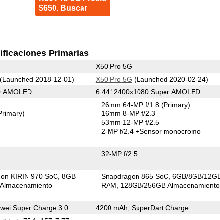
$650. Buscar
ificaciones Primarias
X50 Pro 5G
(Launched 2018-12-01)
X50 Pro 5G
(Launched 2020-02-24)
80 AMOLED
6.44" 2400x1080 Super AMOLED
26mm 64-MP f/1.8
(Primary)
Primary)
16mm 8-MP f/2.3
53mm 12-MP f/2.5
2-MP f/2.4
+Sensor monocromo
32-MP f/2.5
icon KIRIN 970 SoC
8GB
Snapdragon 865 SoC
6GB/8GB/12G
Almacenamiento
RAM
128GB/256GB Almacenamiento
wei Super Charge 3.0
4200 mAh, SuperDart Charge