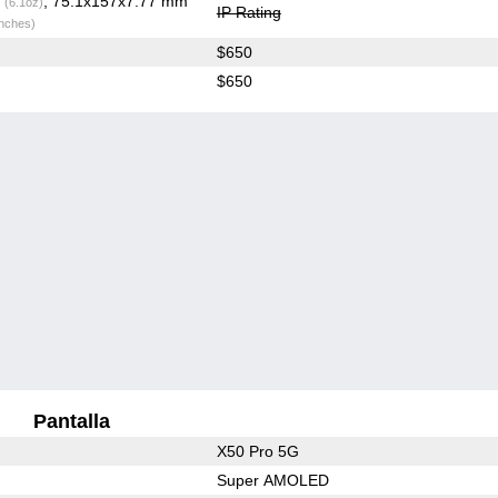
g
, 75.1x157x7.77 mm
(6.1oz)
IP Rating
inches)
$650
$650
Pantalla
X50 Pro 5G
Super AMOLED