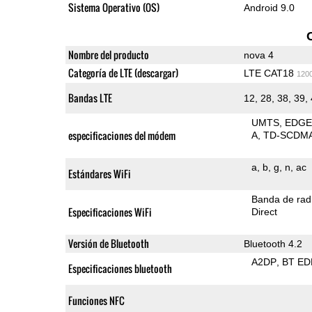
Sistema Operativo (OS)
Android 9.0
Nombre del producto
nova 4
Categoría de LTE (descargar)
LTE CAT18
120
Bandas LTE
12, 28, 38, 39,
UMTS
EDG
especificaciones del módem
A
TD-SCDM
a
b
g
n
ac
Estándares WiFi
Banda de rad
Especificaciones WiFi
Direct
Versión de Bluetooth
Bluetooth 4.2
A2DP
BT ED
Especificaciones bluetooth
Funciones NFC