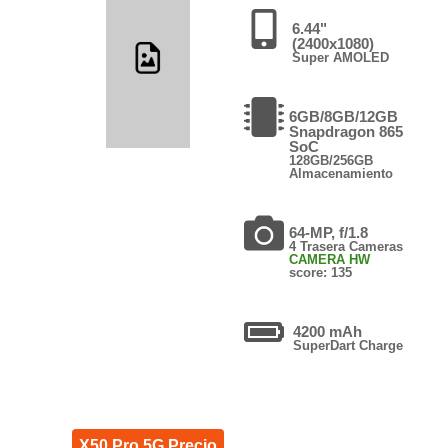
6.44"
(2400x1080)
Super AMOLED
6GB/8GB/12GB
Snapdragon 865
SoC
128GB/256GB
Almacenamiento
64-MP, f/1.8
4 Trasera Cameras
CAMERA HW
score: 135
4200 mAh
SuperDart Charge
X50 Pro 5G Precio