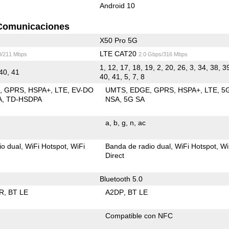
Android 10
Comunicaciones
X50 Pro 5G
LTE CAT20
0/211 Mbps
2.0 Gbps/316 Mbps
1, 12, 17, 18, 19, 2, 20, 26, 3, 34, 38, 39
 40, 41
40, 41, 5, 7, 8
E
GPRS
HSPA+
LTE
EV-DO
UMTS
EDGE
GPRS
HSPA+
LTE
5
A
TD-HSDPA
NSA
5G SA
a
b
g
n
ac
io dual
WiFi Hotspot
WiFi
Banda de radio dual
WiFi Hotspot
Wi
Direct
Bluetooth 5.0
R
BT LE
A2DP
BT LE
Compatible con NFC