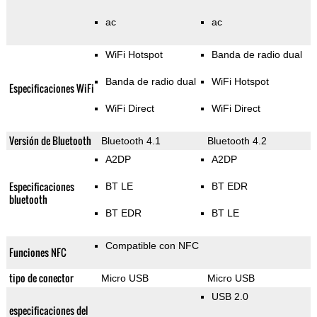
ac
ac
WiFi Hotspot
Banda de radio dual
Banda de radio dual
WiFi Hotspot
Especificaciones WiFi
WiFi Direct
WiFi Direct
Versión de Bluetooth
Bluetooth 4.1
Bluetooth 4.2
A2DP
A2DP
Especificaciones
BT LE
BT EDR
bluetooth
BT EDR
BT LE
Compatible con NFC
Funciones NFC
tipo de conector
Micro USB
Micro USB
USB 2.0
especificaciones del