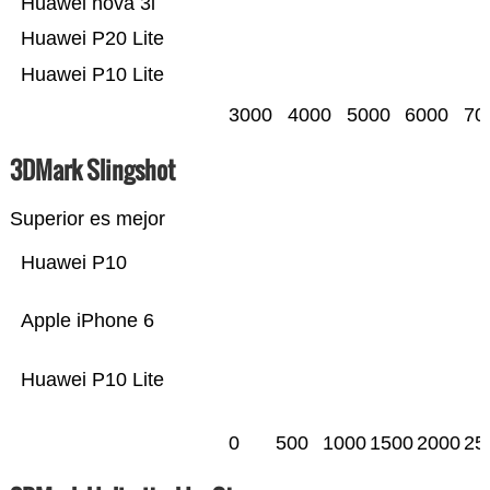
Huawei nova 3i
Huawei P20 Lite
Huawei P10 Lite
3000
4000
5000
6000
70
3DMark Slingshot
Superior es mejor
Huawei P10
Apple iPhone 6
Huawei P10 Lite
0
500
1000
1500
2000
25