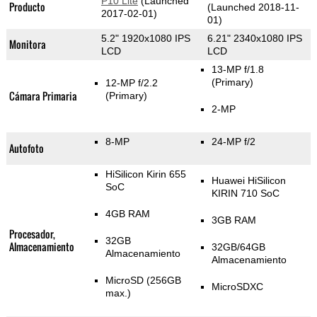
P10 Lite
(Launched
Producto
(Launched 2018-11-
2017-02-01)
01)
5.2" 1920x1080 IPS
6.21" 2340x1080 IPS
Monitora
LCD
LCD
13-MP f/1.8
(Primary)
12-MP f/2.2
Cámara Primaria
(Primary)
2-MP
8-MP
24-MP f/2
Autofoto
HiSilicon Kirin 655
Huawei HiSilicon
SoC
KIRIN 710 SoC
4GB RAM
3GB RAM
Procesador,
32GB
Almacenamiento
32GB/64GB
Almacenamiento
Almacenamiento
MicroSD (256GB
MicroSDXC
max.)