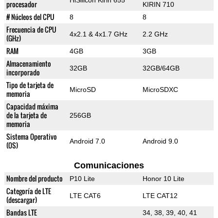
HiSilicon Kirin 655
procesador
KIRIN 710
# Núcleos del CPU
8
8
Frecuencia de CPU
4x2.1 & 4x1.7 GHz
2.2 GHz
(GHz)
RAM
4GB
3GB
Almacenamiento
32GB
32GB/64GB
incorporado
Tipo de tarjeta de
MicroSD
MicroSDXC
memoria
Capacidad máxima
de la tarjeta de
256GB
memoria
Sistema Operativo
Android 7.0
Android 9.0
(OS)
Comunicaciones
Nombre del producto
P10 Lite
Honor 10 Lite
Categoría de LTE
LTE CAT6
LTE CAT12
(descargar)
Bandas LTE
34, 38, 39, 40, 41