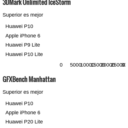
3DMark Unlimited IceStorm
Superior es mejor
Huawei P10
Apple iPhone 6
Huawei P9 Lite
Huawei P10 Lite
0
5000
10000
15000
20000
25000
30
GFXBench Manhattan
Superior es mejor
Huawei P10
Apple iPhone 6
Huawei P20 Lite