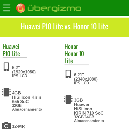
Huawei P10 Lite vs. Honor 10 Lite
Huawei
Honor
P10 Lite
Honor 10
Lite
5.2"
(1920x1080)
6.21"
IPS LCD
(2340x1080)
IPS LCD
4GB
HiSilicon Kirin
3GB
655 SoC
Huawei
32GB
HiSilicon
Almacenamiento
KIRIN 710 SoC
32GB/64GB
Almacenamiento
12-MP,