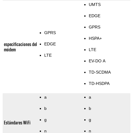
UMTS
EDGE
GPRS
GPRS
HSPA+
especificaciones del
EDGE
módem
LTE
LTE
EV-DO A
TD-SCDMA
TD-HSDPA
a
a
b
b
g
g
Estándares WiFi
n
n