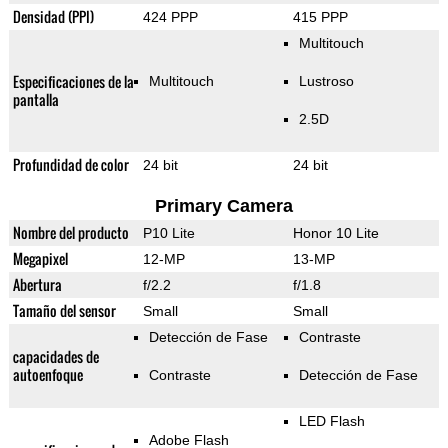
Densidad (PPI)
424 PPP
415 PPP
Multitouch
Especificaciones de la
Multitouch
Lustroso
pantalla
2.5D
Profundidad de color
24 bit
24 bit
Primary Camera
Nombre del producto
P10 Lite
Honor 10 Lite
Megapixel
12-MP
13-MP
Abertura
f/2.2
f/1.8
Tamaño del sensor
Small
Small
Detección de Fase
Contraste
capacidades de
autoenfoque
Contraste
Detección de Fase
LED Flash
Adobe Flash