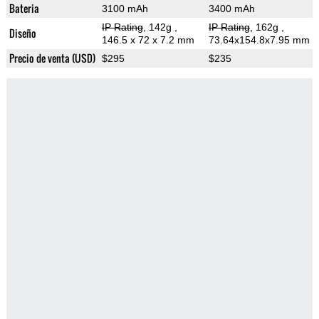
Bateria
3100 mAh
3400 mAh
IP Rating
, 142g
,
IP Rating
, 162g
,
Diseño
146.5 x 72 x 7.2 mm
73.64x154.8x7.95 mm
Precio de venta (USD)
$295
$235