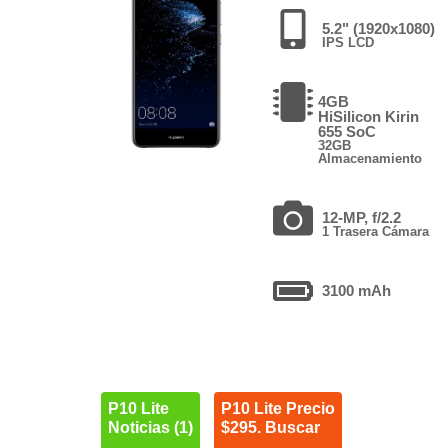
5.2" (1920x1080)
IPS LCD
4GB
HiSilicon Kirin
655 SoC
32GB
Almacenamiento
12-MP, f/2.2
1 Trasera Cámara
3100 mAh
P10 Lite
P10 Lite Precio
Noticias (1)
$295. Buscar