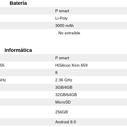
Batería
P smart
Li-Poly
3000 mAh
No extraíble
Informática
P smart
655
HiSilicon Kirin 659
8
GHz
2.36 GHz
3GB/4GB
32GB/64GB
MicroSD
256GB
Android 8.0