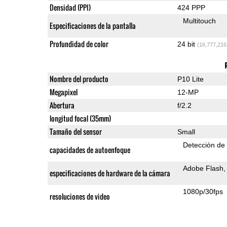
Densidad (PPI)
424 PPP
Multitouch
Especificaciones de la pantalla
Profundidad de color
24 bit
(16,777,216
Nombre del producto
P10 Lite
Megapixel
12-MP
Abertura
f/2.2
longitud focal (35mm)
Tamaño del sensor
Small
Detección de
capacidades de autoenfoque
Adobe Flash
especificaciones de hardware de la cámara
1080p/30fps
resoluciones de video