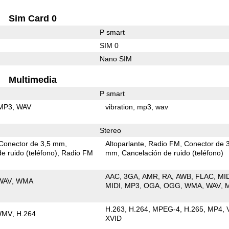
Sim Card 0
P smart
SIM 0
Nano SIM
Multimedia
P smart
MP3
WAV
vibration
mp3
wav
Stereo
Conector de 3,5 mm
Altoparlante
Radio FM
Conector de 
e ruido (teléfono)
Radio FM
mm
Cancelación de ruido (teléfono)
AAC
3GA
AMR
RA
AWB
FLAC
MI
WAV
WMA
MIDI
MP3
OGA
OGG
WMA
WAV
H.263
H.264
MPEG-4
H.265
MP4
WMV
H.264
XVID