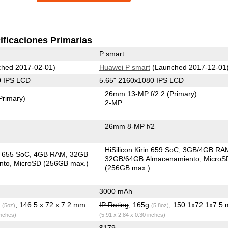
ificaciones Primarias
P smart
hed 2017-02-01)
Huawei P smart
(Launched 2017-12-01
0 IPS LCD
5.65" 2160x1080 IPS LCD
26mm 13-MP f/2.2
(Primary)
Primary)
2-MP
26mm 8-MP f/2
HiSilicon Kirin 659 SoC
3GB/4GB RA
in 655 SoC
4GB RAM
32GB
32GB/64GB Almacenamiento
MicroS
nto
MicroSD (256GB max.)
(256GB max.)
3000 mAh
g
, 146.5 x 72 x 7.2 mm
IP Rating
, 165g
, 150.1x72.1x7.5
(5oz)
(5.8oz)
inches)
(5.91 x 2.84 x 0.30 inches)
$179