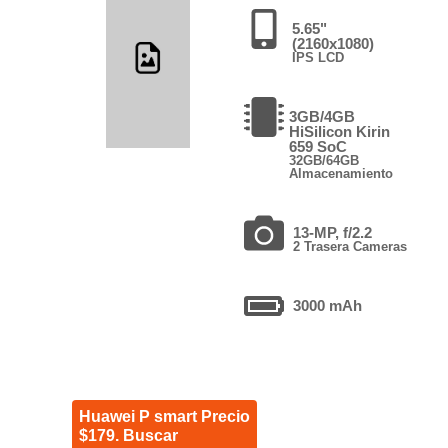
5.65"
(2160x1080)
IPS LCD
3GB/4GB
HiSilicon Kirin
659 SoC
32GB/64GB
Almacenamiento
13-MP, f/2.2
2 Trasera Cameras
3000 mAh
Huawei P smart Precio
$179. Buscar