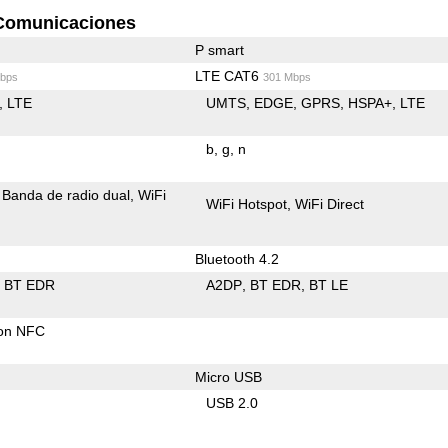
Comunicaciones
P smart
LTE CAT6
bps
301 Mbps
LTE
UMTS
EDGE
GPRS
HSPA+
LTE
b
g
n
Banda de radio dual
WiFi
WiFi Hotspot
WiFi Direct
Bluetooth 4.2
BT EDR
A2DP
BT EDR
BT LE
con NFC
Micro USB
USB 2.0