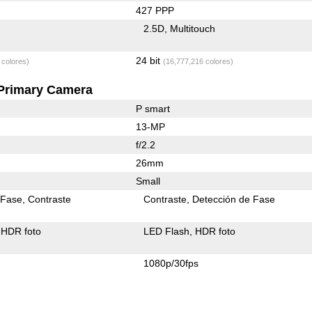
427 PPP
2.5D
Multitouch
24 bit
 colores)
(16,777,216 colores)
Primary Camera
P smart
13-MP
f/2.2
26mm
Small
 Fase
Contraste
Contraste
Detección de Fase
HDR foto
LED Flash
HDR foto
1080p/30fps