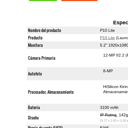
Espec
Nombre del producto
P10 Lite
Producto
P10 Lite
(Launc
Monitora
5.2" 1920x108
12-MP f/2.2
(
Cámara Primaria
8-MP
Autofoto
HiSilicon Kir
Procesador, Almacenamiento
Almacenamie
Bateria
3100 mAh
IP Rating
, 142
Diseño
(5.77 x 2.83 x 0.28 
Precio de venta (USD)
$295