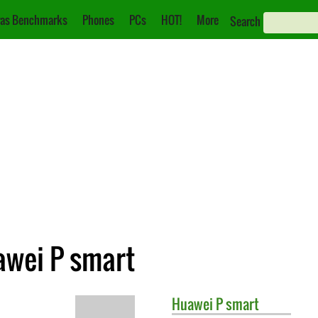
as Benchmarks
Phones
PCs
HOT!
More
Search
awei P smart
Huawei
P smart