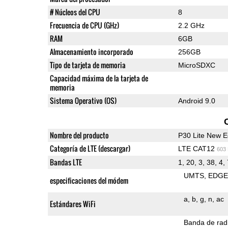
# Núcleos del CPU
8
Frecuencia de CPU (GHz)
2.2 GHz
RAM
6GB
Almacenamiento incorporado
256GB
Tipo de tarjeta de memoria
MicroSDXC
Capacidad máxima de la tarjeta de
memoria
Sistema Operativo (OS)
Android 9.0
Nombre del producto
P30 Lite New E
Categoría de LTE (descargar)
LTE CAT12
603
Bandas LTE
1, 20, 3, 38, 4, 
UMTS
EDG
especificaciones del módem
a
b
g
n
ac
Estándares WiFi
Banda de rad