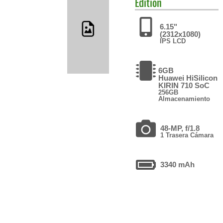
Edition
6.15"
(2312x1080)
IPS LCD
6GB
Huawei HiSilicon
KIRIN 710 SoC
256GB
Almacenamiento
48-MP, f/1.8
1 Trasera Cámara
3340 mAh