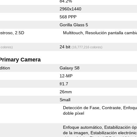
84.2%
2960x1440
568 PPP
Gorilla Glass 5
stroso
2.5D
Multitouch
Resolución pantalla cambi
24 bit
 colores)
(16,777,216 colores)
Primary Camera
dition
Galaxy S8
12-MP
f/1.7
26mm
Small
Detección de Fase
Contraste
Enfoqu
doble píxel
Enfoque automático
Estabilización óp
de la imagen
Estabilización electróni