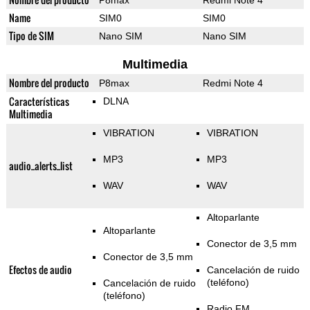
P8max
Redmi Note 4
Name
SIM0
SIM0
Tipo de SIM
Nano SIM
Nano SIM
Multimedia
Nombre del producto
P8max
Redmi Note 4
Características
DLNA
Multimedia
VIBRATION
VIBRATION
MP3
MP3
audio_alerts_list
WAV
WAV
Altoparlante
Altoparlante
Conector de 3,5 mm
Conector de 3,5 mm
Efectos de audio
Cancelación de ruido
(teléfono)
Cancelación de ruido
(teléfono)
Radio FM