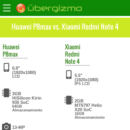
Huawei P8max vs. Xiaomi Redmi Note 4
Huawei
Xiaomi
P8max
Redmi
Note 4
6.8"
(1920x1080)
5.5"
LCD
(1920x1080)
IPS LCD
3GB
HiSilicon Kirin
2GB
935 SoC
MT6797 Helio
64GB
X20 SoC
Almacenamiento
16GB
Almacenamiento
13-MP