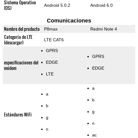
Sistema Operativo
Android 5.0.2
Android 6.0
(OS)
Comunicaciones
Nombre del producto
P8max
Redmi Note 4
Categoría de LTE
LTE CAT6
(descargar)
GPRS
GPRS
especificaciones del
EDGE
módem
EDGE
LTE
a
a
b
b
g
Estándares WiFi
g
n
n
ac