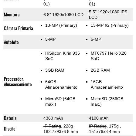
01)
01)
5.5" 1920x1080 IPS
Monitora
6.8" 1920x1080 LCD
LCD
13-MP
(Primary)
13-MP f/2
(Primary)
Cámara Primaria
5-MP
5-MP
Autofoto
HiSilicon Kirin 935
MT6797 Helio X20
SoC
SoC
3GB RAM
2GB RAM
Procesador,
64GB
16GB
Almacenamiento
Almacenamiento
Almacenamiento
MicroSD (64GB
MicroSD (256GB
max.)
max.)
Bateria
4360 mAh
4100 mAh
IP Rating
, 228g
,
IP Rating
, 175g
,
Diseño
182.7x93x6.8 mm
151x76x8.4 mm