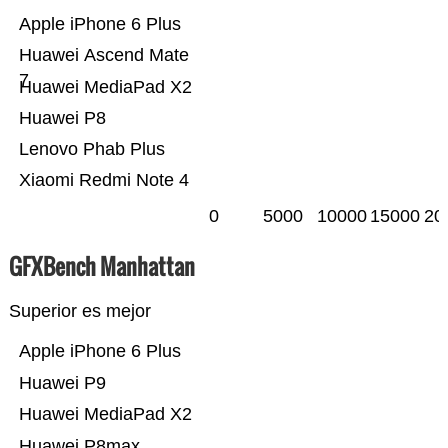
Apple iPhone 6 Plus
Huawei Ascend Mate
7
Huawei MediaPad X2
Huawei P8
Lenovo Phab Plus
Xiaomi Redmi Note 4
0
5000
10000
15000
20
GFXBench Manhattan
Superior es mejor
Apple iPhone 6 Plus
Huawei P9
Huawei MediaPad X2
Huawei P8max