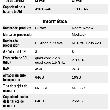
Tipo de batería
Li-Poly
Li-Poly
Capacidad de la
4360 mAh
4100 mAh
batería (mAh)
Informática
Nombre del producto
P8max
Redmi Note 4
Marca del procesador
Mediatek
Nombre del
HiSilicon Kirin 935
MT6797 Helio X20
procesador
# Núcleos del CPU
8
8
Frecuencia de CPU
quad-core 2.2 &
2.0 GHz
(GHz)
quad-core 1.5 GHz
RAM
3GB
2GB
Almacenamiento
64GB
16GB
incorporado
Tipo de tarjeta de
MicroSD
MicroSD
memoria
Capacidad máxima
de la tarjeta de
64GB
256GB
memoria