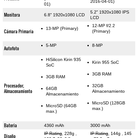
2016-04-01)
01)
5.2" 1920x1080 IPS
Monitora
6.8" 1920x1080 LCD
LCD
12-MP f/2.2
13-MP
(Primary)
Cámara Primaria
(Primary)
5-MP
8-MP
Autofoto
HiSilicon Kirin 935
Kirin 955 SoC
SoC
3GB RAM
3GB RAM
Procesador,
32GB
64GB
Almacenamiento
Almacenamiento
Almacenamiento
MicroSD (128GB
MicroSD (64GB
max.)
max.)
Bateria
4360 mAh
3000 mAh
IP Rating
, 228g
,
IP Rating
, 144g
, 145
Diseño