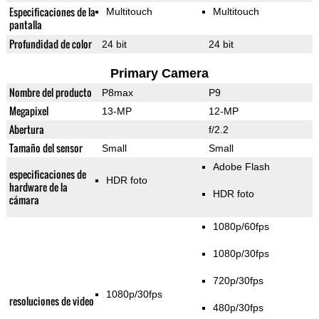
Especificaciones de la
Multitouch
Multitouch
pantalla
Profundidad de color
24 bit
24 bit
Primary Camera
Nombre del producto
P8max
P9
Megapixel
13-MP
12-MP
Abertura
f/2.2
Tamaño del sensor
Small
Small
Adobe Flash
especificaciones de
HDR foto
hardware de la
HDR foto
cámara
1080p/60fps
1080p/30fps
720p/30fps
1080p/30fps
resoluciones de video
480p/30fps