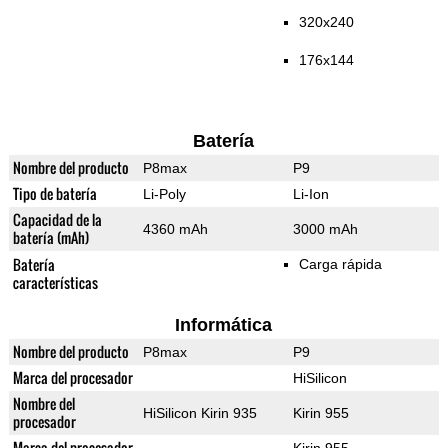
320x240
176x144
Batería
Nombre del producto
P8max
P9
Tipo de batería
Li-Poly
Li-Ion
Capacidad de la
4360 mAh
3000 mAh
batería (mAh)
Batería
Carga rápida
características
Informática
Nombre del producto
P8max
P9
Marca del procesador
HiSilicon
Nombre del
HiSilicon Kirin 935
Kirin 955
procesador
Marca del procesador