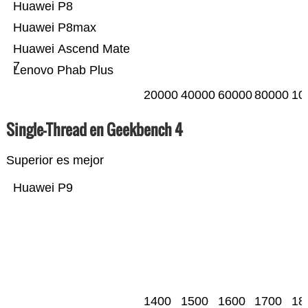
Huawei P8
Huawei P8max
Huawei Ascend Mate
7
Lenovo Phab Plus
20000
40000
60000
80000
10
Single-Thread en Geekbench 4
Superior es mejor
Huawei P9
1400
1500
1600
1700
18