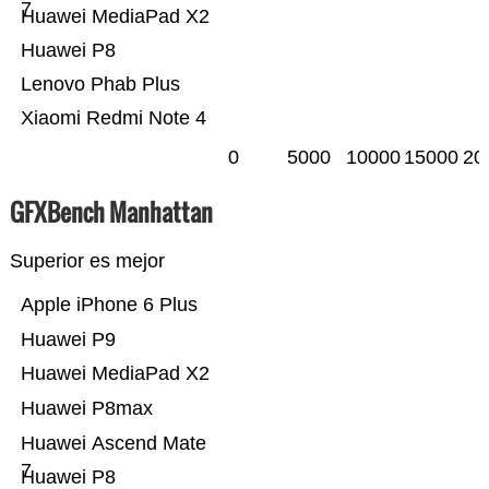
7
Huawei MediaPad X2
Huawei P8
Lenovo Phab Plus
Xiaomi Redmi Note 4
0
5000
10000
15000
20
GFXBench Manhattan
Superior es mejor
Apple iPhone 6 Plus
Huawei P9
Huawei MediaPad X2
Huawei P8max
Huawei Ascend Mate
7
Huawei P8