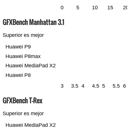
0
5
10
15
20
GFXBench Manhattan 3.1
Superior es mejor
Huawei P9
Huawei P8max
Huawei MediaPad X2
Huawei P8
3
3.5
4
4.5
5
5.5
6
GFXBench T-Rex
Superior es mejor
Huawei MediaPad X2