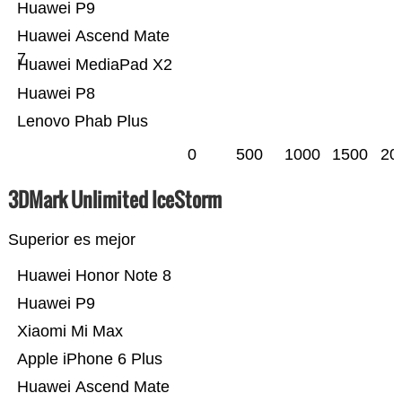
Huawei P9
Huawei Ascend Mate
7
Huawei MediaPad X2
Huawei P8
Lenovo Phab Plus
0
500
1000
1500
20
3DMark Unlimited IceStorm
Superior es mejor
Huawei Honor Note 8
Huawei P9
Xiaomi Mi Max
Apple iPhone 6 Plus
Huawei Ascend Mate