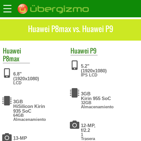
Huawei P8max vs. Huawei P9
Huawei
Huawei
P9
P8max
5.2"
(1920x1080)
6.8"
IPS LCD
(1920x1080)
LCD
3GB
Kirin 955 SoC
3GB
32GB
HiSilicon Kirin
Almacenamiento
935 SoC
64GB
Almacenamiento
12-MP,
f/2.2
1
13-MP
Trasera