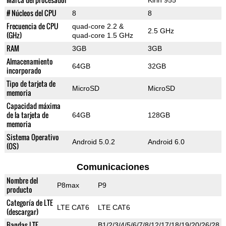
Kirin 955
# Núcleos del CPU
8
8
Frecuencia de CPU
quad-core 2.2 &
2.5 GHz
(GHz)
quad-core 1.5 GHz
RAM
3GB
3GB
Almacenamiento
64GB
32GB
incorporado
Tipo de tarjeta de
MicroSD
MicroSD
memoria
Capacidad máxima
de la tarjeta de
64GB
128GB
memoria
Sistema Operativo
Android 5.0.2
Android 6.0
(OS)
Comunicaciones
Nombre del
P8max
P9
producto
Categoría de LTE
LTE CAT6
LTE CAT6
(descargar)
Bandas LTE
B1/2/3/4/5/6/7/8/12/17/18/19/20/26/28