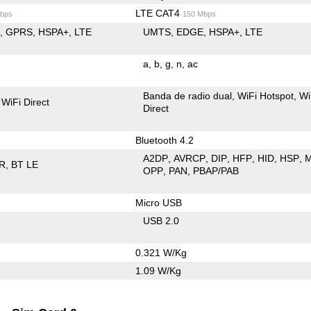
LTE CAT4
bps
150 Mbps
E
GPRS
HSPA+
LTE
UMTS
EDGE
HSPA+
LTE
a
b
g
n
ac
Banda de radio dual
WiFi Hotspot
Wi
WiFi Direct
Direct
Bluetooth 4.2
A2DP
AVRCP
DIP
HFP
HID
HSP
R
BT LE
OPP
PAN
PBAP/PAB
Micro USB
USB 2.0
0.321 W/Kg
1.09 W/Kg