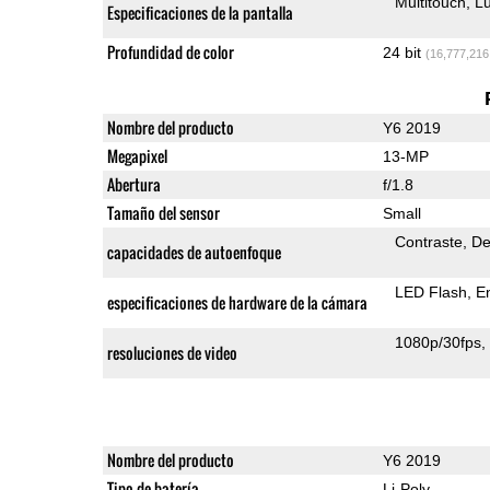
Multitouch
Lu
Especificaciones de la pantalla
Profundidad de color
24 bit
(16,777,216
Nombre del producto
Y6 2019
Megapixel
13-MP
Abertura
f/1.8
Tamaño del sensor
Small
Contraste
De
capacidades de autoenfoque
LED Flash
E
especificaciones de hardware de la cámara
1080p/30fps
resoluciones de video
Nombre del producto
Y6 2019
Tipo de batería
Li-Poly