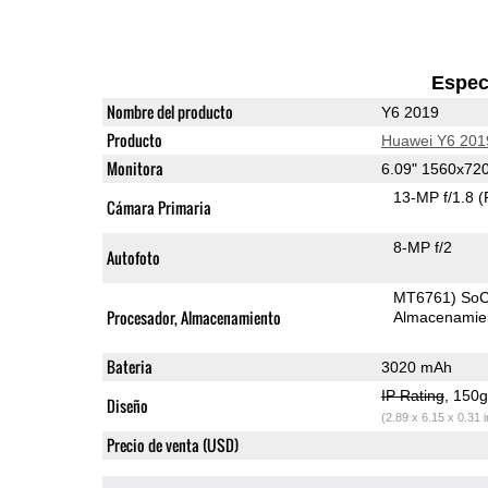
Espec
Nombre del producto
Y6 2019
Producto
Huawei Y6 201
Monitora
6.09" 1560x72
13-MP f/1.8
(
Cámara Primaria
8-MP f/2
Autofoto
MT6761) So
Procesador, Almacenamiento
Almacenamie
Bateria
3020 mAh
IP Rating
, 150
Diseño
(2.89 x 6.15 x 0.31 
Precio de venta (USD)