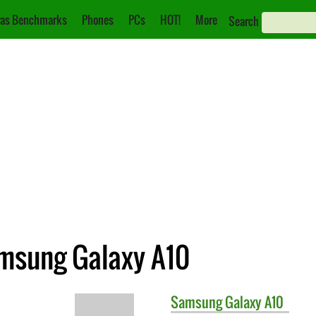
as Benchmarks
Phones
PCs
HOT!
More
Search
msung Galaxy A10
Samsung
Galaxy A10