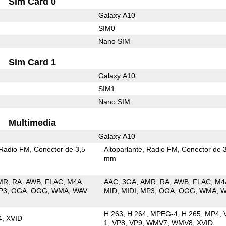
Sim Card 0
Galaxy A10
SIM0
Nano SIM
Sim Card 1
Galaxy A10
SIM1
Nano SIM
Multimedia
Galaxy A10
Radio FM
Conector de 3,5
Altoparlante
Radio FM
Conector de 
mm
MR
RA
AWB
FLAC
M4A
AAC
3GA
AMR
RA
AWB
FLAC
M4
P3
OGA
OGG
WMA
WAV
MID
MIDI
MP3
OGA
OGG
WMA
W
H.263
H.264
MPEG-4
H.265
MP4
4
XVID
1
VP8
VP9
WMV7
WMV8
XVID