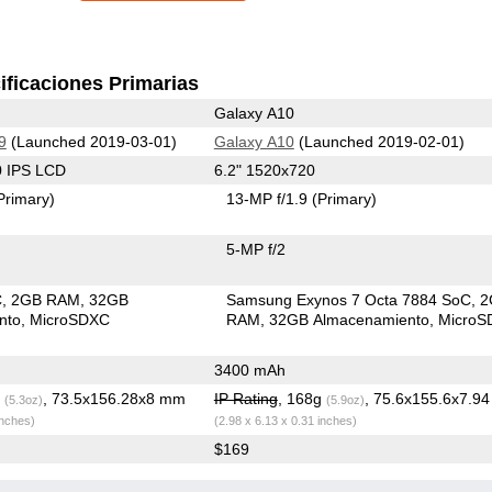
ificaciones Primarias
Galaxy A10
9
(Launched 2019-03-01)
Galaxy A10
(Launched 2019-02-01)
0 IPS LCD
6.2" 1520x720
Primary)
13-MP f/1.9
(Primary)
5-MP f/2
C
2GB RAM
32GB
Samsung Exynos 7 Octa 7884 SoC
2
nto
MicroSDXC
RAM
32GB Almacenamiento
MicroS
3400 mAh
g
, 73.5x156.28x8 mm
IP Rating
, 168g
, 75.6x155.6x7.9
(5.3oz)
(5.9oz)
inches)
(2.98 x 6.13 x 0.31 inches)
$169