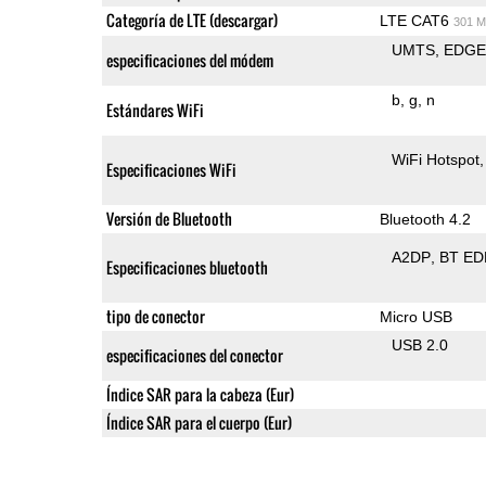
Categoría de LTE (descargar)
LTE CAT6
301 M
UMTS
EDG
especificaciones del módem
b
g
n
Estándares WiFi
WiFi Hotspot
Especificaciones WiFi
Versión de Bluetooth
Bluetooth 4.2
A2DP
BT ED
Especificaciones bluetooth
tipo de conector
Micro USB
USB 2.0
especificaciones del conector
Índice SAR para la cabeza (Eur)
Índice SAR para el cuerpo (Eur)