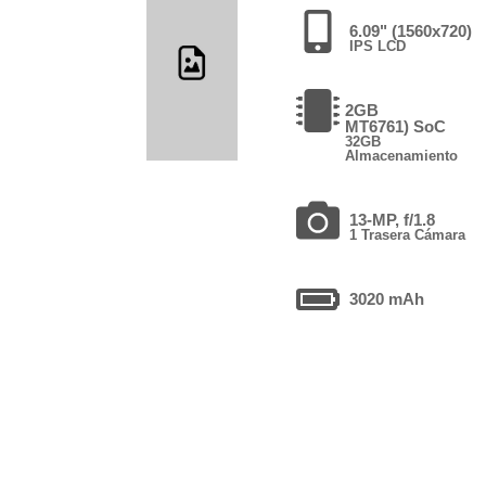
6.09" (1560x720)
IPS LCD
2GB
MT6761) SoC
32GB
Almacenamiento
13-MP, f/1.8
1 Trasera Cámara
3020 mAh