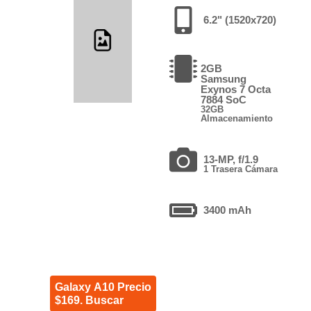
6.2" (1520x720)
2GB
Samsung
Exynos 7 Octa
7884 SoC
32GB
Almacenamiento
13-MP, f/1.9
1 Trasera Cámara
3400 mAh
Galaxy A10 Precio
$169. Buscar