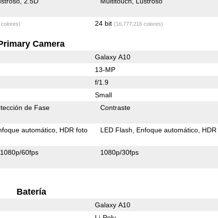
stroso
2.5D
Multitouch
Lustroso
24 bit
 colores)
(16,777,216 colores)
Primary Camera
Galaxy A10
13-MP
f/1.9
Small
tección de Fase
Contraste
nfoque automático
HDR foto
LED Flash
Enfoque automático
HDR 
1080p/60fps
1080p/30fps
Batería
Galaxy A10
Li-Poly