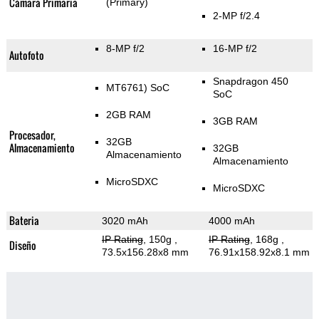
Cámara Primaria
(Primary)
2-MP f/2.4
8-MP f/2
16-MP f/2
Autofoto
Snapdragon 450
MT6761) SoC
SoC
2GB RAM
3GB RAM
Procesador,
32GB
Almacenamiento
32GB
Almacenamiento
Almacenamiento
MicroSDXC
MicroSDXC
Bateria
3020 mAh
4000 mAh
IP Rating
, 150g
,
IP Rating
, 168g
,
Diseño
73.5x156.28x8 mm
76.91x158.92x8.1 mm