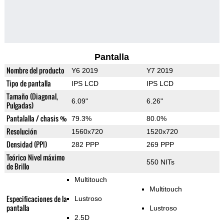
Pantalla
Nombre del producto
Y6 2019
Y7 2019
Tipo de pantalla
IPS LCD
IPS LCD
Tamaño (Diagonal,
6.09"
6.26"
Pulgadas)
Pantalalla / chasis %
79.3%
80.0%
Resolución
1560x720
1520x720
Densidad (PPI)
282 PPP
269 PPP
Teórico Nivel máximo
550 NITs
de Brillo
Multitouch
Multitouch
Especificaciones de la
Lustroso
pantalla
Lustroso
2.5D