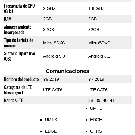
Frecuencia de CPU
2 GHz
1.8 GHz
(GHz)
RAM
2GB
3GB
Almacenamiento
32GB
32GB
incorporado
Tipo de tarjeta de
MicroSDXC
MicroSDXC
memoria
Sistema Operativo
Android 9.0
Android 8.1
(OS)
Comunicaciones
Nombre del producto
Y6 2019
Y7 2019
Categoría de LTE
LTE CAT6
LTE CAT6
(descargar)
Bandas LTE
38, 39, 40, 41
UMTS
UMTS
EDGE
EDGE
GPRS