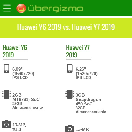
Huawei Y6 2019 vs. Huawei Y7 2019
Huawei
Y6
Huawei
Y7
2019
2019
6.09"
6.26"
(1560x720)
(1520x720)
IPS LCD
IPS LCD
2GB
3GB
MT6761) SoC
Snapdragon
32GB
450 SoC
Almacenamiento
32GB
Almacenamiento
13-MP,
f/1.8
13-MP,