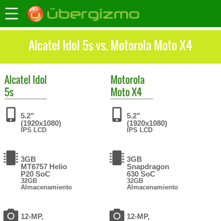
Alcatel Idol 5s vs. Motorola Moto X4
Alcatel
Idol
Motorola
5s
Moto X4
5.2"
5.2"
(1920x1080)
(1920x1080)
IPS LCD
IPS LCD
3GB
3GB
MT6757 Helio
Snapdragon
P20 SoC
630 SoC
32GB
32GB
Almacenamiento
Almacenamiento
12-MP,
12-MP,