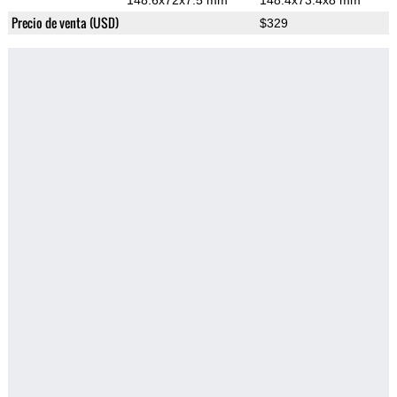
148.6x72x7.5 mm
148.4x73.4x8 mm
Precio de venta (USD)
$329