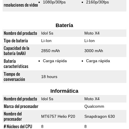
1080p/30fps
2160p/30fps
resoluciones de video
Batería
Nombre del producto
Idol 5s
Moto X4
Tipo de batería
Li-Ion
Li-Ion
Capacidad de la
2850 mAh
3000 mAh
batería (mAh)
Batería
Carga rápida
Carga rápida
características
Tiempo de
18 hours
conversación
Informática
Nombre del producto
Idol 5s
Moto X4
Marca del procesador
Qualcomm
Nombre del
MT6757 Helio P20
Snapdragon 630
procesador
# Núcleos del CPU
8
8