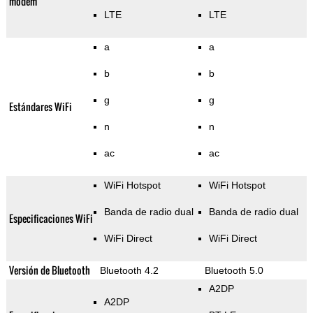
módem
LTE
LTE
a
a
b
b
g
g
Estándares WiFi
n
n
ac
ac
WiFi Hotspot
WiFi Hotspot
Banda de radio dual
Banda de radio dual
Especificaciones WiFi
WiFi Direct
WiFi Direct
Versión de Bluetooth
Bluetooth 4.2
Bluetooth 5.0
A2DP
A2DP