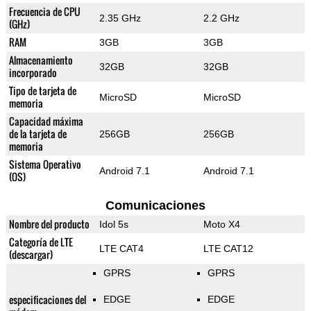
Frecuencia de CPU
2.35 GHz
2.2 GHz
(GHz)
RAM
3GB
3GB
Almacenamiento
32GB
32GB
incorporado
Tipo de tarjeta de
MicroSD
MicroSD
memoria
Capacidad máxima
de la tarjeta de
256GB
256GB
memoria
Sistema Operativo
Android 7.1
Android 7.1
(OS)
Comunicaciones
Nombre del producto
Idol 5s
Moto X4
Categoría de LTE
LTE CAT4
LTE CAT12
(descargar)
GPRS
GPRS
especificaciones del
EDGE
EDGE