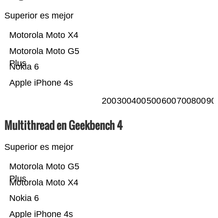
Superior es mejor
Motorola Moto X4
Motorola Moto G5
Plus
Nokia 6
Apple iPhone 4s
200
300
400
500
600
700
800
90
Multithread en Geekbench 4
Superior es mejor
Motorola Moto G5
Plus
Motorola Moto X4
Nokia 6
Apple iPhone 4s