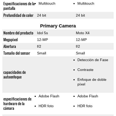
Especificaciones de la
Multitouch
Multitouch
pantalla
Profundidad de color
24 bit
24 bit
Primary Camera
Nombre del producto
Idol 5s
Moto X4
Megapixel
12-MP
12-MP
Abertura
f/2
f/2
Tamaño del sensor
Small
Small
Detección de Fase
Contraste
capacidades de
autoenfoque
Enfoque de doble
píxel
Adobe Flash
Adobe Flash
especificaciones de
hardware de la
HDR foto
HDR foto
cámara