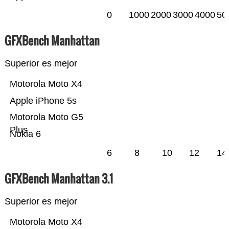
0
1000
2000
3000
4000
50
GFXBench Manhattan
Superior es mejor
Motorola Moto X4
Apple iPhone 5s
Motorola Moto G5
Plus
Nokia 6
6
8
10
12
14
GFXBench Manhattan 3.1
Superior es mejor
Motorola Moto X4