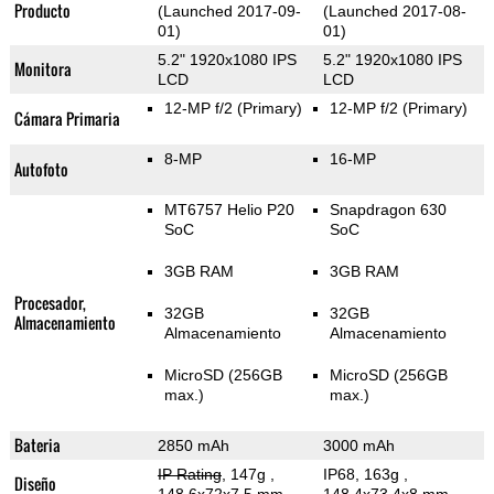
Producto
(Launched 2017-09-
(Launched 2017-08-
01)
01)
5.2" 1920x1080 IPS
5.2" 1920x1080 IPS
Monitora
LCD
LCD
12-MP f/2
(Primary)
12-MP f/2
(Primary)
Cámara Primaria
8-MP
16-MP
Autofoto
MT6757 Helio P20
Snapdragon 630
SoC
SoC
3GB RAM
3GB RAM
Procesador,
32GB
32GB
Almacenamiento
Almacenamiento
Almacenamiento
MicroSD (256GB
MicroSD (256GB
max.)
max.)
Bateria
2850 mAh
3000 mAh
IP Rating
, 147g
,
IP68, 163g
,
Diseño