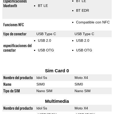
Especificaciones
BT LE
bluetooth
BT LE
BT EDR
Compatible con NFC
Funciones NFC
tipo de conector
USB Type C
USB Type C
USB 2.0
USB 2.0
especificaciones del
conector
USB OTG
USB OTG
Sim Card 0
Nombre del producto
Idol 5s
Moto X4
Name
SIM0
SIM0
Tipo de SIM
Nano SIM
Nano SIM
Multimedia
Nombre del producto
Idol 5s
Moto X4