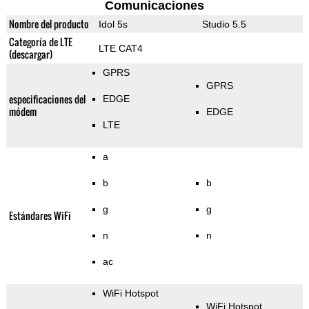
Comunicaciones
Nombre del producto
Idol 5s
Studio 5.5
Categoría de LTE
LTE CAT4
(descargar)
GPRS
GPRS
especificaciones del
EDGE
módem
EDGE
LTE
a
b
b
g
g
Estándares WiFi
n
n
ac
WiFi Hotspot
WiFi Hotspot