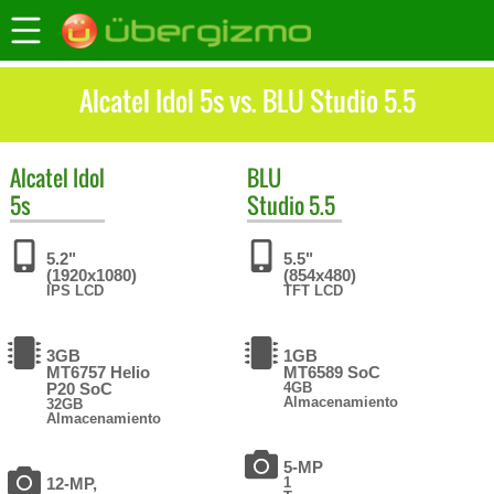
Alcatel Idol 5s vs. BLU Studio 5.5
Alcatel
Idol
BLU
5s
Studio 5.5
5.2"
5.5"
(1920x1080)
(854x480)
IPS LCD
TFT LCD
3GB
1GB
MT6757 Helio
MT6589 SoC
P20 SoC
4GB
Almacenamiento
32GB
Almacenamiento
5-MP
12-MP,
1