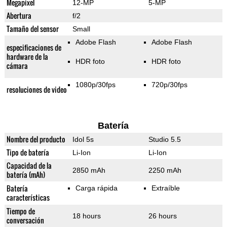
Megapixel
12-MP
5-MP
Abertura
f/2
Tamaño del sensor
Small
Adobe Flash
Adobe Flash
especificaciones de
hardware de la
HDR foto
HDR foto
cámara
1080p/30fps
720p/30fps
resoluciones de video
Batería
Nombre del producto
Idol 5s
Studio 5.5
Tipo de batería
Li-Ion
Li-Ion
Capacidad de la
2850 mAh
2250 mAh
batería (mAh)
Batería
Carga rápida
Extraíble
características
Tiempo de
18 hours
26 hours
conversación