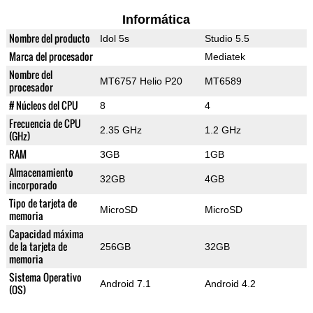
Informática
Nombre del producto
Idol 5s
Studio 5.5
Marca del procesador
Mediatek
Nombre del
MT6757 Helio P20
MT6589
procesador
# Núcleos del CPU
8
4
Frecuencia de CPU
2.35 GHz
1.2 GHz
(GHz)
RAM
3GB
1GB
Almacenamiento
32GB
4GB
incorporado
Tipo de tarjeta de
MicroSD
MicroSD
memoria
Capacidad máxima
de la tarjeta de
256GB
32GB
memoria
Sistema Operativo
Android 7.1
Android 4.2
(OS)