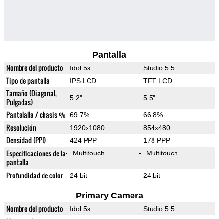
Pantalla
Nombre del producto
Idol 5s
Studio 5.5
Tipo de pantalla
IPS LCD
TFT LCD
Tamaño (Diagonal,
5.2"
5.5"
Pulgadas)
Pantalalla / chasis %
69.7%
66.8%
Resolución
1920x1080
854x480
Densidad (PPI)
424 PPP
178 PPP
Especificaciones de la
Multitouch
Multitouch
pantalla
Profundidad de color
24 bit
24 bit
Primary Camera
Nombre del producto
Idol 5s
Studio 5.5