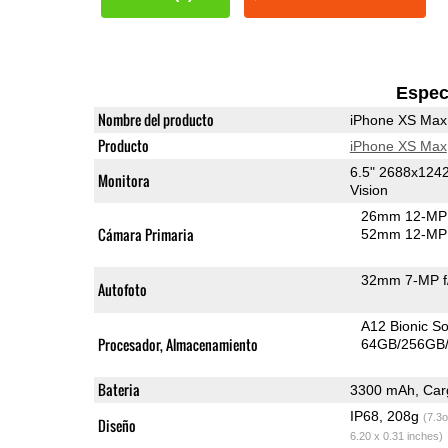
Espec
Nombre del producto
iPhone XS Max
Producto
iPhone XS Max
6.5" 2688x124
Monitora
Vision
26mm 12-MP 
Cámara Primaria
52mm 12-MP 
32mm 7-MP f
Autofoto
A12 Bionic S
Procesador, Almacenamiento
64GB/256GB/
Bateria
3300 mAh, Carg
IP68, 208g
(7.3o
Diseño
6.20 x 0.31 inches)