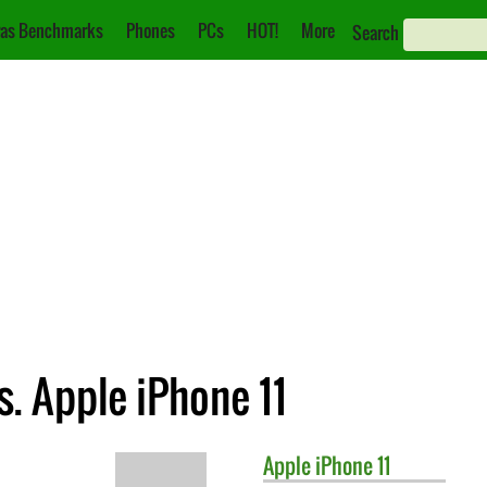
as Benchmarks
Phones
PCs
HOT!
More
Search
. Apple iPhone 11
Apple
iPhone 11