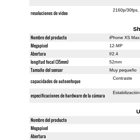
2160p/30fps
resoluciones de video
Sh
Nombre del producto
iPhone XS Max
Megapixel
12-MP
Abertura
f/2.4
longitud focal (35mm)
52mm
Tamaño del sensor
Muy pequeño
Contraste
capacidades de autoenfoque
Estabilizació
especificaciones de hardware de la cámara
U
Nombre del producto
Megapixel
Abertura