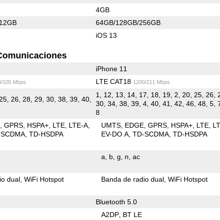
4GB
512GB
64GB/128GB/256GB
iOS 13
Comunicaciones
iPhone 11
LTE CAT18
0/105 Mbps
1200/211 Mbps
1, 12, 13, 14, 17, 18, 19, 2, 20, 25, 26, 
25, 26, 28, 29, 30, 38, 39, 40,
30, 34, 38, 39, 4, 40, 41, 42, 46, 48, 5, 
8
E
GPRS
HSPA+
LTE
LTE-A
UMTS
EDGE
GPRS
HSPA+
LTE
L
-SCDMA
TD-HSDPA
EV-DO A
TD-SCDMA
TD-HSDPA
a
b
g
n
ac
io dual
WiFi Hotspot
Banda de radio dual
WiFi Hotspot
Bluetooth 5.0
A2DP
BT LE