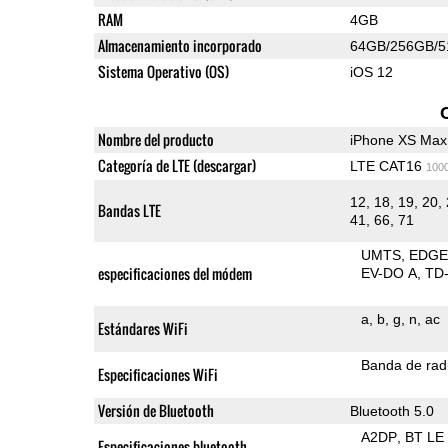
RAM
4GB
Almacenamiento incorporado
64GB/256GB/
Sistema Operativo (OS)
iOS 12
Nombre del producto
iPhone XS Max
Categoría de LTE (descargar)
LTE CAT16
100
12, 18, 19, 20, 
Bandas LTE
41, 66, 71
UMTS
EDG
especificaciones del módem
EV-DO A
TD
a
b
g
n
ac
Estándares WiFi
Banda de rad
Especificaciones WiFi
Versión de Bluetooth
Bluetooth 5.0
A2DP
BT LE
Especificaciones bluetooth