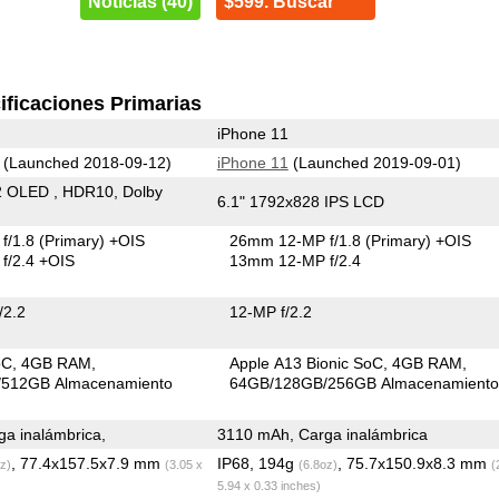
Noticias (40)
$599. Buscar
ificaciones Primarias
iPhone 11
(Launched 2018-09-12)
iPhone 11
(Launched 2019-09-01)
2 OLED , HDR10, Dolby
6.1" 1792x828 IPS LCD
f/1.8
(Primary)
+OIS
26mm 12-MP f/1.8
(Primary)
+OIS
f/2.4 +OIS
13mm 12-MP f/2.4
/2.2
12-MP f/2.2
oC
4GB RAM
Apple A13 Bionic SoC
4GB RAM
512GB Almacenamiento
64GB/128GB/256GB Almacenamient
a inalámbrica,
3110 mAh, Carga inalámbrica
, 77.4x157.5x7.9 mm
IP68, 194g
, 75.7x150.9x8.3 mm
z)
(3.05 x
(6.8oz)
(
5.94 x 0.33 inches)