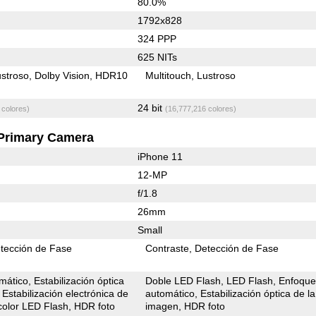
80.0%
1792x828
324 PPP
625 NITs
stroso
Dolby Vision
HDR10
Multitouch
Lustroso
24 bit
 colores)
(16,777,216 colores)
Primary Camera
iPhone 11
12-MP
f/1.8
26mm
Small
tección de Fase
Contraste
Detección de Fase
mático
Estabilización óptica
Doble LED Flash
LED Flash
Enfoqu
Estabilización electrónica de
automático
Estabilización óptica de la
color LED Flash
HDR foto
imagen
HDR foto