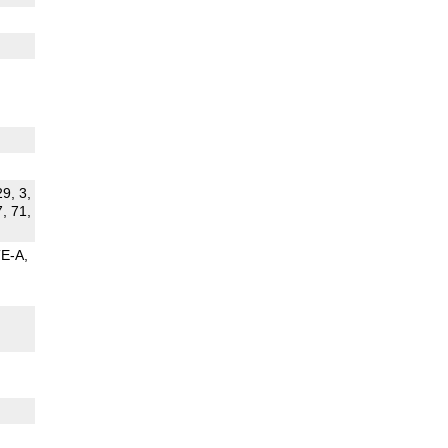
29, 3,
7, 71,
TE-A