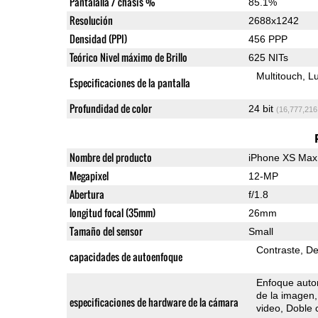
Pantalalla / chasis %
85.1%
Resolución
2688x1242
Densidad (PPI)
456 PPP
Teórico Nivel máximo de Brillo
625 NITs
Multitouch
Lu
Especificaciones de la pantalla
Profundidad de color
24 bit
(16,777,216
Nombre del producto
iPhone XS Max
Megapixel
12-MP
Abertura
f/1.8
longitud focal (35mm)
26mm
Tamaño del sensor
Small
Contraste
De
capacidades de autoenfoque
Enfoque auto
de la imagen
especificaciones de hardware de la cámara
video
Doble 