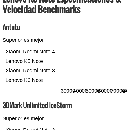
Velocidad Benchmarks
Antutu
Superior es mejor
Xiaomi Redmi Note 4
Lenovo K5 Note
Xiaomi Redmi Note 3
Lenovo K6 Note
30000
40000
50000
60000
70000
80
3DMark Unlimited IceStorm
Superior es mejor