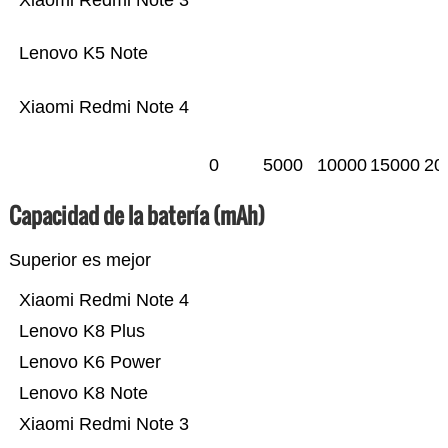
Xiaomi Redmi Note 3
Lenovo K5 Note
Xiaomi Redmi Note 4
0
5000
10000
15000
20
Capacidad de la batería (mAh)
Superior es mejor
Xiaomi Redmi Note 4
Lenovo K8 Plus
Lenovo K6 Power
Lenovo K8 Note
Xiaomi Redmi Note 3