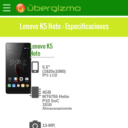
Lenovo K5 Note : Especificaciones
Lenovo
K5
Note
5.5"
(1920x1080)
IPS LCD
4GB
MT6755 Helio
P10 SoC
32GB
Almacenamiento
13-MP,