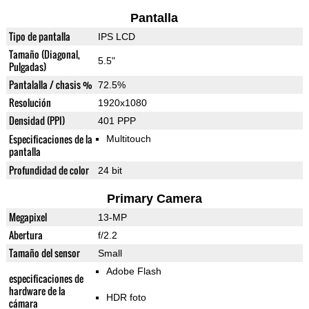
Pantalla
Tipo de pantalla
IPS LCD
Tamaño (Diagonal,
5.5"
Pulgadas)
Pantalalla / chasis %
72.5%
Resolución
1920x1080
Densidad (PPI)
401 PPP
Especificaciones de la
Multitouch
pantalla
Profundidad de color
24 bit
Primary Camera
Megapixel
13-MP
Abertura
f/2.2
Tamaño del sensor
Small
Adobe Flash
especificaciones de
hardware de la
HDR foto
cámara