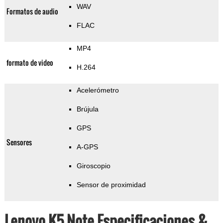
WAV
Formatos de audio
FLAC
MP4
formato de video
H.264
Acelerómetro
Brújula
GPS
Sensores
A-GPS
Giroscopio
Sensor de proximidad
Lenovo K5 Note Especificaciones &