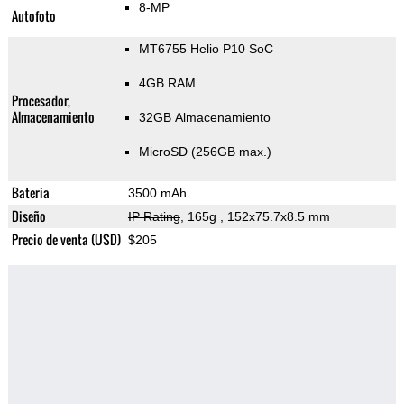
8-MP
Autofoto
MT6755 Helio P10 SoC
4GB RAM
Procesador,
Almacenamiento
32GB Almacenamiento
MicroSD (256GB max.)
Bateria
3500 mAh
Diseño
IP Rating
, 165g
, 152x75.7x8.5 mm
Precio de venta (USD)
$205