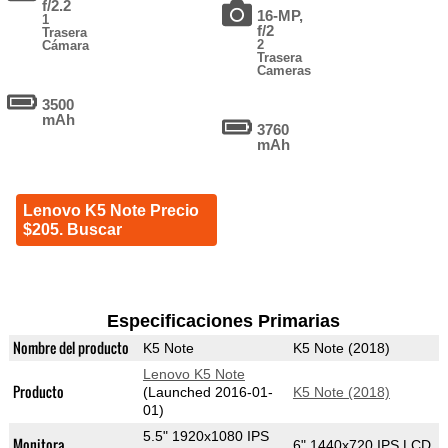
f/2.2
16-MP,
1
f/2
Trasera
2
Cámara
Trasera
Cameras
3500
mAh
3760
mAh
Lenovo K5 Note Precio
$205. Buscar
Especificaciones Primarias
Nombre del producto
K5 Note
K5 Note (2018)
Lenovo K5 Note
Producto
(Launched 2016-01-
K5 Note (2018)
01)
5.5" 1920x1080 IPS
Monitora
6" 1440x720 IPS LCD