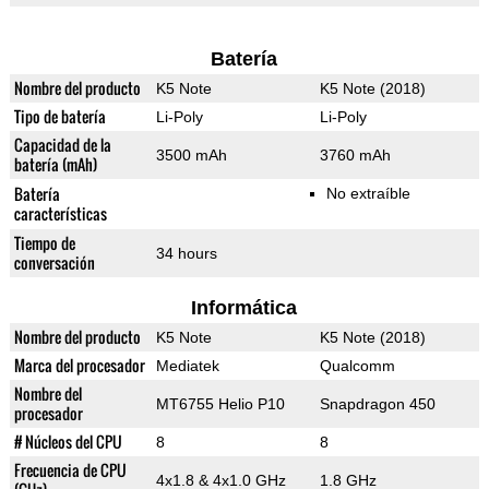
Batería
Nombre del producto
K5 Note
K5 Note (2018)
Tipo de batería
Li-Poly
Li-Poly
Capacidad de la
3500 mAh
3760 mAh
batería (mAh)
Batería
No extraíble
características
Tiempo de
34 hours
conversación
Informática
Nombre del producto
K5 Note
K5 Note (2018)
Marca del procesador
Mediatek
Qualcomm
Nombre del
MT6755 Helio P10
Snapdragon 450
procesador
# Núcleos del CPU
8
8
Frecuencia de CPU
4x1.8 & 4x1.0 GHz
1.8 GHz