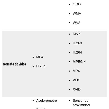
OGG
WMA
WAV
DIVX
H.263
H.264
MP4
MPEG-4
formato de video
H.264
MP4
VP8
XVID
Acelerómetro
Sensor de
proximidad