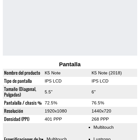
Pantalla
Nombre del producto
K5 Note
K5 Note (2018)
Tipo de pantalla
IPS LCD
IPS LCD
Tamaño (Diagonal,
5.5"
6"
Pulgadas)
Pantalalla / chasis %
72.5%
76.5%
Resolución
1920x1080
1440x720
Densidad (PPI)
401 PPP
268 PPP
Multitouch
Especificaciones de la
Multitouch
Lustroso