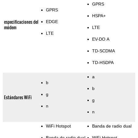
GPRS
GPRS
HSPA+
especificaciones del
EDGE
módem
LTE
LTE
EV-DO A
TD-SCDMA
TD-HSDPA
a
b
b
g
Estándares WiFi
g
n
n
WiFi Hotspot
Banda de radio dual
Banda de radio dual
WiFi Hotspot