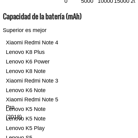
0
5000
10000
15000
20
Capacidad de la batería (mAh)
Superior es mejor
Xiaomi Redmi Note 4
Lenovo K8 Plus
Lenovo K6 Power
Lenovo K8 Note
Xiaomi Redmi Note 3
Lenovo K6 Note
Xiaomi Redmi Note 5
Pro
Lenovo K5 Note
(2018)
Lenovo K5 Note
Lenovo K5 Play
Lenovo S5