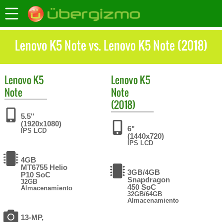
Lenovo K5 Note vs. Lenovo K5 Note (2018)
Lenovo
K5
Lenovo
K5
Note
Note
(2018)
5.5"
(1920x1080)
6"
IPS LCD
(1440x720)
IPS LCD
4GB
MT6755 Helio
3GB/4GB
P10 SoC
Snapdragon
32GB
450 SoC
Almacenamiento
32GB/64GB
Almacenamiento
13-MP,