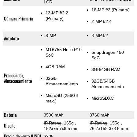
LCD
16-MP f/2
(Primary)
13-MP f/2.2
Cámara Primaria
(Primary)
2-MP f/2.4
8-MP
8-MP f/2
Autofoto
MT6755 Helio P10
Snapdragon 450
SoC
SoC
4GB RAM
3GB/4GB RAM
Procesador,
32GB
Almacenamiento
32GB/64GB
Almacenamiento
Almacenamiento
MicroSD (256GB
MicroSDXC
max.)
Bateria
3500 mAh
3760 mAh
IP Rating
, 165g
,
IP Rating
, 155g
,
Diseño
152x75.7x8.5 mm
76.7x158.3x8.5 mm
Precio de venta (USD)
$205