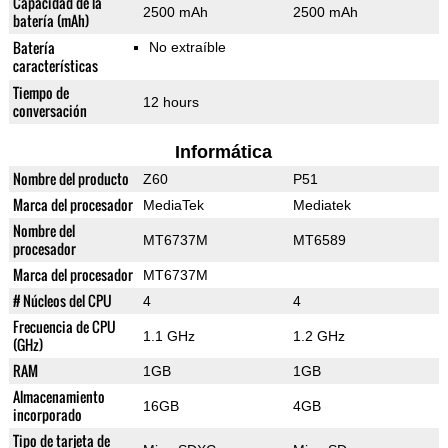
Capacidad de la
2500 mAh
2500 mAh
batería (mAh)
Batería
No extraíble
características
Tiempo de
12 hours
conversación
Informática
Nombre del producto
Z60
P51
Marca del procesador
MediaTek
Mediatek
Nombre del
MT6737M
MT6589
procesador
Marca del procesador
MT6737M
# Núcleos del CPU
4
4
Frecuencia de CPU
1.1 GHz
1.2 GHz
(GHz)
RAM
1GB
1GB
Almacenamiento
16GB
4GB
incorporado
Tipo de tarjeta de