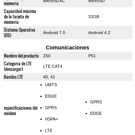
MicroSDXC
MicroSD
memoria
Capacidad máxima
de la tarjeta de
32GB
memoria
Sistema Operativo
Android 7.0
Android 4.2
(OS)
Comunicaciones
Nombre del producto
Z60
P51
Categoría de LTE
LTE CAT4
(descargar)
Bandas LTE
40, 41
UMTS
EDGE
GPRS
especificaciones del
GPRS
módem
EDGE
HSPA+
LTE