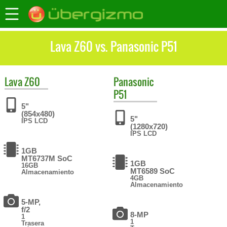
Lava Z60 vs. Panasonic P51
Lava
Z60
Panasonic
P51
5"
(854x480)
5"
IPS LCD
(1280x720)
IPS LCD
1GB
MT6737M SoC
1GB
16GB
MT6589 SoC
Almacenamiento
4GB
Almacenamiento
5-MP,
f/2
8-MP
1
1
Trasera