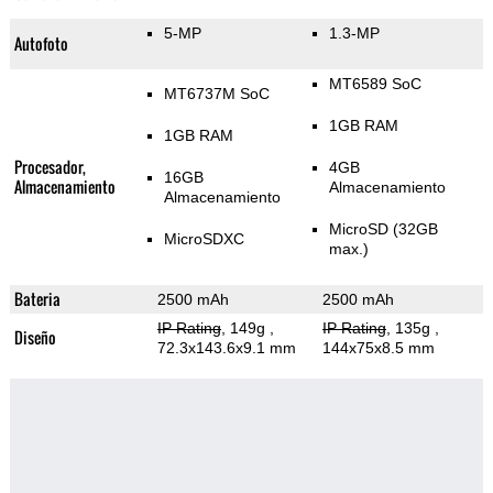
5-MP
1.3-MP
Autofoto
MT6589 SoC
MT6737M SoC
1GB RAM
1GB RAM
Procesador,
4GB
16GB
Almacenamiento
Almacenamiento
Almacenamiento
MicroSD (32GB
MicroSDXC
max.)
Bateria
2500 mAh
2500 mAh
IP Rating
, 149g
,
IP Rating
, 135g
,
Diseño
72.3x143.6x9.1 mm
144x75x8.5 mm