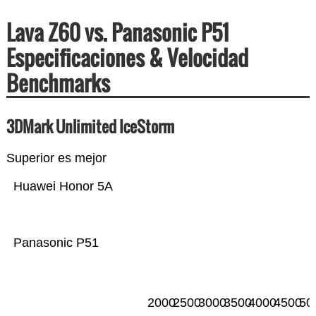
Lava Z60 vs. Panasonic P51
Especificaciones & Velocidad
Benchmarks
3DMark Unlimited IceStorm
Superior es mejor
Huawei Honor 5A
Panasonic P51
2000
2500
3000
3500
4000
4500
50