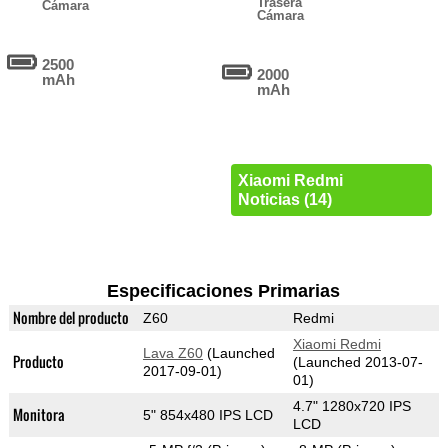
Trasera
Cámara
Cámara
2500
2000
mAh
mAh
Xiaomi Redmi
Noticias (14)
Especificaciones Primarias
Nombre del producto
Z60
Redmi
Xiaomi Redmi
Lava Z60
(Launched
Producto
(Launched 2013-07-
2017-09-01)
01)
4.7" 1280x720 IPS
Monitora
5" 854x480 IPS LCD
LCD