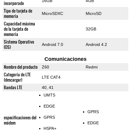
16GB
4GB
incorporado
Tipo de tarjeta de
MicroSDXC
MicroSD
memoria
Capacidad máxima
de la tarjeta de
32GB
memoria
Sistema Operativo
Android 7.0
Android 4.2
(OS)
Comunicaciones
Nombre del producto
Z60
Redmi
Categoría de LTE
LTE CAT4
(descargar)
Bandas LTE
40, 41
UMTS
EDGE
GPRS
especificaciones del
GPRS
módem
EDGE
HSPA+