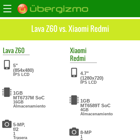
Lava Z60 vs. Xiaomi Redmi
Lava
Z60
Xiaomi
Redmi
5"
(854x480)
4.7"
IPS LCD
(1280x720)
IPS LCD
1GB
MT6737M SoC
1GB
16GB
MT6589T SoC
Almacenamiento
4GB
Almacenamiento
5-MP,
f/2
8-MP
1
1
Trasera