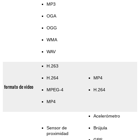
MP3
OGA
OGG
WMA
WAV
H.263
H.264
MP4
formato de video
MPEG-4
H.264
MP4
Acelerómetro
Sensor de
Brújula
proximidad
GPS