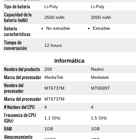
Tipo de batería
Li-Poly
Li-Poly
Capacidad de la
2500 mAh
2000 mAh
batería (mAh)
Batería
No extraíble
Extraíble
características
Tiempo de
12 hours
conversación
Informática
Nombre del producto
Z60
Redmi
Marca del procesador
MediaTek
Mediatek
Nombre del
MT6737M
MT6589T
procesador
Marca del procesador
MT6737M
# Núcleos del CPU
4
4
Frecuencia de CPU
1.1 GHz
1.5 GHz
(GHz)
RAM
1GB
1GB
Almacenamiento