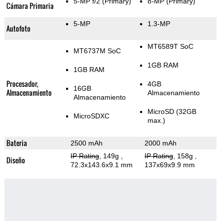
5-MP f/2
(Primary)
8-MP
(Primary)
Cámara Primaria
5-MP
1.3-MP
Autofoto
MT6589T SoC
MT6737M SoC
1GB RAM
1GB RAM
Procesador,
4GB
16GB
Almacenamiento
Almacenamiento
Almacenamiento
MicroSD (32GB
MicroSDXC
max.)
Bateria
2500 mAh
2000 mAh
IP Rating
, 149g
,
IP Rating
, 158g
,
Diseño
72.3x143.6x9.1 mm
137x69x9.9 mm