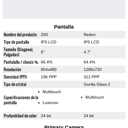
Pantalla
Nombre del producto
Z60
Redmi
Tipo de pantalla
IPS LCD
IPS LCD
Tamaño (Diagonal,
5"
4.7"
Pulgadas)
Pantalalla / chasis %
66.4%
64.4%
Resolución
854x480
1280x720
Densidad (PPI)
196 PPP
312 PPP
Tipo de cristal
Gorilla Glass 2
Multitouch
Especificaciones de la
Multitouch
pantalla
Lustroso
Profundidad de color
24 bit
24 bit
Primary Camera