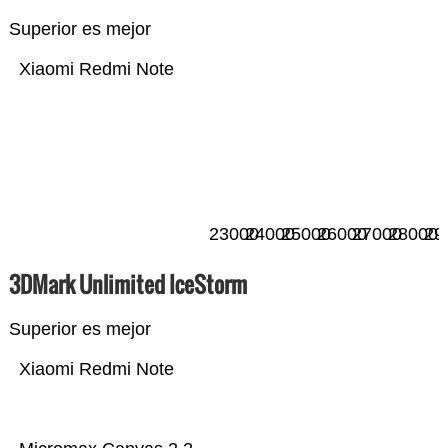
Superior es mejor
Xiaomi Redmi Note
23000
24000
25000
26000
27000
28000
29
3DMark Unlimited IceStorm
Superior es mejor
Xiaomi Redmi Note