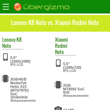
Lenovo K8 Note vs. Xiaomi Redmi Note
Lenovo
K8
Xiaomi
Note
Redmi
Note
5.5"
(1920x1080)
5.5"
IPS LCD
(1280x720)
IPS LCD
3GB/4GB
MediaTek
2GB
Helio X23
MT6592 SoC
(MT6797D)
8GB
SoC
Almacenamiento
32GB/64GB
Almacenamiento