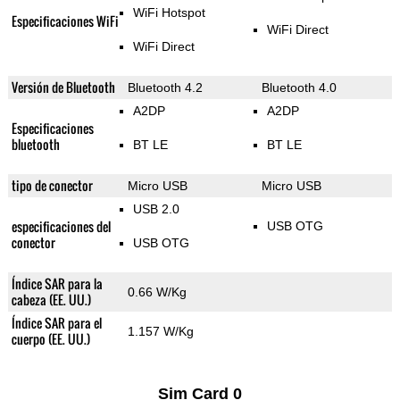
WiFi Hotspot
Especificaciones WiFi
WiFi Direct
WiFi Direct
Versión de Bluetooth
Bluetooth 4.2
Bluetooth 4.0
A2DP
A2DP
Especificaciones
bluetooth
BT LE
BT LE
tipo de conector
Micro USB
Micro USB
USB 2.0
especificaciones del
USB OTG
conector
USB OTG
Índice SAR para la
0.66 W/Kg
cabeza (EE. UU.)
Índice SAR para el
1.157 W/Kg
cuerpo (EE. UU.)
Sim Card 0