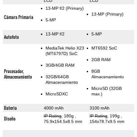
LCD
LCD
13-MP f/2
(Primary)
13-MP
(Primary)
Cámara Primaria
5-MP
13-MP f/2
5-MP
Autofoto
MediaTek Helio X23
MT6592 SoC
(MT6797D) SoC
2GB RAM
3GB/4GB RAM
Procesador,
8GB
Almacenamiento
32GB/64GB
Almacenamiento
Almacenamiento
MicroSD (32GB
MicroSDXC
max.)
Bateria
4000 mAh
3100 mAh
IP Rating
, 180g
,
IP Rating
, 199g
,
Diseño
75.9x154.5x8.5 mm
154x78.7x9.5 mm