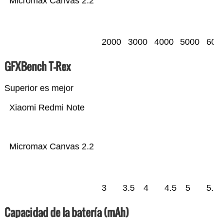
Micromax Canvas 2.2
2000
3000
4000
5000
60
GFXBench T-Rex
Superior es mejor
Xiaomi Redmi Note
Micromax Canvas 2.2
3
3.5
4
4.5
5
5.
Capacidad de la batería (mAh)