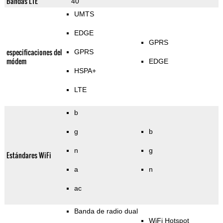
Bandas LTE
40
UMTS
EDGE
GPRS
especificaciones del
GPRS
módem
EDGE
HSPA+
LTE
b
g
b
n
g
Estándares WiFi
a
n
ac
Banda de radio dual
WiFi Hotspot