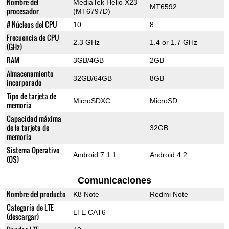
Nombre del
MediaTek Helio X23
MT6592
procesador
(MT6797D)
# Núcleos del CPU
10
8
Frecuencia de CPU
2.3 GHz
1.4 or 1.7 GHz
(GHz)
RAM
3GB/4GB
2GB
Almacenamiento
32GB/64GB
8GB
incorporado
Tipo de tarjeta de
MicroSDXC
MicroSD
memoria
Capacidad máxima
de la tarjeta de
32GB
memoria
Sistema Operativo
Android 7.1.1
Android 4.2
(OS)
Comunicaciones
Nombre del producto
K8 Note
Redmi Note
Categoría de LTE
LTE CAT6
(descargar)