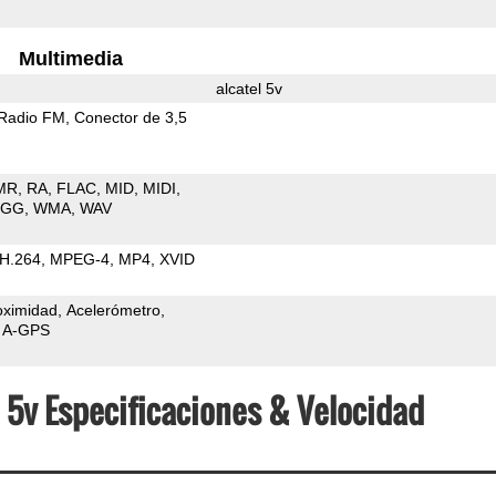
Multimedia
alcatel 5v
Radio FM
Conector de 3,5
MR
RA
FLAC
MID
MIDI
OGG
WMA
WAV
H.264
MPEG-4
MP4
XVID
oximidad
Acelerómetro
A-GPS
el 5v Especificaciones & Velocidad