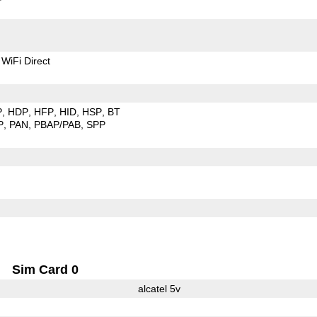
WiFi Direct
P
HDP
HFP
HID
HSP
BT
P
PAN
PBAP/PAB
SPP
Sim Card 0
alcatel 5v