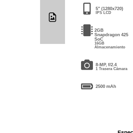
5" (1280x720)
IPS LCD
2GB
Snapdragon 425
SoC
16GB
Almacenamiento
8-MP, f/2.4
1 Trasera Cámara
2500 mAh
Espec