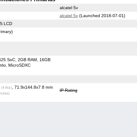
alcatel 5v
alcatel 5v
(Launched 2018-07-01)
PS LCD
rimary)
425 SoC
2GB RAM
16GB
nto
MicroSDXC
g
, 71.9x144.8x7.8 mm
(4.9oz)
IP Rating
inches)