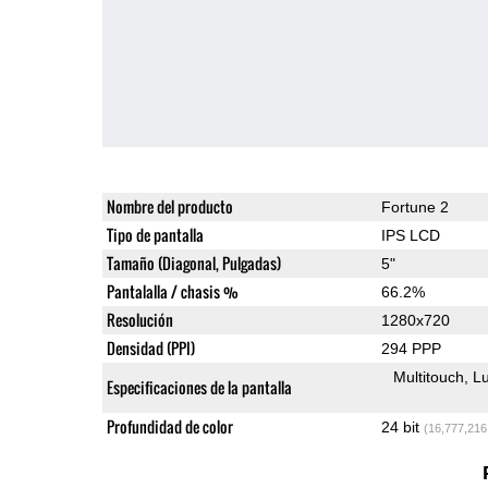
Nombre del producto
Fortune 2
Tipo de pantalla
IPS LCD
Tamaño (Diagonal, Pulgadas)
5"
Pantalalla / chasis %
66.2%
Resolución
1280x720
Densidad (PPI)
294 PPP
Multitouch
Lu
Especificaciones de la pantalla
Profundidad de color
24 bit
(16,777,216