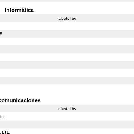
Informática
alcatel 5v
25
Comunicaciones
alcatel 5v
bps
LTE