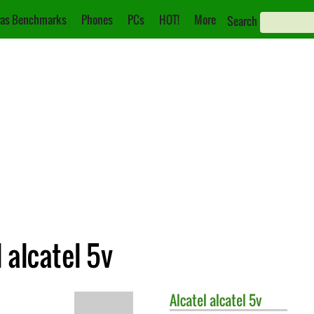
as Benchmarks
Phones
PCs
HOT!
More
Search
 alcatel 5v
Alcatel
alcatel 5v