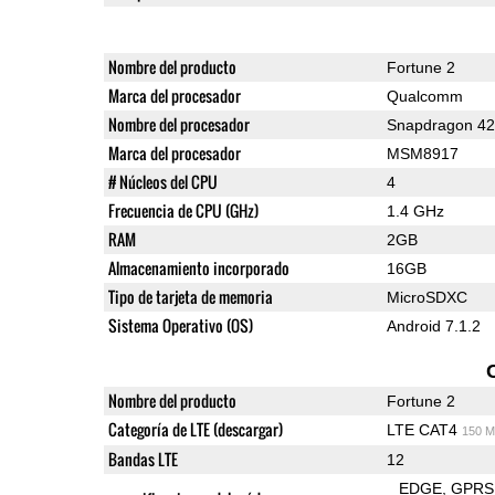
Nombre del producto
Fortune 2
Marca del procesador
Qualcomm
Nombre del procesador
Snapdragon 4
Marca del procesador
MSM8917
# Núcleos del CPU
4
Frecuencia de CPU (GHz)
1.4 GHz
RAM
2GB
Almacenamiento incorporado
16GB
Tipo de tarjeta de memoria
MicroSDXC
Sistema Operativo (OS)
Android 7.1.2
Nombre del producto
Fortune 2
Categoría de LTE (descargar)
LTE CAT4
150 M
Bandas LTE
12
EDGE
GPRS