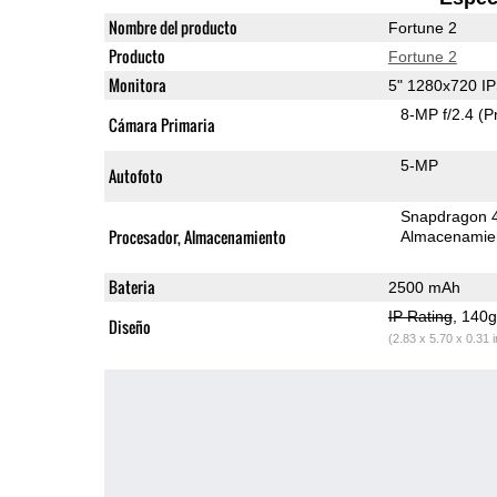
Nombre del producto
Fortune 2
Producto
Fortune 2
Monitora
5" 1280x720 I
8-MP f/2.4
(P
Cámara Primaria
5-MP
Autofoto
Snapdragon 
Procesador, Almacenamiento
Almacenamie
Bateria
2500 mAh
IP Rating
, 140
Diseño
(2.83 x 5.70 x 0.31 