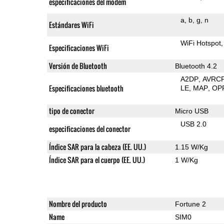
especificaciones del módem
a
b
g
n
Estándares WiFi
WiFi Hotspot
Especificaciones WiFi
Versión de Bluetooth
Bluetooth 4.2
A2DP
AVRC
Especificaciones bluetooth
LE
MAP
OP
tipo de conector
Micro USB
USB 2.0
especificaciones del conector
Índice SAR para la cabeza (EE. UU.)
1.15 W/Kg
Índice SAR para el cuerpo (EE. UU.)
1 W/Kg
Nombre del producto
Fortune 2
Name
SIM0