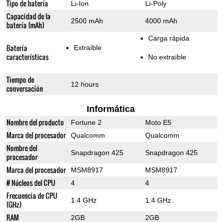
Tipo de batería
Li-Ion
Li-Poly
Capacidad de la
2500 mAh
4000 mAh
batería (mAh)
Carga rápida
Batería
Extraíble
características
No extraíble
Tiempo de
12 hours
conversación
Informática
Nombre del producto
Fortune 2
Moto E5
Marca del procesador
Qualcomm
Qualcomm
Nombre del
Snapdragon 425
Snapdragon 425
procesador
Marca del procesador
MSM8917
MSM8917
# Núcleos del CPU
4
4
Frecuencia de CPU
1.4 GHz
1.4 GHz
(GHz)
RAM
2GB
2GB