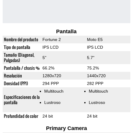
Pantalla
Nombre del producto
Fortune 2
Moto E5
Tipo de pantalla
IPS LCD
IPS LCD
Tamaño (Diagonal,
5"
5.7"
Pulgadas)
Pantalalla / chasis %
66.2%
75.2%
Resolución
1280x720
1440x720
Densidad (PPI)
294 PPP
282 PPP
Multitouch
Multitouch
Especificaciones de la
pantalla
Lustroso
Lustroso
Profundidad de color
24 bit
24 bit
Primary Camera