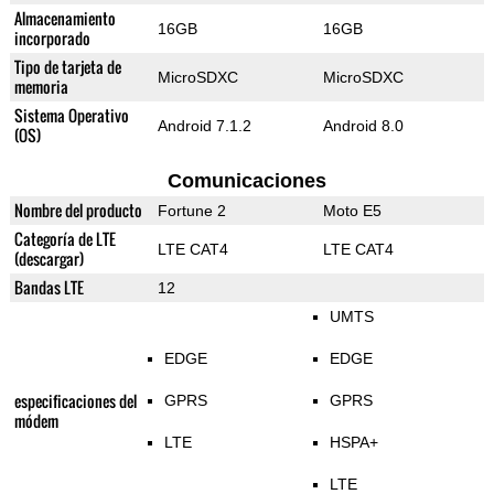
Almacenamiento
16GB
16GB
incorporado
Tipo de tarjeta de
MicroSDXC
MicroSDXC
memoria
Sistema Operativo
Android 7.1.2
Android 8.0
(OS)
Comunicaciones
Nombre del producto
Fortune 2
Moto E5
Categoría de LTE
LTE CAT4
LTE CAT4
(descargar)
Bandas LTE
12
UMTS
EDGE
EDGE
especificaciones del
GPRS
GPRS
módem
LTE
HSPA+
LTE