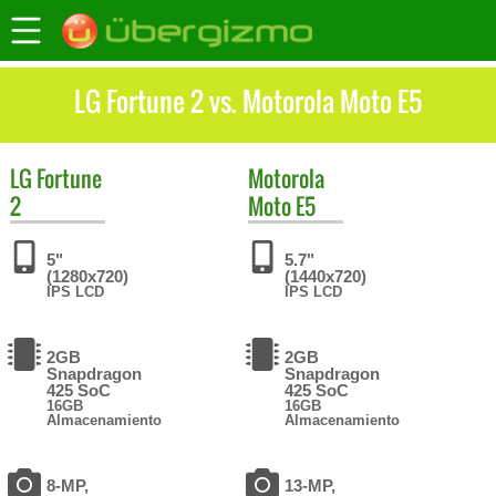
LG Fortune 2 vs. Motorola Moto E5
LG
Fortune
Motorola
2
Moto E5
5"
5.7"
(1280x720)
(1440x720)
IPS LCD
IPS LCD
2GB
2GB
Snapdragon
Snapdragon
425 SoC
425 SoC
16GB
16GB
Almacenamiento
Almacenamiento
8-MP,
13-MP,