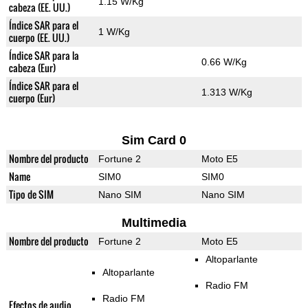
1.15 W/Kg
cabeza (EE. UU.)
Índice SAR para el
1 W/Kg
cuerpo (EE. UU.)
Índice SAR para la
0.66 W/Kg
cabeza (Eur)
Índice SAR para el
1.313 W/Kg
cuerpo (Eur)
Sim Card 0
Nombre del producto
Fortune 2
Moto E5
Name
SIM0
SIM0
Tipo de SIM
Nano SIM
Nano SIM
Multimedia
Nombre del producto
Fortune 2
Moto E5
Altoparlante
Altoparlante
Radio FM
Radio FM
Efectos de audio