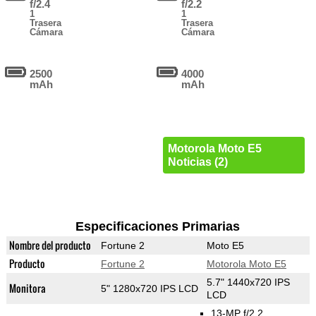
f/2.4
f/2.2
1
1
Trasera
Trasera
Cámara
Cámara
2500
4000
mAh
mAh
Motorola Moto E5
Noticias (2)
Especificaciones Primarias
Nombre del producto
Fortune 2
Moto E5
Producto
Fortune 2
Motorola Moto E5
5.7" 1440x720 IPS
Monitora
5" 1280x720 IPS LCD
LCD
13-MP f/2.2