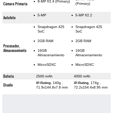
8-MP f/2.4
(Primary)
Cámara Primaria
(Primary)
5-MP
5-MP f/2.2
Autofoto
Snapdragon 425
Snapdragon 425
SoC
SoC
2GB RAM
2GB RAM
Procesador,
Almacenamiento
16GB
16GB
Almacenamiento
Almacenamiento
MicroSDXC
MicroSDXC
Bateria
2500 mAh
4000 mAh
IP Rating
, 140g
,
IP Rating
, 174g
,
Diseño
71.9x144.8x7.8 mm
72.2x154.4x8.95 mm