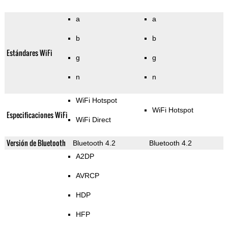
a
a
b
b
Estándares WiFi
g
g
n
n
WiFi Hotspot
WiFi Hotspot
Especificaciones WiFi
WiFi Direct
Versión de Bluetooth
Bluetooth 4.2
Bluetooth 4.2
A2DP
AVRCP
HDP
HFP