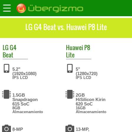
LG G4 Beat vs. Huawei P8 Lite
LG
G4
Huawei
P8
Beat
Lite
5.2"
5"
(1920x1080)
(1280x720)
IPS LCD
IPS LCD
1.5GB
2GB
Snapdragon
HiSilicon Kirin
615 SoC
620 SoC
8GB
16GB
Almacenamiento
Almacenamiento
8-MP
13-MP,