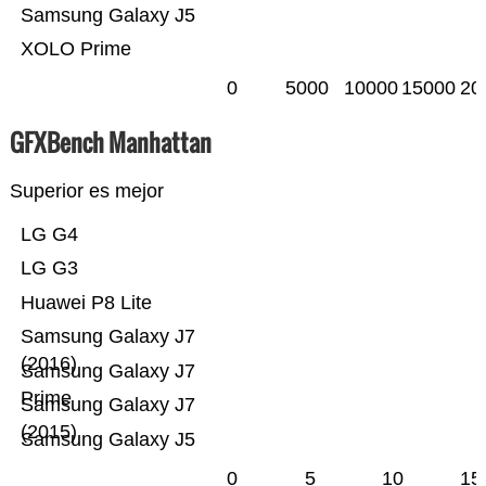
Samsung Galaxy J5
XOLO Prime
0
5000
10000
15000
20
GFXBench Manhattan
Superior es mejor
LG G4
LG G3
Huawei P8 Lite
Samsung Galaxy J7
(2016)
Samsung Galaxy J7
Prime
Samsung Galaxy J7
(2015)
Samsung Galaxy J5
0
5
10
15