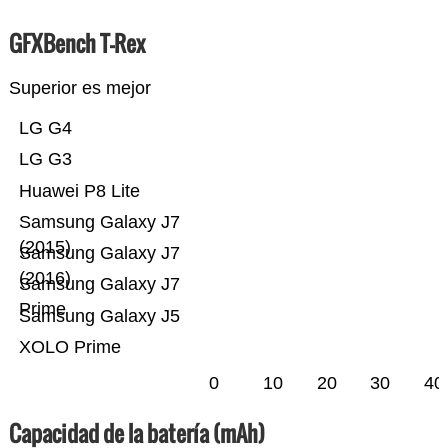
GFXBench T-Rex
Superior es mejor
LG G4
LG G3
Huawei P8 Lite
Samsung Galaxy J7
(2015)
Samsung Galaxy J7
(2016)
Samsung Galaxy J7
Prime
Samsung Galaxy J5
XOLO Prime
0
10
20
30
40
Capacidad de la batería (mAh)