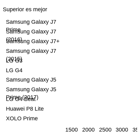
Superior es mejor
Samsung Galaxy J7
Prime
Samsung Galaxy J7
(2016)
Samsung Galaxy J7+
Samsung Galaxy J7
(2015)
LG G3
LG G4
Samsung Galaxy J5
Samsung Galaxy J5
Prime (2017)
LG G4 Beat
Huawei P8 Lite
XOLO Prime
1500
2000
2500
3000
35