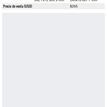
142.7x72.6x9.9 mm
143x70.6x7.7 mm
Precio de venta (USD)
$255