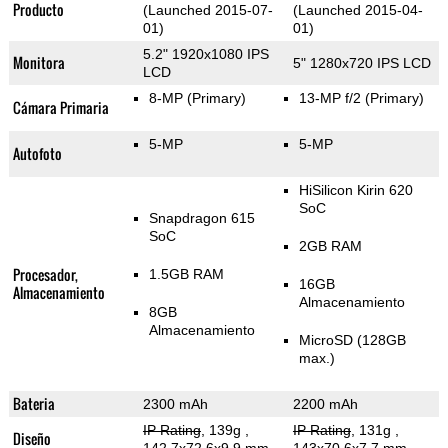
Producto
(Launched 2015-07-
(Launched 2015-04-
01)
01)
5.2" 1920x1080 IPS
Monitora
5" 1280x720 IPS LCD
LCD
8-MP
(Primary)
13-MP f/2
(Primary)
Cámara Primaria
5-MP
5-MP
Autofoto
HiSilicon Kirin 620
SoC
Snapdragon 615
SoC
2GB RAM
Procesador,
1.5GB RAM
16GB
Almacenamiento
Almacenamiento
8GB
Almacenamiento
MicroSD (128GB
max.)
Bateria
2300 mAh
2200 mAh
IP Rating
, 139g
,
IP Rating
, 131g
,
Diseño