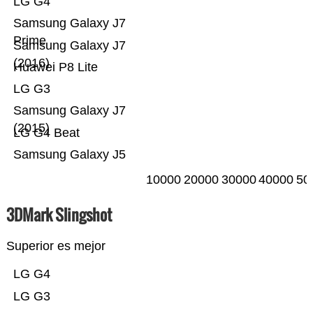
LG G4
Samsung Galaxy J7
Prime
Samsung Galaxy J7
(2016)
Huawei P8 Lite
LG G3
Samsung Galaxy J7
(2015)
LG G4 Beat
Samsung Galaxy J5
10000
20000
30000
40000
50
3DMark Slingshot
Superior es mejor
LG G4
LG G3