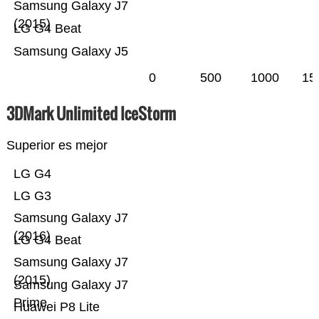
Samsung Galaxy J7
(2015)
LG G4 Beat
Samsung Galaxy J5
0
500
1000
15
3DMark Unlimited IceStorm
Superior es mejor
LG G4
LG G3
Samsung Galaxy J7
(2016)
LG G4 Beat
Samsung Galaxy J7
(2015)
Samsung Galaxy J7
Prime
Huawei P8 Lite