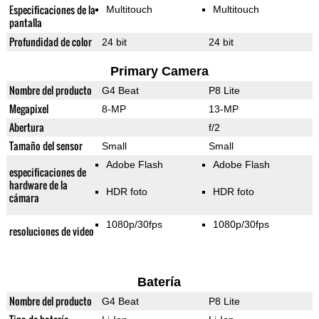
Especificaciones de la
Multitouch
Multitouch
pantalla
Profundidad de color
24 bit
24 bit
Primary Camera
Nombre del producto
G4 Beat
P8 Lite
Megapixel
8-MP
13-MP
Abertura
f/2
Tamaño del sensor
Small
Small
Adobe Flash
Adobe Flash
especificaciones de
hardware de la
HDR foto
HDR foto
cámara
1080p/30fps
1080p/30fps
resoluciones de video
Batería
Nombre del producto
G4 Beat
P8 Lite