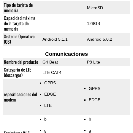
Tipo de tarjeta de
MicroSD
memoria
Capacidad máxima
de la tarjeta de
128GB
memoria
Sistema Operativo
Android 5.1.1
Android 5.0.2
(OS)
Comunicaciones
Nombre del producto
G4 Beat
P8 Lite
Categoría de LTE
LTE CAT4
(descargar)
GPRS
GPRS
especificaciones del
EDGE
módem
EDGE
LTE
b
b
g
g