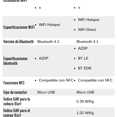
Estándares WiFi
n
n
WiFi Hotspot
WiFi Hotspot
Especificaciones WiFi
WiFi Direct
Versión de Bluetooth
Bluetooth 4.1
Bluetooth 4.1
A2DP
Especificaciones
A2DP
BT LE
bluetooth
BT EDR
Compatible con NFC
Compatible con NFC
Funciones NFC
tipo de conector
Micro USB
Micro USB
Índice SAR para la
0.39 W/Kg
cabeza (Eur)
Índice SAR para el
1.02 W/Kg
cuerpo (Eur)