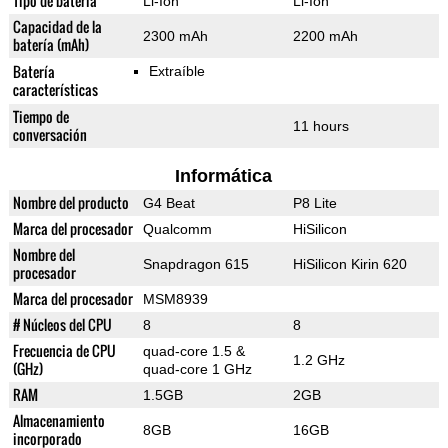
Tipo de batería
Li-Ion
Li-Ion
Capacidad de la
2300 mAh
2200 mAh
batería (mAh)
Batería
Extraíble
características
Tiempo de
11 hours
conversación
Informática
Nombre del producto
G4 Beat
P8 Lite
Marca del procesador
Qualcomm
HiSilicon
Nombre del
Snapdragon 615
HiSilicon Kirin 620
procesador
Marca del procesador
MSM8939
# Núcleos del CPU
8
8
Frecuencia de CPU
quad-core 1.5 &
1.2 GHz
(GHz)
quad-core 1 GHz
RAM
1.5GB
2GB
Almacenamiento
8GB
16GB
incorporado