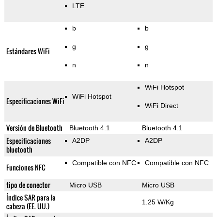
LTE
b
b
g
g
Estándares WiFi
n
n
WiFi Hotspot
WiFi Hotspot
Especificaciones WiFi
WiFi Direct
Versión de Bluetooth
Bluetooth 4.1
Bluetooth 4.1
Especificaciones
A2DP
A2DP
bluetooth
Compatible con NFC
Compatible con NFC
Funciones NFC
tipo de conector
Micro USB
Micro USB
Índice SAR para la
1.25 W/Kg
cabeza (EE. UU.)