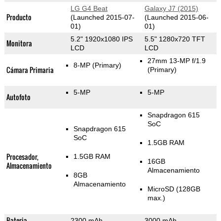
LG G4 Beat
Galaxy J7 (2015)
Producto
(Launched 2015-07-
(Launched 2015-06-
01)
01)
5.2" 1920x1080 IPS
5.5" 1280x720 TFT
Monitora
LCD
LCD
27mm 13-MP f/1.9
8-MP
(Primary)
Cámara Primaria
(Primary)
5-MP
5-MP
Autofoto
Snapdragon 615
SoC
Snapdragon 615
SoC
1.5GB RAM
Procesador,
1.5GB RAM
16GB
Almacenamiento
Almacenamiento
8GB
Almacenamiento
MicroSD (128GB
max.)
Bateria
2300 mAh
3000 mAh