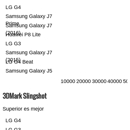
LG G4
Samsung Galaxy J7
Prime
Samsung Galaxy J7
(2016)
Huawei P8 Lite
LG G3
Samsung Galaxy J7
(2015)
LG G4 Beat
Samsung Galaxy J5
10000
20000
30000
40000
50
3DMark Slingshot
Superior es mejor
LG G4
LG G3