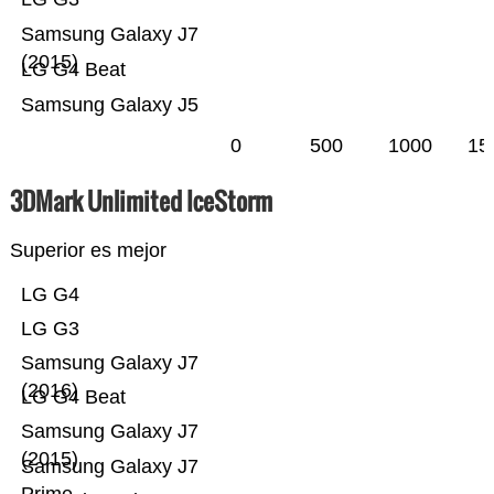
Samsung Galaxy J7
(2015)
LG G4 Beat
Samsung Galaxy J5
0
500
1000
15
3DMark Unlimited IceStorm
Superior es mejor
LG G4
LG G3
Samsung Galaxy J7
(2016)
LG G4 Beat
Samsung Galaxy J7
(2015)
Samsung Galaxy J7