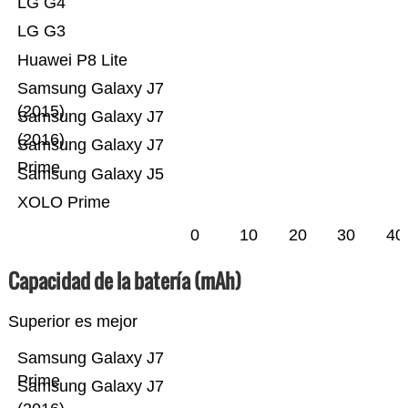
LG G4
LG G3
Huawei P8 Lite
Samsung Galaxy J7
(2015)
Samsung Galaxy J7
(2016)
Samsung Galaxy J7
Prime
Samsung Galaxy J5
XOLO Prime
0
10
20
30
40
Capacidad de la batería (mAh)
Superior es mejor
Samsung Galaxy J7
Prime
Samsung Galaxy J7