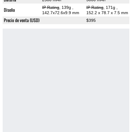
IP Rating
, 139g
,
IP Rating
, 171g
,
Diseño
142.7x72.6x9.9 mm
152.2 x 78.7 x 7.5 mm
Precio de venta (USD)
$395