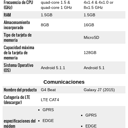
Frecuencia de CPU
quad-core 1.5 &
4x1.4 & 4x1.0 or
(GHz)
quad-core 1 GHz
8x1.5 GHz
RAM
1.5GB
1.5GB
Almacenamiento
8GB
16GB
incorporado
Tipo de tarjeta de
MicroSD
memoria
Capacidad máxima
de la tarjeta de
128GB
memoria
Sistema Operativo
Android 5.1.1
Android 5.1
(OS)
Comunicaciones
Nombre del producto
G4 Beat
Galaxy J7 (2015)
Categoría de LTE
LTE CAT4
(descargar)
GPRS
GPRS
especificaciones del
EDGE
módem
EDGE