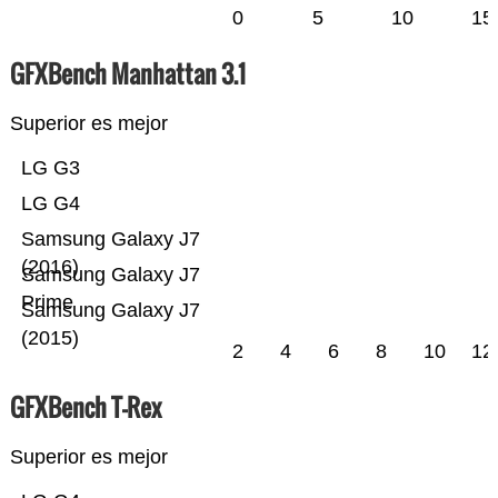
0
5
10
15
GFXBench Manhattan 3.1
Superior es mejor
LG G3
LG G4
Samsung Galaxy J7
(2016)
Samsung Galaxy J7
Prime
Samsung Galaxy J7
(2015)
2
4
6
8
10
12
GFXBench T-Rex
Superior es mejor