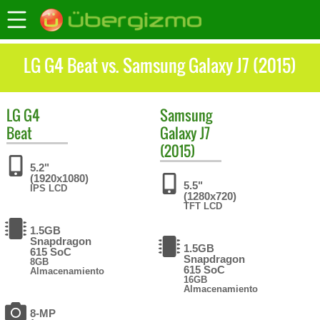
LG G4 Beat vs. Samsung Galaxy J7 (2015)
LG
G4
Samsung
Beat
Galaxy J7
(2015)
5.2"
(1920x1080)
5.5"
IPS LCD
(1280x720)
TFT LCD
1.5GB
Snapdragon
1.5GB
615 SoC
Snapdragon
8GB
615 SoC
Almacenamiento
16GB
Almacenamiento
8-MP