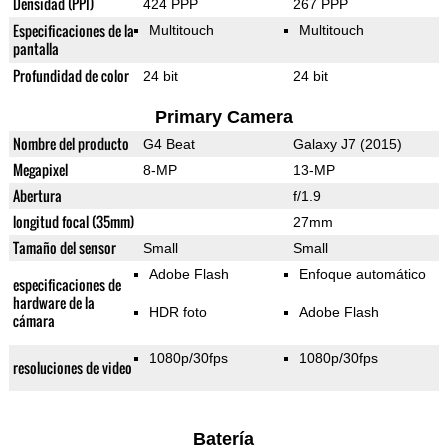
Densidad (PPI)
424 PPP
267 PPP
Especificaciones de la
Multitouch
Multitouch
pantalla
Profundidad de color
24 bit
24 bit
Primary Camera
Nombre del producto
G4 Beat
Galaxy J7 (2015)
Megapixel
8-MP
13-MP
Abertura
f/1.9
longitud focal (35mm)
27mm
Tamaño del sensor
Small
Small
Adobe Flash
Enfoque automático
especificaciones de
hardware de la
HDR foto
Adobe Flash
cámara
1080p/30fps
1080p/30fps
resoluciones de video
Batería