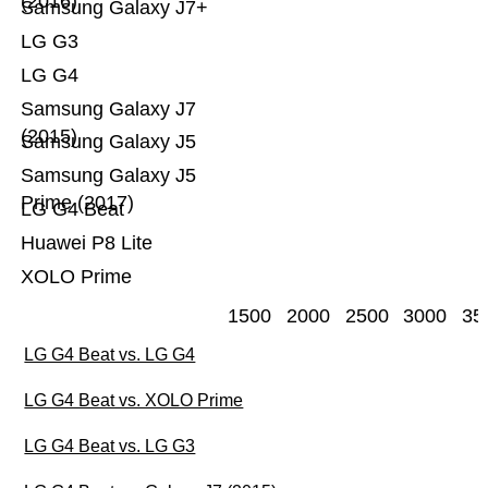
(2016)
Samsung Galaxy J7+
LG G3
LG G4
Samsung Galaxy J7
(2015)
Samsung Galaxy J5
Samsung Galaxy J5
Prime (2017)
LG G4 Beat
Huawei P8 Lite
XOLO Prime
1500
2000
2500
3000
35
LG G4 Beat vs. LG G4
LG G4 Beat vs. XOLO Prime
LG G4 Beat vs. LG G3