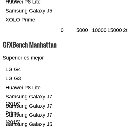
Prime
Huawei P8 Lite
Samsung Galaxy J5
XOLO Prime
0
5000
10000
15000
20
GFXBench Manhattan
Superior es mejor
LG G4
LG G3
Huawei P8 Lite
Samsung Galaxy J7
(2016)
Samsung Galaxy J7
Prime
Samsung Galaxy J7
(2015)
Samsung Galaxy J5