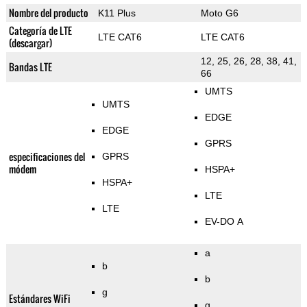
Nombre del producto
K11 Plus
Moto G6
Categoría de LTE
LTE CAT6
LTE CAT6
(descargar)
12, 25, 26, 28, 38, 41,
Bandas LTE
66
UMTS
UMTS
EDGE
EDGE
GPRS
especificaciones del
GPRS
módem
HSPA+
HSPA+
LTE
LTE
EV-DO A
a
b
b
g
Estándares WiFi
g