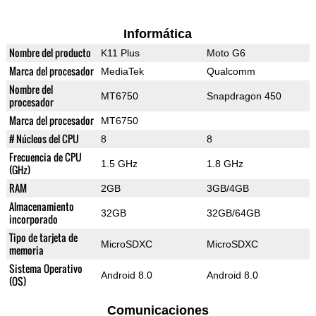
Informática
Nombre del producto
K11 Plus
Moto G6
Marca del procesador
MediaTek
Qualcomm
Nombre del
MT6750
Snapdragon 450
procesador
Marca del procesador
MT6750
# Núcleos del CPU
8
8
Frecuencia de CPU
1.5 GHz
1.8 GHz
(GHz)
RAM
2GB
3GB/4GB
Almacenamiento
32GB
32GB/64GB
incorporado
Tipo de tarjeta de
MicroSDXC
MicroSDXC
memoria
Sistema Operativo
Android 8.0
Android 8.0
(OS)
Comunicaciones