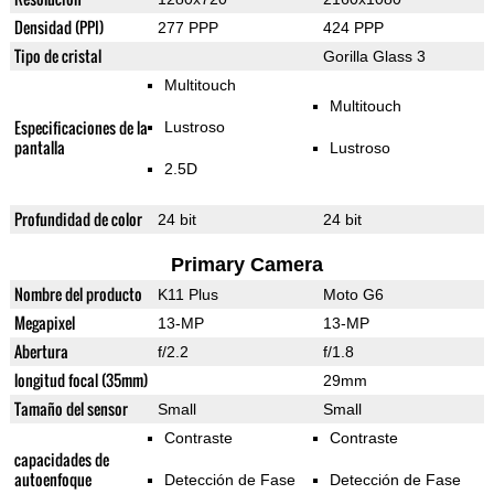
Densidad (PPI)
277 PPP
424 PPP
Tipo de cristal
Gorilla Glass 3
Multitouch
Multitouch
Especificaciones de la
Lustroso
pantalla
Lustroso
2.5D
Profundidad de color
24 bit
24 bit
Primary Camera
Nombre del producto
K11 Plus
Moto G6
Megapixel
13-MP
13-MP
Abertura
f/2.2
f/1.8
longitud focal (35mm)
29mm
Tamaño del sensor
Small
Small
Contraste
Contraste
capacidades de
autoenfoque
Detección de Fase
Detección de Fase