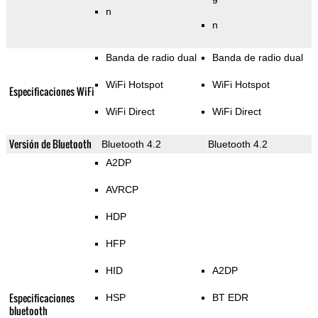
n
n
Banda de radio dual
Banda de radio dual
WiFi Hotspot
WiFi Hotspot
Especificaciones WiFi
WiFi Direct
WiFi Direct
Versión de Bluetooth
Bluetooth 4.2
Bluetooth 4.2
A2DP
AVRCP
HDP
HFP
HID
A2DP
Especificaciones
HSP
BT EDR
bluetooth