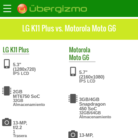
LG K11 Plus vs. Motorola Moto G6
LG
K11 Plus
Motorola
Moto G6
5.3"
(1280x720)
5.7"
IPS LCD
(2160x1080)
IPS LCD
2GB
MT6750 SoC
3GB/4GB
32GB
Snapdragon
Almacenamiento
450 SoC
32GB/64GB
Almacenamiento
13-MP,
f/2.2
1
13-MP,
Trasera