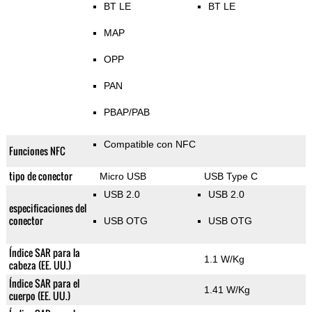
BT LE
BT LE
MAP
OPP
PAN
PBAP/PAB
Compatible con NFC
Funciones NFC
tipo de conector
Micro USB
USB Type C
USB 2.0
USB 2.0
especificaciones del
conector
USB OTG
USB OTG
Índice SAR para la
1.1 W/Kg
cabeza (EE. UU.)
Índice SAR para el
1.41 W/Kg
cuerpo (EE. UU.)