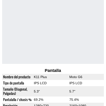
Pantalla
Nombre del producto
K11 Plus
Moto G6
Tipo de pantalla
IPS LCD
IPS LCD
Tamaño (Diagonal,
5.3"
5.7"
Pulgadas)
Pantalalla / chasis %
69.2%
75.4%
Resolución
1280x720
2160x1080