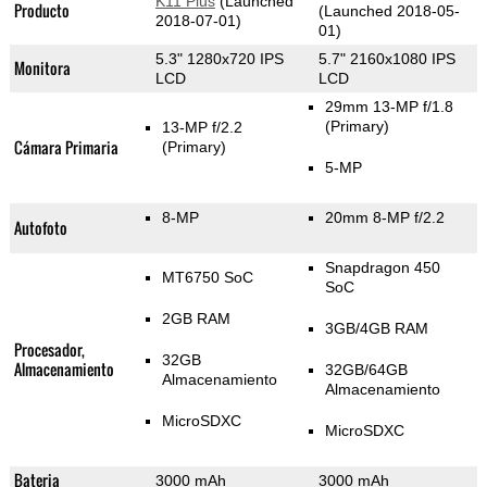
K11 Plus
(Launched
Producto
(Launched 2018-05-
2018-07-01)
01)
5.3" 1280x720 IPS
5.7" 2160x1080 IPS
Monitora
LCD
LCD
29mm 13-MP f/1.8
(Primary)
13-MP f/2.2
Cámara Primaria
(Primary)
5-MP
8-MP
20mm 8-MP f/2.2
Autofoto
Snapdragon 450
MT6750 SoC
SoC
2GB RAM
3GB/4GB RAM
Procesador,
32GB
Almacenamiento
32GB/64GB
Almacenamiento
Almacenamiento
MicroSDXC
MicroSDXC
Bateria
3000 mAh
3000 mAh