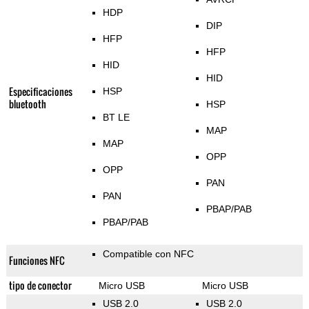
HDP
DIP
HFP
HFP
HID
HID
Especificaciones
HSP
bluetooth
HSP
BT LE
MAP
MAP
OPP
OPP
PAN
PAN
PBAP/PAB
PBAP/PAB
Compatible con NFC
Funciones NFC
tipo de conector
Micro USB
Micro USB
USB 2.0
USB 2.0