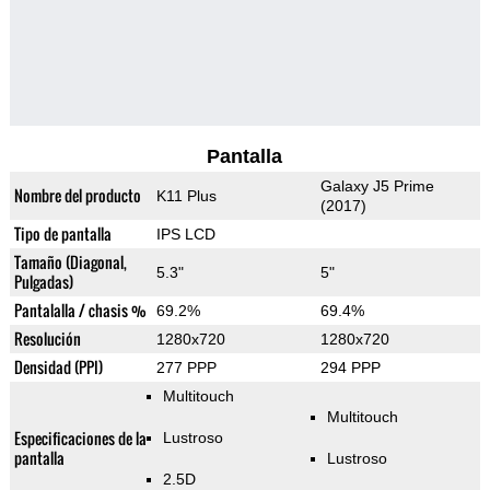
Pantalla
Galaxy J5 Prime
Nombre del producto
K11 Plus
(2017)
Tipo de pantalla
IPS LCD
Tamaño (Diagonal,
5.3"
5"
Pulgadas)
Pantalalla / chasis %
69.2%
69.4%
Resolución
1280x720
1280x720
Densidad (PPI)
277 PPP
294 PPP
Multitouch
Multitouch
Especificaciones de la
Lustroso
pantalla
Lustroso
2.5D