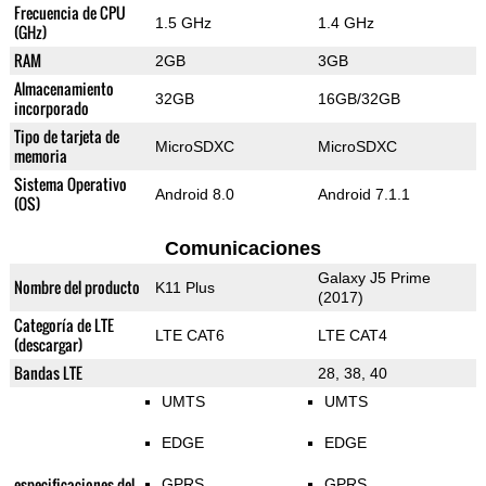
Frecuencia de CPU
1.5 GHz
1.4 GHz
(GHz)
RAM
2GB
3GB
Almacenamiento
32GB
16GB/32GB
incorporado
Tipo de tarjeta de
MicroSDXC
MicroSDXC
memoria
Sistema Operativo
Android 8.0
Android 7.1.1
(OS)
Comunicaciones
Galaxy J5 Prime
Nombre del producto
K11 Plus
(2017)
Categoría de LTE
LTE CAT6
LTE CAT4
(descargar)
Bandas LTE
28, 38, 40
UMTS
UMTS
EDGE
EDGE
especificaciones del
GPRS
GPRS