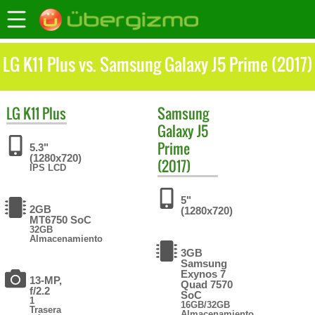
LG K11 Plus vs. Samsung Galaxy J5 Prime (2017)
LG
K11 Plus
Samsung
Galaxy J5
Prime
5.3"
(1280x720)
(2017)
IPS LCD
5"
2GB
(1280x720)
MT6750 SoC
32GB
Almacenamiento
3GB
Samsung
Exynos 7
13-MP,
Quad 7570
f/2.2
SoC
1
16GB/32GB
Trasera
Almacenamiento