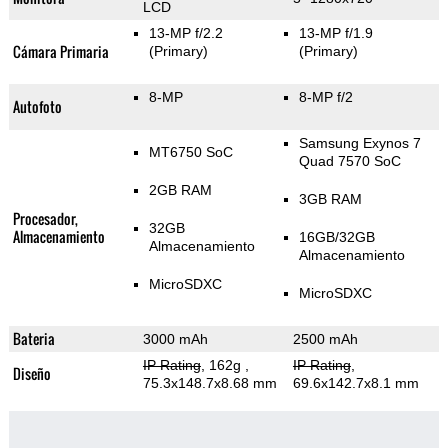
LCD
13-MP f/2.2
13-MP f/1.9
Cámara Primaria
(Primary)
(Primary)
8-MP
8-MP f/2
Autofoto
Samsung Exynos 7
MT6750 SoC
Quad 7570 SoC
2GB RAM
3GB RAM
Procesador,
32GB
Almacenamiento
16GB/32GB
Almacenamiento
Almacenamiento
MicroSDXC
MicroSDXC
Bateria
3000 mAh
2500 mAh
IP Rating
, 162g
,
IP Rating
,
Diseño
75.3x148.7x8.68 mm
69.6x142.7x8.1 mm