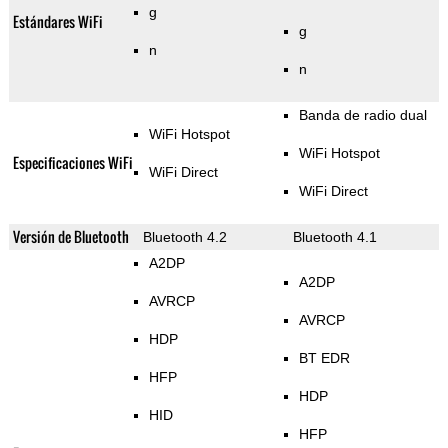
g
Estándares WiFi
g
n
n
Banda de radio dual
WiFi Hotspot
WiFi Hotspot
Especificaciones WiFi
WiFi Direct
WiFi Direct
Versión de Bluetooth
Bluetooth 4.2
Bluetooth 4.1
A2DP
A2DP
AVRCP
AVRCP
HDP
BT EDR
HFP
HDP
HID
HFP