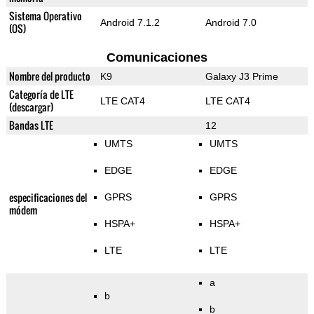
Sistema Operativo
Android 7.1.2
Android 7.0
(OS)
Comunicaciones
Nombre del producto
K9
Galaxy J3 Prime
Categoría de LTE
LTE CAT4
LTE CAT4
(descargar)
Bandas LTE
12
UMTS
UMTS
EDGE
EDGE
especificaciones del
GPRS
GPRS
módem
HSPA+
HSPA+
LTE
LTE
a
b
b