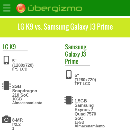
LG K9 vs. Samsung Galaxy J3 Prime
LG
K9
Samsung
Galaxy J3
Prime
5"
(1280x720)
IPS LCD
5"
(1280x720)
TFT LCD
2GB
Snapdragon
210 SoC
16GB
1.5GB
Almacenamiento
Samsung
Exynos 7
Quad 7570
SoC
8-MP,
16GB
f/2.2
Almacenamiento
1