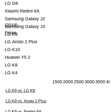
LG G6
Xiaomi Redmi 6A
Samsung Galaxy J2
(2018)
Samsung Galaxy J3
Prime
LG K9
LG Aristo 2 Plus
LG K10
Huawei Y5 2
LG K8
LG K4
1500
2000
2500
3000
3500
40
LG K9 vs. LG K8
LG K9 vs. Aristo 2 Plus
LG K9 vs. Redmi 6A