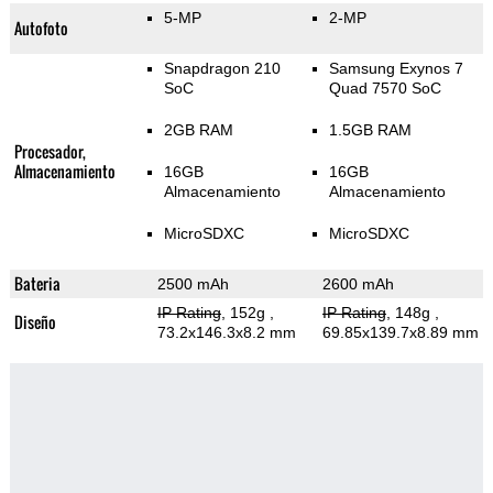
5-MP
2-MP
Autofoto
Snapdragon 210
Samsung Exynos 7
SoC
Quad 7570 SoC
2GB RAM
1.5GB RAM
Procesador,
Almacenamiento
16GB
16GB
Almacenamiento
Almacenamiento
MicroSDXC
MicroSDXC
Bateria
2500 mAh
2600 mAh
IP Rating
, 152g
,
IP Rating
, 148g
,
Diseño
73.2x146.3x8.2 mm
69.85x139.7x8.89 mm