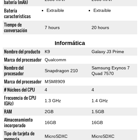
batería (mAh)
Batería
Extraíble
Extraíble
características
Tiempo de
7 hours
20 hours
conversación
Informática
Nombre del producto
K9
Galaxy J3 Prime
Marca del procesador
Qualcomm
Nombre del
Samsung Exynos 7
Snapdragon 210
procesador
Quad 7570
Marca del procesador
MSM8909
# Núcleos del CPU
4
4
Frecuencia de CPU
1.3 GHz
1.4 GHz
(GHz)
RAM
2GB
1.5GB
Almacenamiento
16GB
16GB
incorporado
Tipo de tarjeta de
MicroSDXC
MicroSDXC
memoria