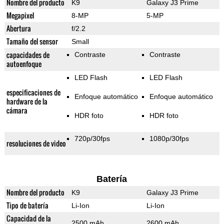
Nombre del producto
K9
Galaxy J3 Prime
Megapixel
8-MP
5-MP
Abertura
f/2.2
Tamaño del sensor
Small
capacidades de
Contraste
Contraste
autoenfoque
LED Flash
LED Flash
especificaciones de
Enfoque automático
Enfoque automático
hardware de la
cámara
HDR foto
HDR foto
720p/30fps
1080p/30fps
resoluciones de video
Batería
Nombre del producto
K9
Galaxy J3 Prime
Tipo de batería
Li-Ion
Li-Ion
Capacidad de la
2500 mAh
2600 mAh