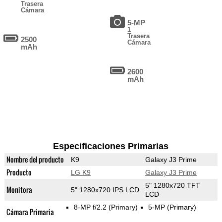
Trasera
Cámara
5-MP
1
Trasera
2500
Cámara
mAh
2600
mAh
Especificaciones Primarias
Nombre del producto
K9
Galaxy J3 Prime
Producto
LG K9
Galaxy J3 Prime
5" 1280x720 TFT
Monitora
5" 1280x720 IPS LCD
LCD
8-MP f/2.2
(Primary)
5-MP
(Primary)
Cámara Primaria