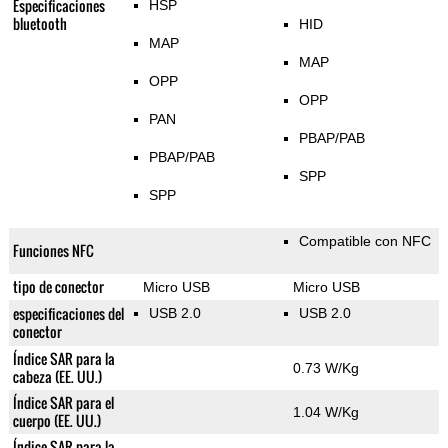
Especificaciones
HSP
bluetooth
HID
MAP
MAP
OPP
OPP
PAN
PBAP/PAB
PBAP/PAB
SPP
SPP
Compatible con NFC
Funciones NFC
tipo de conector
Micro USB
Micro USB
especificaciones del
USB 2.0
USB 2.0
conector
Índice SAR para la
0.73 W/Kg
cabeza (EE. UU.)
Índice SAR para el
1.04 W/Kg
cuerpo (EE. UU.)
Índice SAR para la