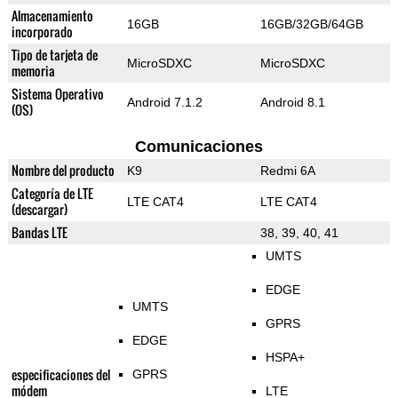
Almacenamiento
16GB
16GB/32GB/64GB
incorporado
Tipo de tarjeta de
MicroSDXC
MicroSDXC
memoria
Sistema Operativo
Android 7.1.2
Android 8.1
(OS)
Comunicaciones
Nombre del producto
K9
Redmi 6A
Categoría de LTE
LTE CAT4
LTE CAT4
(descargar)
Bandas LTE
38, 39, 40, 41
UMTS
EDGE
UMTS
GPRS
EDGE
HSPA+
especificaciones del
GPRS
módem
LTE