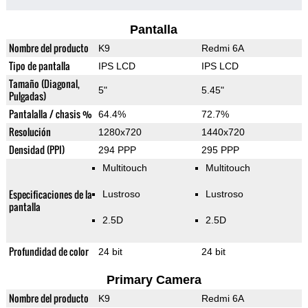
Pantalla
Nombre del producto
K9
Redmi 6A
Tipo de pantalla
IPS LCD
IPS LCD
Tamaño (Diagonal,
5"
5.45"
Pulgadas)
Pantalalla / chasis %
64.4%
72.7%
Resolución
1280x720
1440x720
Densidad (PPI)
294 PPP
295 PPP
Multitouch
Multitouch
Especificaciones de la
Lustroso
Lustroso
pantalla
2.5D
2.5D
Profundidad de color
24 bit
24 bit
Primary Camera
Nombre del producto
K9
Redmi 6A