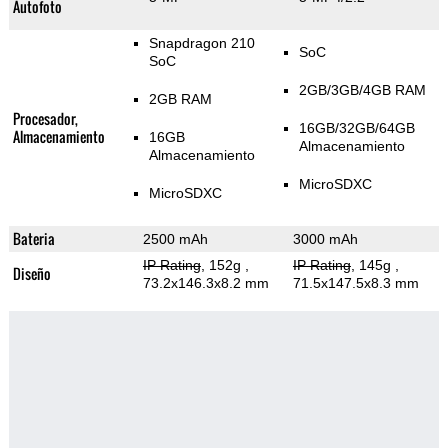
Autofoto
Snapdragon 210
SoC
SoC
2GB/3GB/4GB RAM
2GB RAM
Procesador,
16GB/32GB/64GB
Almacenamiento
16GB
Almacenamiento
Almacenamiento
MicroSDXC
MicroSDXC
Bateria
2500 mAh
3000 mAh
IP Rating
, 152g
,
IP Rating
, 145g
,
Diseño
73.2x146.3x8.2 mm
71.5x147.5x8.3 mm