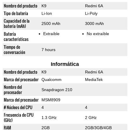
Nombre del producto
K9
Redmi 6A
Tipo de batería
Li-Ion
Li-Poly
Capacidad de la
2500 mAh
3000 mAh
batería (mAh)
Batería
Extraíble
No extraíble
características
Tiempo de
7 hours
conversación
Informática
Nombre del producto
K9
Redmi 6A
Marca del procesador
Qualcomm
MediaTek
Nombre del
Snapdragon 210
procesador
Marca del procesador
MSM8909
# Núcleos del CPU
4
4
Frecuencia de CPU
1.3 GHz
2 GHz
(GHz)
RAM
2GB
2GB/3GB/4GB