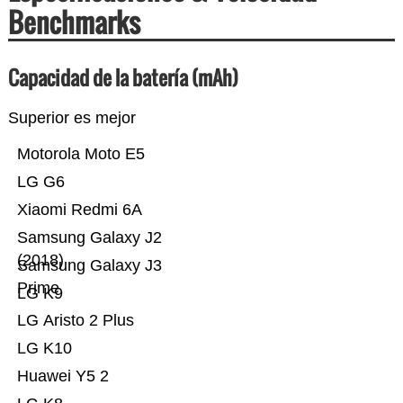
Benchmarks
Capacidad de la batería (mAh)
Superior es mejor
Motorola Moto E5
LG G6
Xiaomi Redmi 6A
Samsung Galaxy J2
(2018)
Samsung Galaxy J3
Prime
LG K9
LG Aristo 2 Plus
LG K10
Huawei Y5 2