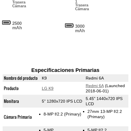
1
Trasera
Trasera
Cámara
Cámara
2500
3000
mAh
mAh
Especificaciones Primarias
Nombre del producto
K9
Redmi 6A
Redmi 6A
(Launched
Producto
LG K9
2018-06-01)
5.45" 1440x720 IPS
Monitora
5" 1280x720 IPS LCD
LCD
27mm 13-MP f/2.2
8-MP f/2.2
(Primary)
Cámara Primaria
(Primary)
5-MP
5-MP f/2.2