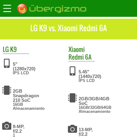
LG K9 vs. Xiaomi Redmi 6A
LG
K9
Xiaomi
Redmi 6A
5"
(1280x720)
5.45"
IPS LCD
(1440x720)
IPS LCD
2GB
Snapdragon
2GB/3GB/4GB
210 SoC
SoC
16GB
16GB/32GB/64GB
Almacenamiento
Almacenamiento
8-MP,
13-MP,
f/2.2
f/2.2
1