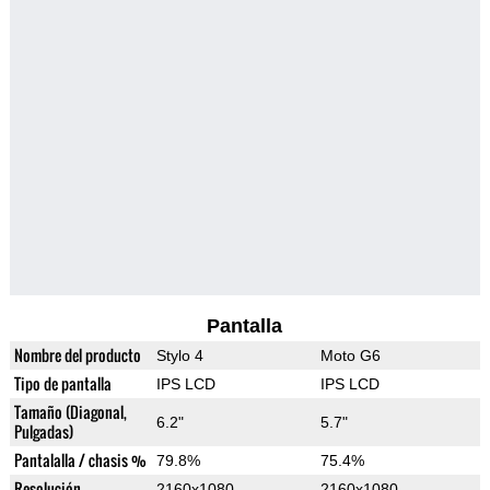
Pantalla
Nombre del producto
Stylo 4
Moto G6
Tipo de pantalla
IPS LCD
IPS LCD
Tamaño (Diagonal,
6.2"
5.7"
Pulgadas)
Pantalalla / chasis %
79.8%
75.4%
Resolución
2160x1080
2160x1080