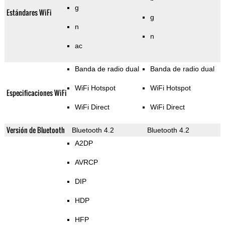
g
Estándares WiFi
g
n
n
ac
Banda de radio dual
Banda de radio dual
WiFi Hotspot
WiFi Hotspot
Especificaciones WiFi
WiFi Direct
WiFi Direct
Versión de Bluetooth
Bluetooth 4.2
Bluetooth 4.2
A2DP
AVRCP
DIP
HDP
HFP