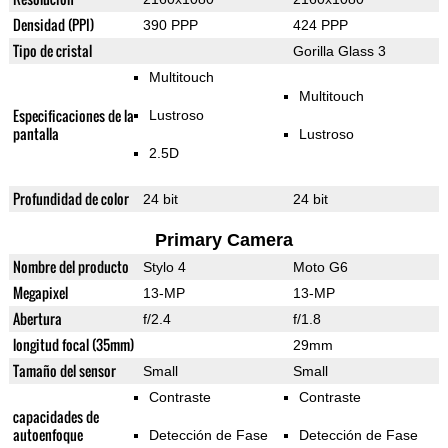
Densidad (PPI)
390 PPP
424 PPP
Tipo de cristal
Gorilla Glass 3
Multitouch
Multitouch
Especificaciones de la
Lustroso
pantalla
Lustroso
2.5D
Profundidad de color
24 bit
24 bit
Primary Camera
Nombre del producto
Stylo 4
Moto G6
Megapixel
13-MP
13-MP
Abertura
f/2.4
f/1.8
longitud focal (35mm)
29mm
Tamaño del sensor
Small
Small
Contraste
Contraste
capacidades de
autoenfoque
Detección de Fase
Detección de Fase