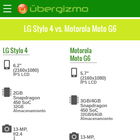
LG Stylo 4 vs. Motorola Moto G6
LG
Stylo 4
Motorola
Moto G6
6.2"
(2160x1080)
5.7"
IPS LCD
(2160x1080)
IPS LCD
2GB
Snapdragon
3GB/4GB
450 SoC
Snapdragon
32GB
450 SoC
Almacenamiento
32GB/64GB
Almacenamiento
13-MP,
f/2.4
13-MP,
1