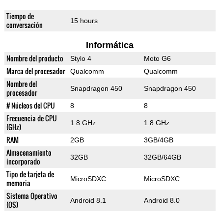
Tiempo de
15 hours
conversación
Informática
Nombre del producto
Stylo 4
Moto G6
Marca del procesador
Qualcomm
Qualcomm
Nombre del
Snapdragon 450
Snapdragon 450
procesador
# Núcleos del CPU
8
8
Frecuencia de CPU
1.8 GHz
1.8 GHz
(GHz)
RAM
2GB
3GB/4GB
Almacenamiento
32GB
32GB/64GB
incorporado
Tipo de tarjeta de
MicroSDXC
MicroSDXC
memoria
Sistema Operativo
Android 8.1
Android 8.0
(OS)