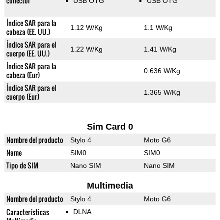
conector
USB OTG
USB OTG
Índice SAR para la
1.12 W/Kg
1.1 W/Kg
cabeza (EE. UU.)
Índice SAR para el
1.22 W/Kg
1.41 W/Kg
cuerpo (EE. UU.)
Índice SAR para la
0.636 W/Kg
cabeza (Eur)
Índice SAR para el
1.365 W/Kg
cuerpo (Eur)
Sim Card 0
Nombre del producto
Stylo 4
Moto G6
Name
SIM0
SIM0
Tipo de SIM
Nano SIM
Nano SIM
Multimedia
Nombre del producto
Stylo 4
Moto G6
Características
DLNA