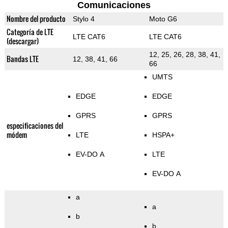
Comunicaciones
Nombre del producto
Stylo 4
Moto G6
Categoría de LTE
LTE CAT6
LTE CAT6
(descargar)
12, 25, 26, 28, 38, 41,
Bandas LTE
12, 38, 41, 66
66
UMTS
EDGE
EDGE
GPRS
GPRS
especificaciones del
módem
LTE
HSPA+
EV-DO A
LTE
EV-DO A
a
a
b
b