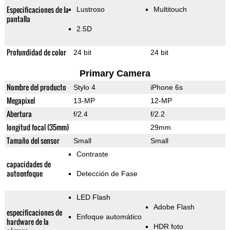
Especificaciones de la
Lustroso
Multitouch
pantalla
2.5D
Profundidad de color
24 bit
24 bit
Primary Camera
Nombre del producto
Stylo 4
iPhone 6s
Megapixel
13-MP
12-MP
Abertura
f/2.4
f/2.2
longitud focal (35mm)
29mm
Tamaño del sensor
Small
Small
Contraste
capacidades de
autoenfoque
Detección de Fase
LED Flash
Adobe Flash
especificaciones de
Enfoque automático
hardware de la
HDR foto