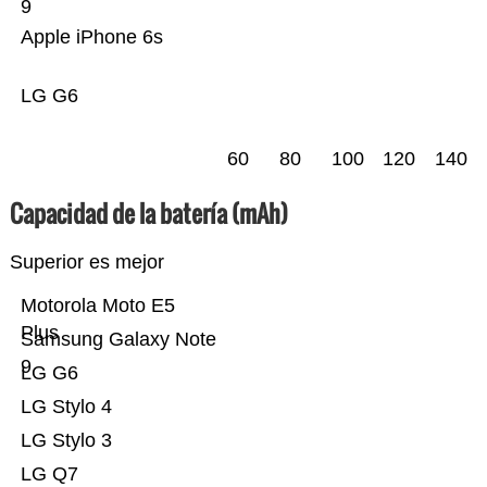
9
Apple iPhone 6s
LG G6
60
80
100
120
140
Capacidad de la batería (mAh)
Superior es mejor
Motorola Moto E5
Plus
Samsung Galaxy Note
9
LG G6
LG Stylo 4
LG Stylo 3
LG Q7