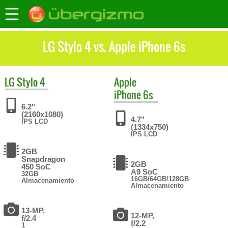
LG Stylo 4 vs. Apple iPhone 6s
LG
Stylo 4
Apple
iPhone 6s
6.2"
(2160x1080)
4.7"
IPS LCD
(1334x750)
IPS LCD
2GB
Snapdragon
2GB
450 SoC
A9 SoC
32GB
16GB/64GB/128GB
Almacenamiento
Almacenamiento
13-MP,
12-MP,
f/2.4
f/2.2
1