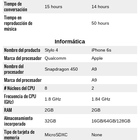
Tiempo de
15 hours
14 hours
conversación
Tiempo en
reproducción de
50 hours
música
Informática
Nombre del producto
Stylo 4
iPhone 6s
Marca del procesador
Qualcomm
Apple
Nombre del
Snapdragon 450
A9
procesador
Marca del procesador
A9
# Núcleos del CPU
8
2
Frecuencia de CPU
1.8 GHz
1.84 GHz
(GHz)
RAM
2GB
2GB
Almacenamiento
32GB
16GB/64GB/128GB
incorporado
Tipo de tarjeta de
MicroSDXC
None
memoria