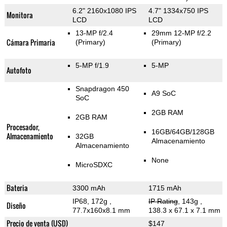
6.2" 2160x1080 IPS
4.7" 1334x750 IPS
Monitora
LCD
LCD
13-MP f/2.4
29mm 12-MP f/2.2
Cámara Primaria
(Primary)
(Primary)
5-MP f/1.9
5-MP
Autofoto
Snapdragon 450
A9 SoC
SoC
2GB RAM
2GB RAM
Procesador,
16GB/64GB/128GB
Almacenamiento
32GB
Almacenamiento
Almacenamiento
None
MicroSDXC
Bateria
3300 mAh
1715 mAh
IP68, 172g
,
IP Rating
, 143g
,
Diseño
77.7x160x8.1 mm
138.3 x 67.1 x 7.1 mm
Precio de venta (USD)
$147