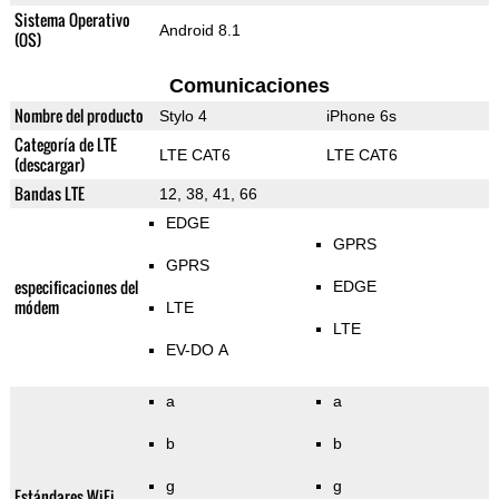
Sistema Operativo
Android 8.1
(OS)
Comunicaciones
Nombre del producto
Stylo 4
iPhone 6s
Categoría de LTE
LTE CAT6
LTE CAT6
(descargar)
Bandas LTE
12, 38, 41, 66
EDGE
GPRS
GPRS
especificaciones del
EDGE
módem
LTE
LTE
EV-DO A
a
a
b
b
g
g
Estándares WiFi