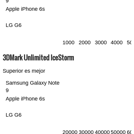
9
Apple iPhone 6s
LG G6
1000
2000
3000
4000
50
3DMark Unlimited IceStorm
Superior es mejor
Samsung Galaxy Note
9
Apple iPhone 6s
LG G6
20000
30000
40000
50000
60