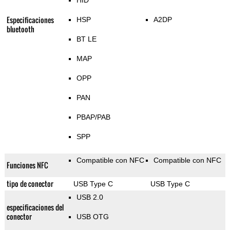
HID
Especificaciones
HSP
A2DP
bluetooth
BT LE
MAP
OPP
PAN
PBAP/PAB
SPP
Compatible con NFC
Compatible con NFC
Funciones NFC
tipo de conector
USB Type C
USB Type C
USB 2.0
especificaciones del
conector
USB OTG