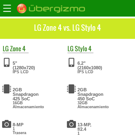
LG Zone 4 vs. LG Stylo 4
LG
Zone 4
LG
Stylo 4
5"
6.2"
(1280x720)
(2160x1080)
IPS LCD
IPS LCD
2GB
2GB
Snapdragon
Snapdragon
425 SoC
450 SoC
16GB
32GB
Almacenamiento
Almacenamiento
8-MP
13-MP,
1
f/2.4
Trasera
1