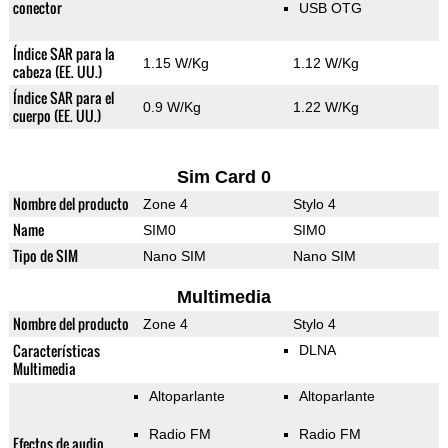
conector
USB OTG
Índice SAR para la
1.15 W/Kg
1.12 W/Kg
cabeza (EE. UU.)
Índice SAR para el
0.9 W/Kg
1.22 W/Kg
cuerpo (EE. UU.)
Sim Card 0
Nombre del producto
Zone 4
Stylo 4
Name
SIM0
SIM0
Tipo de SIM
Nano SIM
Nano SIM
Multimedia
Nombre del producto
Zone 4
Stylo 4
Características
DLNA
Multimedia
Altoparlante
Altoparlante
Radio FM
Radio FM
Efectos de audio