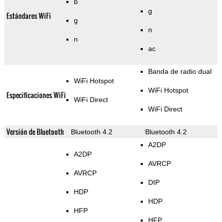
b
g
Estándares WiFi
g
n
n
ac
Banda de radio dual
WiFi Hotspot
WiFi Hotspot
Especificaciones WiFi
WiFi Direct
WiFi Direct
Versión de Bluetooth
Bluetooth 4.2
Bluetooth 4.2
A2DP
A2DP
AVRCP
AVRCP
DIP
HDP
HDP
HFP
HFP