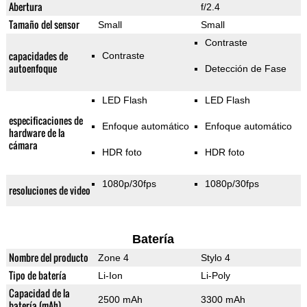
Abertura
f/2.4
Tamaño del sensor
Small
Small
Contraste
capacidades de
Contraste
autoenfoque
Detección de Fase
LED Flash
LED Flash
especificaciones de
Enfoque automático
Enfoque automático
hardware de la
cámara
HDR foto
HDR foto
1080p/30fps
1080p/30fps
resoluciones de video
Batería
Nombre del producto
Zone 4
Stylo 4
Tipo de batería
Li-Ion
Li-Poly
Capacidad de la
2500 mAh
3300 mAh
batería (mAh)