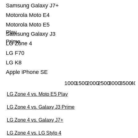
Samsung Galaxy J7+
Motorola Moto E4
Motorola Moto E5
Play
Samsung Galaxy J3
Prime
LG Zone 4
LG F70
LG K8
Apple iPhone SE
1000
1500
2000
2500
3000
3500
40
LG Zone 4 vs. Moto E5 Play
LG Zone 4 vs. Galaxy J3 Prime
LG Zone 4 vs. Galaxy J7+
LG Zone 4 vs. LG Stylo 4