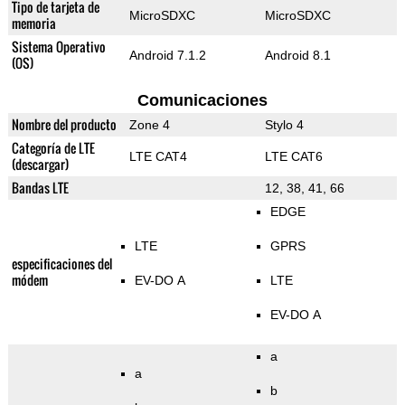
Tipo de tarjeta de
MicroSDXC
MicroSDXC
memoria
Sistema Operativo
Android 7.1.2
Android 8.1
(OS)
Comunicaciones
Nombre del producto
Zone 4
Stylo 4
Categoría de LTE
LTE CAT4
LTE CAT6
(descargar)
Bandas LTE
12, 38, 41, 66
EDGE
LTE
GPRS
especificaciones del
módem
EV-DO A
LTE
EV-DO A
a
a
b