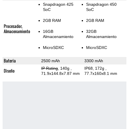
Snapdragon 425
Snapdragon 450
SoC
SoC
2GB RAM
2GB RAM
Procesador,
Almacenamiento
16GB
32GB
Almacenamiento
Almacenamiento
MicroSDXC
MicroSDXC
Bateria
2500 mAh
3300 mAh
IP Rating
, 140g
,
IP68, 172g
,
Diseño
71.9x144.8x7.87 mm
77.7x160x8.1 mm