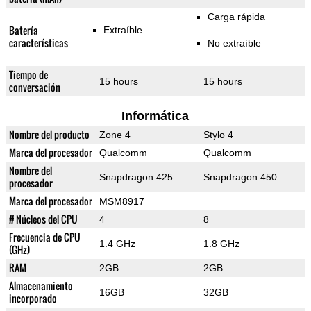
Carga rápida
Batería
Extraíble
características
No extraíble
Tiempo de
15 hours
15 hours
conversación
Informática
Nombre del producto
Zone 4
Stylo 4
Marca del procesador
Qualcomm
Qualcomm
Nombre del
Snapdragon 425
Snapdragon 450
procesador
Marca del procesador
MSM8917
# Núcleos del CPU
4
8
Frecuencia de CPU
1.4 GHz
1.8 GHz
(GHz)
RAM
2GB
2GB
Almacenamiento
16GB
32GB
incorporado