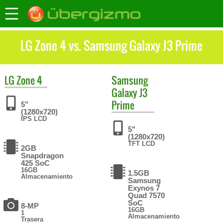
LG Zone 4 vs. Samsung Galaxy J3 Prime
LG
Zone 4
Samsung
Galaxy J3
Prime
5"
(1280x720)
IPS LCD
5"
(1280x720)
TFT LCD
2GB
Snapdragon
425 SoC
16GB
1.5GB
Almacenamiento
Samsung
Exynos 7
Quad 7570
SoC
8-MP
16GB
1
Almacenamiento
Trasera