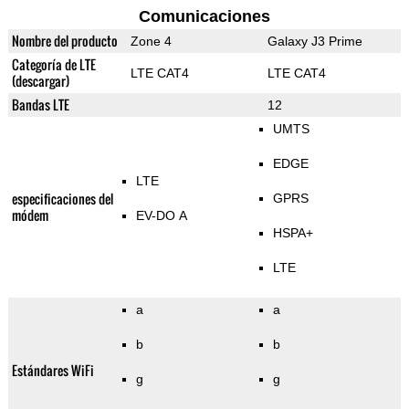
Comunicaciones
Nombre del producto
Zone 4
Galaxy J3 Prime
Categoría de LTE
LTE CAT4
LTE CAT4
(descargar)
Bandas LTE
12
UMTS
EDGE
LTE
especificaciones del
GPRS
módem
EV-DO A
HSPA+
LTE
a
a
b
b
Estándares WiFi
g
g