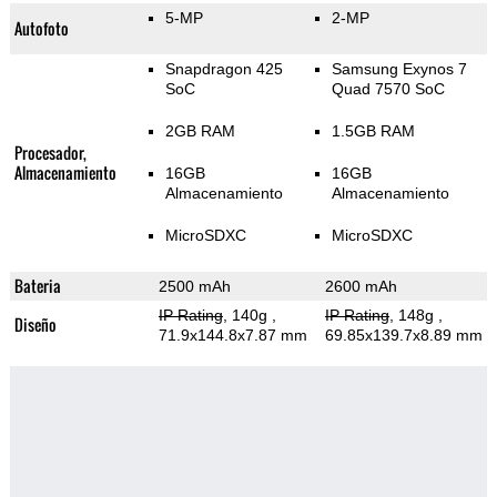
5-MP
2-MP
Autofoto
Snapdragon 425
Samsung Exynos 7
SoC
Quad 7570 SoC
2GB RAM
1.5GB RAM
Procesador,
Almacenamiento
16GB
16GB
Almacenamiento
Almacenamiento
MicroSDXC
MicroSDXC
Bateria
2500 mAh
2600 mAh
IP Rating
, 140g
,
IP Rating
, 148g
,
Diseño
71.9x144.8x7.87 mm
69.85x139.7x8.89 mm