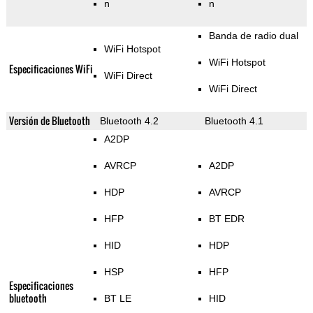
n
n
Banda de radio dual
WiFi Hotspot
WiFi Hotspot
Especificaciones WiFi
WiFi Direct
WiFi Direct
Versión de Bluetooth
Bluetooth 4.2
Bluetooth 4.1
A2DP
AVRCP
A2DP
HDP
AVRCP
HFP
BT EDR
HID
HDP
HSP
HFP
Especificaciones
bluetooth
BT LE
HID