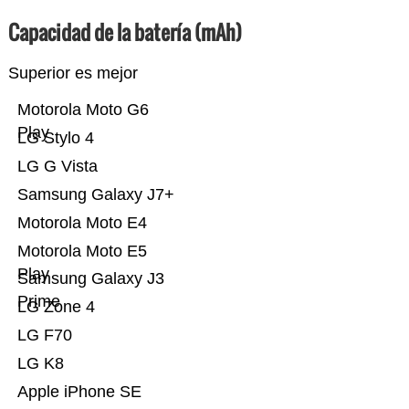
Capacidad de la batería (mAh)
Superior es mejor
Motorola Moto G6
Play
LG Stylo 4
LG G Vista
Samsung Galaxy J7+
Motorola Moto E4
Motorola Moto E5
Play
Samsung Galaxy J3
Prime
LG Zone 4
LG F70
LG K8
Apple iPhone SE