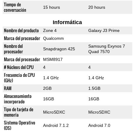
Tiempo de
15 hours
20 hours
conversación
Informática
Nombre del producto
Zone 4
Galaxy J3 Prime
Marca del procesador
Qualcomm
Nombre del
Samsung Exynos 7
Snapdragon 425
procesador
Quad 7570
Marca del procesador
MSM8917
# Núcleos del CPU
4
4
Frecuencia de CPU
1.4 GHz
1.4 GHz
(GHz)
RAM
2GB
1.5GB
Almacenamiento
16GB
16GB
incorporado
Tipo de tarjeta de
MicroSDXC
MicroSDXC
memoria
Sistema Operativo
Android 7.1.2
Android 7.0
(OS)