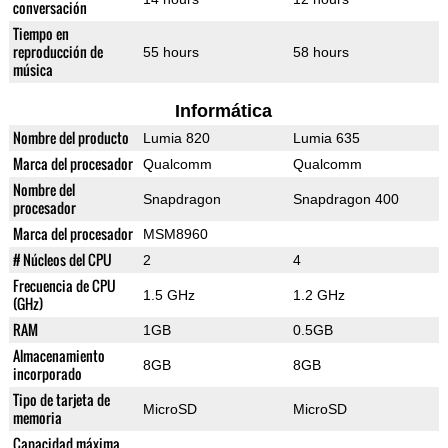
conversación
Tiempo en
reproducción de
55 hours
58 hours
música
Informática
Nombre del producto
Lumia 820
Lumia 635
Marca del procesador
Qualcomm
Qualcomm
Nombre del
Snapdragon
Snapdragon 400
procesador
Marca del procesador
MSM8960
# Núcleos del CPU
2
4
Frecuencia de CPU
1.5 GHz
1.2 GHz
(GHz)
RAM
1GB
0.5GB
Almacenamiento
8GB
8GB
incorporado
Tipo de tarjeta de
MicroSD
MicroSD
memoria
Capacidad máxima