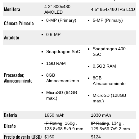
4.3" 800x480
Monitora
4.5" 854x480 IPS LCD
AMOLED
8-MP
(Primary)
5-MP
(Primary)
Cámara Primaria
0.6-MP
Autofoto
Snapdragon 400
Snapdragon SoC
SoC
1GB RAM
0.5GB RAM
Procesador,
8GB
8GB
Almacenamiento
Almacenamiento
Almacenamiento
MicroSD (64GB
MicroSD (128GB
max.)
max.)
Bateria
1650 mAh
1830 mAh
IP Rating
, 160g
,
IP Rating
, 134g
,
Diseño
123.8x68.5x9.9 mm
129.5x66.7x9.2 mm
Precio de venta (USD)
$160
$124