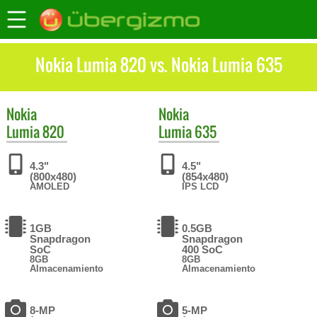
Nokia Lumia 820 vs. Nokia Lumia 635
Nokia
Nokia
Lumia 820
Lumia 635
4.3"
4.5"
(800x480)
(854x480)
AMOLED
IPS LCD
1GB
0.5GB
Snapdragon
Snapdragon
SoC
400 SoC
8GB
8GB
Almacenamiento
Almacenamiento
8-MP
5-MP