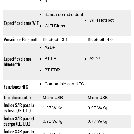
n
Banda de radio dual
WiFi Hotspot
Especificaciones WiFi
WiFi Direct
Versión de Bluetooth
Bluetooth 3.1
Bluetooth 4.0
A2DP
Especificaciones
BT LE
A2DP
bluetooth
BT EDR
Compatible con NFC
Funciones NFC
tipo de conector
Micro USB
Micro USB
Índice SAR para la
1.37 W/Kg
0.97 W/Kg
cabeza (EE. UU.)
Índice SAR para el
0.71 W/Kg
0.77 W/Kg
cuerpo (EE. UU.)
Índice SAR para la