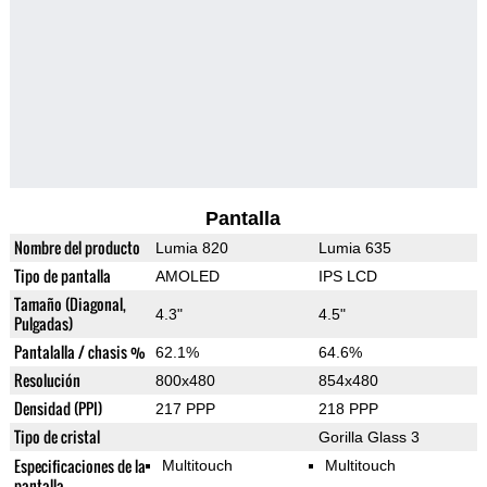
Pantalla
Nombre del producto
Lumia 820
Lumia 635
Tipo de pantalla
AMOLED
IPS LCD
Tamaño (Diagonal,
4.3"
4.5"
Pulgadas)
Pantalalla / chasis %
62.1%
64.6%
Resolución
800x480
854x480
Densidad (PPI)
217 PPP
218 PPP
Tipo de cristal
Gorilla Glass 3
Especificaciones de la
Multitouch
Multitouch
pantalla