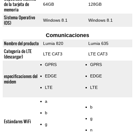
de la tarjeta de
64GB
128GB
memoria
Sistema Operativo
Windows 8.1
Windows 8.1
(OS)
Comunicaciones
Nombre del producto
Lumia 820
Lumia 635
Categoría de LTE
LTE CAT3
LTE CAT3
(descargar)
GPRS
GPRS
especificaciones del
EDGE
EDGE
módem
LTE
LTE
a
b
b
g
Estándares WiFi
g
n