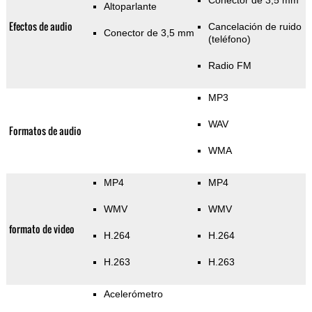
Conector de 3,5 mm
Altoparlante
Efectos de audio
Cancelación de ruido
Conector de 3,5 mm
(teléfono)
Radio FM
MP3
WAV
Formatos de audio
WMA
MP4
MP4
WMV
WMV
formato de video
H.264
H.264
H.263
H.263
Acelerómetro