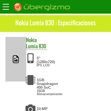
Nokia Lumia 830 : Especificaciones
Nokia
Lumia 830
5"
(1280x720)
IPS LCD
1GB
Snapdragon
400 SoC
16GB
Almacenamiento
10-MP