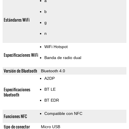
a
b
Estándares WiFi
g
n
WiFi Hotspot
Especificaciones WiFi
Banda de radio dual
Versión de Bluetooth
Bluetooth 4.0
A2DP
Especificaciones
BT LE
bluetooth
BT EDR
Compatible con NFC
Funciones NFC
tipo de conector
Micro USB