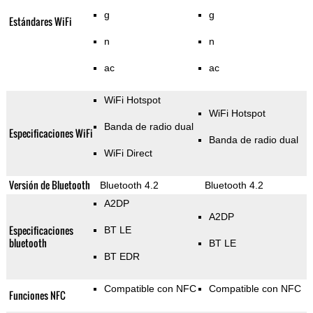
g
g
Estándares WiFi
n
n
ac
ac
WiFi Hotspot
WiFi Hotspot
Banda de radio dual
Especificaciones WiFi
Banda de radio dual
WiFi Direct
Versión de Bluetooth
Bluetooth 4.2
Bluetooth 4.2
A2DP
A2DP
Especificaciones
BT LE
bluetooth
BT LE
BT EDR
Compatible con NFC
Compatible con NFC
Funciones NFC