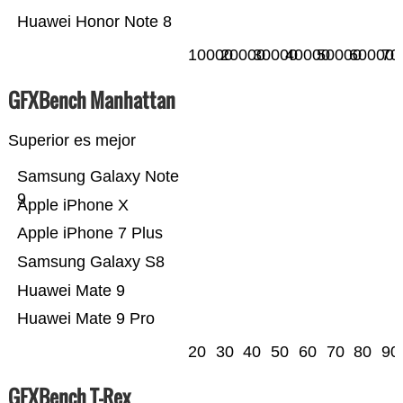
Huawei Honor Note 8
10000
20000
30000
40000
50000
60000
70
GFXBench Manhattan
Superior es mejor
Samsung Galaxy Note
9
Apple iPhone X
Apple iPhone 7 Plus
Samsung Galaxy S8
Huawei Mate 9
Huawei Mate 9 Pro
20
30
40
50
60
70
80
90
GFXBench T-Rex