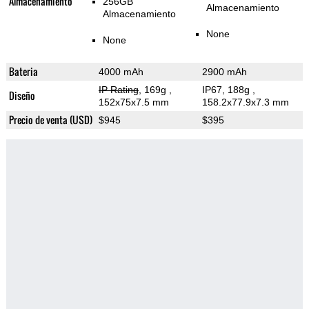
Almacenamiento
256GB
Almacenamiento
Almacenamiento
None
None
Bateria
4000 mAh
2900 mAh
IP Rating
, 169g
,
IP67, 188g
,
Diseño
152x75x7.5 mm
158.2x77.9x7.3 mm
Precio de venta (USD)
$945
$395