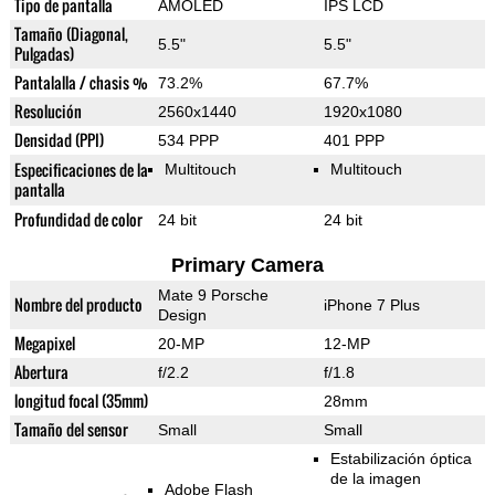
Tipo de pantalla
AMOLED
IPS LCD
Tamaño (Diagonal,
5.5"
5.5"
Pulgadas)
Pantalalla / chasis %
73.2%
67.7%
Resolución
2560x1440
1920x1080
Densidad (PPI)
534 PPP
401 PPP
Especificaciones de la
Multitouch
Multitouch
pantalla
Profundidad de color
24 bit
24 bit
Primary Camera
Mate 9 Porsche
Nombre del producto
iPhone 7 Plus
Design
Megapixel
20-MP
12-MP
Abertura
f/2.2
f/1.8
longitud focal (35mm)
28mm
Tamaño del sensor
Small
Small
Estabilización óptica
de la imagen
Adobe Flash