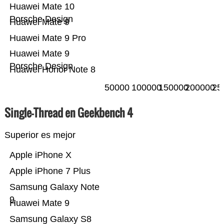
Huawei Mate 10
Porsche Design
Huawei Mate 9
Huawei Mate 9 Pro
Huawei Mate 9
Porsche Design
Huawei Honor Note 8
50000
100000
150000
200000
25
Single-Thread en Geekbench 4
Superior es mejor
Apple iPhone X
Apple iPhone 7 Plus
Samsung Galaxy Note
9
Huawei Mate 9
Samsung Galaxy S8