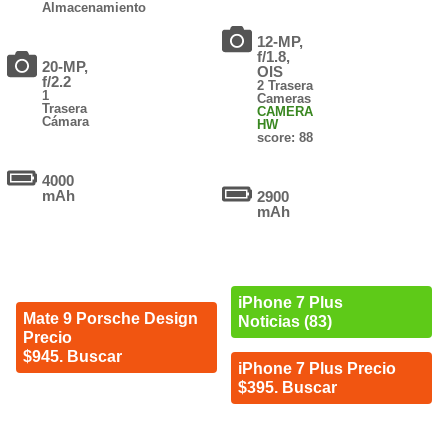
Almacenamiento
12-MP,
f/1.8,
20-MP,
OIS
f/2.2
2 Trasera
1
Cameras
Trasera
CAMERA
Cámara
HW
score: 88
4000
mAh
2900
mAh
iPhone 7 Plus
Mate 9 Porsche Design
Noticias (83)
Precio
$945. Buscar
iPhone 7 Plus Precio
$395. Buscar