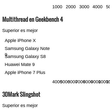
1000
2000
3000
4000
50
Multithread en Geekbench 4
Superior es mejor
Apple iPhone X
Samsung Galaxy Note
9
Samsung Galaxy S8
Huawei Mate 9
Apple iPhone 7 Plus
4000
5000
6000
7000
8000
9000
10000
11
3DMark Slingshot
Superior es mejor