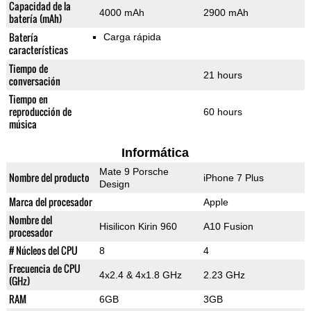
Capacidad de la
4000 mAh
2900 mAh
batería (mAh)
Batería
Carga rápida
características
Tiempo de
21 hours
conversación
Tiempo en
reproducción de
60 hours
música
Informática
Mate 9 Porsche
Nombre del producto
iPhone 7 Plus
Design
Marca del procesador
Apple
Nombre del
Hisilicon Kirin 960
A10 Fusion
procesador
# Núcleos del CPU
8
4
Frecuencia de CPU
4x2.4 & 4x1.8 GHz
2.23 GHz
(GHz)
RAM
6GB
3GB