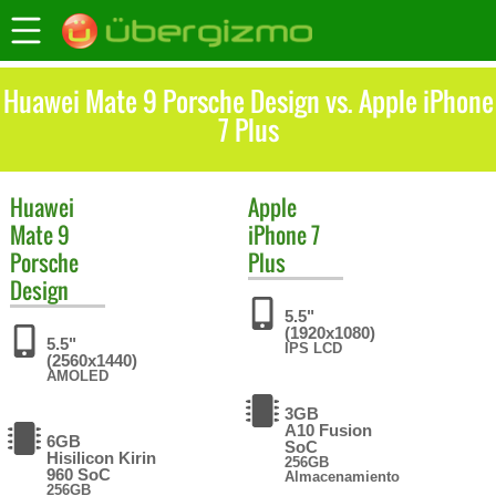
Huawei Mate 9 Porsche Design vs. Apple iPhone
7 Plus
Huawei
Apple
Mate 9
iPhone 7
Porsche
Plus
Design
5.5"
(1920x1080)
5.5"
IPS LCD
(2560x1440)
AMOLED
3GB
A10 Fusion
6GB
SoC
Hisilicon Kirin
256GB
960 SoC
Almacenamiento
256GB