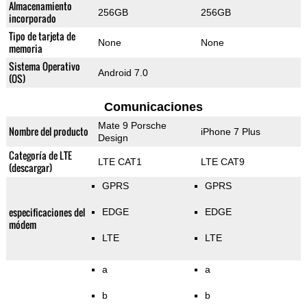
Almacenamiento
256GB
256GB
incorporado
Tipo de tarjeta de
None
None
memoria
Sistema Operativo
Android 7.0
(OS)
Comunicaciones
Mate 9 Porsche
Nombre del producto
iPhone 7 Plus
Design
Categoría de LTE
LTE CAT1
LTE CAT9
(descargar)
GPRS
GPRS
especificaciones del
EDGE
EDGE
módem
LTE
LTE
a
a
b
b